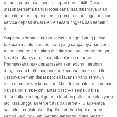
pemain permainkan secara ringan dan efektif. Cukup
masuk Bersama bandar togel dana bisa dipercaya ialah
sesuatu peruntungan di mana pemain dapat juga temukan
service deposit lewat DANA secara ringkas dan semakin
irit
Siapa saja dapat temukan servis terunggul yang paling
terkesan melalui cara bermain yang sangat nyaman serta
aman tentu betaruh akan temukan semua kehebohannya
lewat langkah sangat menarik selama seharian.
Prioritaskan untuk dapat rasakan kehebohan taruhan
dengan cara lebih memberikan kepuasan maka dari itu
pastinya pemain dapat peroleh layanan yang semakin
lebih memberikan kepuasan. Metode bermain judi teraman
dan paling simpel kini lantas pastinya semakin bisa
dihandalkan sebagai gelaran taruhan paling berkelas yang
jadi bisa unggulan terpercaya dan terbaik. Siapa-siapa
saja bisa menjalankan tiap-tiap taruhan togel dengan
semua kemungkinan menang terunggul maka betaruh