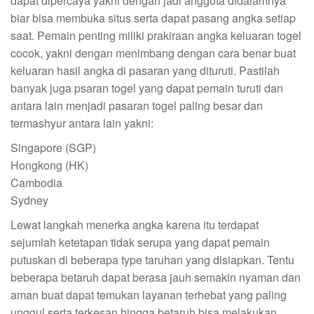
dapat dipercaya yakni dengan jadi anggota didalamnya
biar bisa membuka situs serta dapat pasang angka setiap
saat. Pemain penting miliki prakiraan angka keluaran togel
cocok, yakni dengan menimbang dengan cara benar buat
keluaran hasil angka di pasaran yang dituruti. Pastilah
banyak juga psaran togel yang dapat pemain turuti dan
antara lain menjadi pasaran togel paling besar dan
termashyur antara lain yakni:
Singapore (SGP)
Hongkong (HK)
Cambodia
Sydney
Lewat langkah menerka angka karena itu terdapat
sejumlah ketetapan tidak serupa yang dapat pemain
putuskan di beberapa type taruhan yang disiapkan. Tentu
beberapa betaruh dapat berasa jauh semakin nyaman dan
aman buat dapat temukan layanan terhebat yang paling
unggul serta terkesan hingga betaruh bisa melakukan