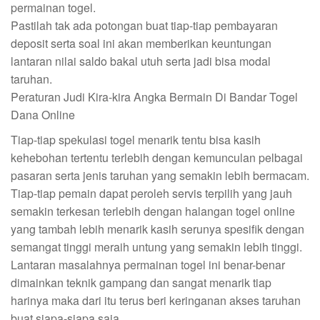
permainan togel.
Pastilah tak ada potongan buat tiap-tiap pembayaran
deposit serta soal ini akan memberikan keuntungan
lantaran nilai saldo bakal utuh serta jadi bisa modal
taruhan.
Peraturan Judi Kira-kira Angka Bermain Di Bandar Togel
Dana Online
Tiap-tiap spekulasi togel menarik tentu bisa kasih
kehebohan tertentu terlebih dengan kemunculan pelbagai
pasaran serta jenis taruhan yang semakin lebih bermacam.
Tiap-tiap pemain dapat peroleh servis terpilih yang jauh
semakin terkesan terlebih dengan halangan togel online
yang tambah lebih menarik kasih serunya spesifik dengan
semangat tinggi meraih untung yang semakin lebih tinggi.
Lantaran masalahnya permainan togel ini benar-benar
dimainkan teknik gampang dan sangat menarik tiap
harinya maka dari itu terus beri keringanan akses taruhan
buat siapa-siapa saja.