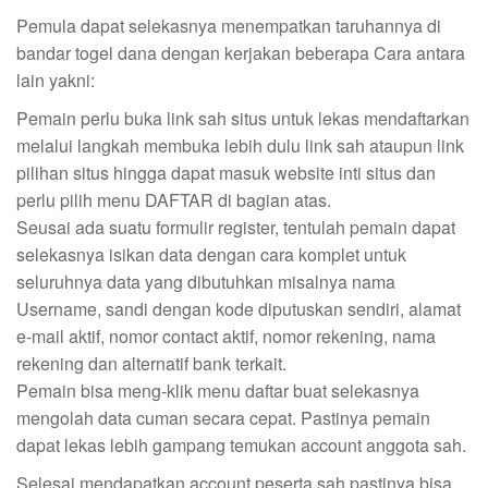
Pemula dapat selekasnya menempatkan taruhannya di
bandar togel dana dengan kerjakan beberapa Cara antara
lain yakni:
Pemain perlu buka link sah situs untuk lekas mendaftarkan
melalui langkah membuka lebih dulu link sah ataupun link
pilihan situs hingga dapat masuk website inti situs dan
perlu pilih menu DAFTAR di bagian atas.
Seusai ada suatu formulir register, tentulah pemain dapat
selekasnya isikan data dengan cara komplet untuk
seluruhnya data yang dibutuhkan misalnya nama
Username, sandi dengan kode diputuskan sendiri, alamat
e-mail aktif, nomor contact aktif, nomor rekening, nama
rekening dan alternatif bank terkait.
Pemain bisa meng-klik menu daftar buat selekasnya
mengolah data cuman secara cepat. Pastinya pemain
dapat lekas lebih gampang temukan account anggota sah.
Selesai mendapatkan account peserta sah pastinya bisa