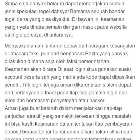
Siapa saja banyak betaruh dapat mengerjakan semua
jenis spekulasi togel dahsyat Bersama sebuah bandar
togel dana yang bisa diyakini. Di bawah ini keamanan
yang nyata dirasa pemain dengan masuk pada website
paling dipercaya, di antaranya:
Merasakan aman lantaran bebas dari beragam kesangsian
bermacam faksi pun dari bermacam Razia yang banyak
dilakukan dimana saja oleh faksi pemerintahan.
Keamanan akan dirasa Di saat login situs gunakan suatu
account peserta sah yang mana ada kode dapat dipastikan
sendiri. Trik login terjaga aman dikarenakan sistem dapat
beri pertanyaan pribadi pada tiap-tiap pemain login biar
lolos dari bermacam penyetopan atau hacker.
Aman juga buat betaruh dalam menjalankan tiap-tiap
perjudian atraktif yang semakin terkesan hingga masalah
ini bisa kasih keamanan dalam tentukan tiap pembayaran
deposit berasa benar-benar aman dikarenakan situs udah
bekerja sama-sama dengan beragam tempat bank paling