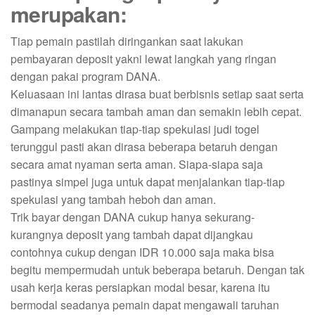
merupakan:
Tiap pemain pastilah diringankan saat lakukan
pembayaran deposit yakni lewat langkah yang ringan
dengan pakai program DANA.
Keluasaan ini lantas dirasa buat berbisnis setiap saat serta
dimanapun secara tambah aman dan semakin lebih cepat.
Gampang melakukan tiap-tiap spekulasi judi togel
terunggul pasti akan dirasa beberapa betaruh dengan
secara amat nyaman serta aman. Siapa-siapa saja
pastinya simpel juga untuk dapat menjalankan tiap-tiap
spekulasi yang tambah heboh dan aman.
Trik bayar dengan DANA cukup hanya sekurang-
kurangnya deposit yang tambah dapat dijangkau
contohnya cukup dengan IDR 10.000 saja maka bisa
begitu mempermudah untuk beberapa betaruh. Dengan tak
usah kerja keras persiapkan modal besar, karena itu
bermodal seadanya pemain dapat mengawali taruhan