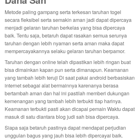
Metode paling gampang serta terkesan taruhan togel
secara fleksibel serta semakin aman jadi dapat dipercaya
menjadi gelaran taruhan berkelas yang bisa dipercaya
baik. Tentu saja, betaruh dapat rasakan semua serunya
taruhan dengan lebih nyaman serta aman maka dapat
mempercayakannya selaku gelaran taruhan berpamor.
Taruhan dengan online telah dipastikan lebih ringan buat
bisa dimainkan kapan pun serta dimanapun. Keamanan
yang tambah lebih teruji Di saat pakai android berbasiskan
internet sebagai alat bermainnya karenanya berasa
bertambah aman dan hal ini pastilah memberi dukungan
kemenangan yang tambah lebih terbukti tiap harinya.
Keamanan terbukti pasti akan dicapai pemain Waktu dapat
masuk di satu diantara blog judi sah bisa dipercaya.
Siapa saja betaruh pastinya dapat mendapat perjudian
unggulan bagus yang jauh bisa lebih dipercayai baik.