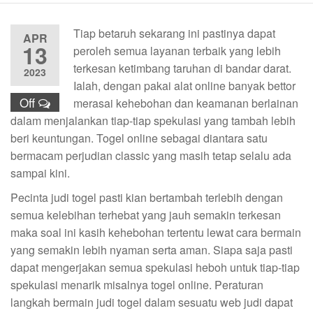
Tiap betaruh sekarang ini pastinya dapat
APR
13
peroleh semua layanan terbaik yang lebih
terkesan ketimbang taruhan di bandar darat.
2023
Ialah, dengan pakai alat online banyak bettor
Off
merasai kehebohan dan keamanan berlainan
dalam menjalankan tiap-tiap spekulasi yang tambah lebih
beri keuntungan. Togel online sebagai diantara satu
bermacam perjudian classic yang masih tetap selalu ada
sampai kini.
Pecinta judi togel pasti kian bertambah terlebih dengan
semua kelebihan terhebat yang jauh semakin terkesan
maka soal ini kasih kehebohan tertentu lewat cara bermain
yang semakin lebih nyaman serta aman. Siapa saja pasti
dapat mengerjakan semua spekulasi heboh untuk tiap-tiap
spekulasi menarik misalnya togel online. Peraturan
langkah bermain judi togel dalam sesuatu web judi dapat