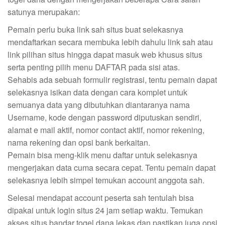
satunya merupakan:
Pemain perlu buka link sah situs buat selekasnya
mendaftarkan secara membuka lebih dahulu link sah atau
link pilihan situs hingga dapat masuk web khusus situs
serta penting pilih menu DAFTAR pada sisi atas.
Sehabis ada sebuah formulir registrasi, tentu pemain dapat
selekasnya isikan data dengan cara komplet untuk
semuanya data yang dibutuhkan diantaranya nama
Username, kode dengan password diputuskan sendiri,
alamat e mail aktif, nomor contact aktif, nomor rekening,
nama rekening dan opsi bank berkaitan.
Pemain bisa meng-klik menu daftar untuk selekasnya
mengerjakan data cuma secara cepat. Tentu pemain dapat
selekasnya lebih simpel temukan account anggota sah.
Selesai mendapat account peserta sah tentulah bisa
dipakai untuk login situs 24 jam setiap waktu. Temukan
akses situs bandar togel dana lekas dan pastikan juga opsi