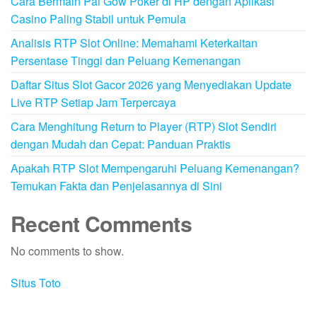
Cara Bermain Pai Gow Poker di HP dengan Aplikasi
Casino Paling Stabil untuk Pemula
Analisis RTP Slot Online: Memahami Keterkaitan
Persentase Tinggi dan Peluang Kemenangan
Daftar Situs Slot Gacor 2026 yang Menyediakan Update
Live RTP Setiap Jam Terpercaya
Cara Menghitung Return to Player (RTP) Slot Sendiri
dengan Mudah dan Cepat: Panduan Praktis
Apakah RTP Slot Mempengaruhi Peluang Kemenangan?
Temukan Fakta dan Penjelasannya di Sini
Recent Comments
No comments to show.
Situs Toto