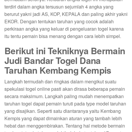
terdiri dalam angka tersusun sejumlah 4 angka yang
berurut yakni jadi AS, KOP, KEPALA dan paling akhir yakni
EKOR. Dengan tentukan taruhan yang cocok adalah
perkiraan angka yang keluar di pengeluaran togel karena
itu tentu pemain bisa menang dengan cara lebih simpel.
Berikut ini Tekniknya Bermain
Judi Bandar Togel Dana
Taruhan Kembang Kempis
Langkah termudah dan ringkas dalam mengikut suatu
spekulasi togel online pasti akan dirasa beberapa pemain
secara maksimum. Langkah paling mudah menempatkan
taruhan togel dapat pemain turuti pada type model taruhan
yang disajikan. Seperti satu diantaranya yaitu Kembang
Kempis yang dapat dimainkan aturan yang tambah lebih
hebat dan menggembirakan. Tentang hal metode bermain