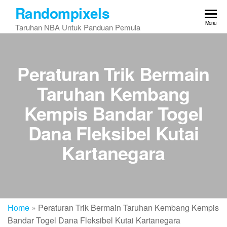
Skip
Randompixels
to
Menu
Taruhan NBA Untuk Panduan Pemula
the
content
Peraturan Trik Bermain
Taruhan Kembang
Kempis Bandar Togel
Dana Fleksibel Kutai
Kartanegara
Home
»
Peraturan Trik Bermain Taruhan Kembang Kempis
Bandar Togel Dana Fleksibel Kutai Kartanegara