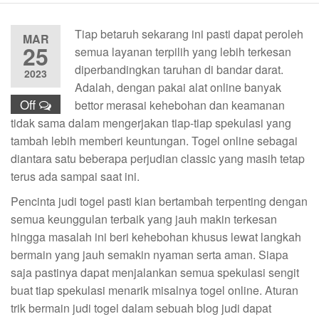
Tiap betaruh sekarang ini pasti dapat peroleh
MAR
25
semua layanan terpilih yang lebih terkesan
diperbandingkan taruhan di bandar darat.
2023
Adalah, dengan pakai alat online banyak
Off
bettor merasai kehebohan dan keamanan
tidak sama dalam mengerjakan tiap-tiap spekulasi yang
tambah lebih memberi keuntungan. Togel online sebagai
diantara satu beberapa perjudian classic yang masih tetap
terus ada sampai saat ini.
Pencinta judi togel pasti kian bertambah terpenting dengan
semua keunggulan terbaik yang jauh makin terkesan
hingga masalah ini beri kehebohan khusus lewat langkah
bermain yang jauh semakin nyaman serta aman. Siapa
saja pastinya dapat menjalankan semua spekulasi sengit
buat tiap spekulasi menarik misalnya togel online. Aturan
trik bermain judi togel dalam sebuah blog judi dapat