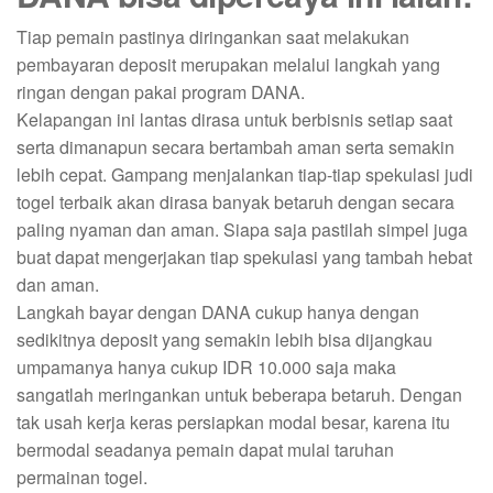
Tiap pemain pastinya diringankan saat melakukan
pembayaran deposit merupakan melalui langkah yang
ringan dengan pakai program DANA.
Kelapangan ini lantas dirasa untuk berbisnis setiap saat
serta dimanapun secara bertambah aman serta semakin
lebih cepat. Gampang menjalankan tiap-tiap spekulasi judi
togel terbaik akan dirasa banyak betaruh dengan secara
paling nyaman dan aman. Siapa saja pastilah simpel juga
buat dapat mengerjakan tiap spekulasi yang tambah hebat
dan aman.
Langkah bayar dengan DANA cukup hanya dengan
sedikitnya deposit yang semakin lebih bisa dijangkau
umpamanya hanya cukup IDR 10.000 saja maka
sangatlah meringankan untuk beberapa betaruh. Dengan
tak usah kerja keras persiapkan modal besar, karena itu
bermodal seadanya pemain dapat mulai taruhan
permainan togel.