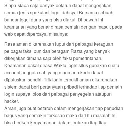
Siapa-siapa saja banyak betaruh dapat mengerjakan
semua jenis spekulasi togel dahsyat Bersama sebuah
bandar togel dana yang bisa diakui. Di bawah ini
keamanan yang benar dirasa pemain dengan masuk pada
web dapat dipercaya, misalnya:
Rasa aman dikarenakan luput dari pelbagai keraguan
pelbagai faksi pun dari beragam Razia yang banyak
dikerjakan dimana saja oleh faksi pemerintahan.
Keamanan bakal dirasa Waktu login situs gunakan suatu
account anggota sah yang mana ada kode dapat
diputuskan sendiri. Trik login terbukti aman dikarenakan
sistem dapat beri pertanyaan pribadi terhadap tiap pemain
login supaya lolos dari pelbagai penyegelan ataupun
hacker.
Aman juga buat betaruh dalam mengerjakan tiap perjudian
bagus yang semakin terkesan maka dari itu masalah ini
bisa berikan kenyamanan dalam tentukan tiap-tiap