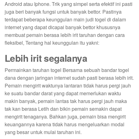
Android atau Iphone. Trik yang simpel serta efektif ini pasti
juga beri banyak fungsi untuk banyak bettor. Pastinya
terdapat beberapa keunggulan main judi togel di dalam
internet yang dapat dicapai banyak bettor khususnya
membuat pemain berasa lebih irit taruhan dengan cara
fleksibel, Tentang hal keunggulan itu yakni:
Lebih irit segalanya
Permainkan taruhan togel Bersama sebuah bandar togel
dana dengan jaringan internet sudah pasti berasa lebih irit.
Pemain mengirit waktunya lantaran tidak harus pergi jauh
ke suatu bandar darat yang dapat memerlukan waktu
makin banyak, pemain lantas tak harus pergi jauh maka
tak kan berasa Letih dan bikin pemain semakin dapat
mengirit tenaganya. Bahkan juga, pemain bisa mengirit
keuangannya karena tidak harus mengeluarkan modal
yang besar untuk mulai taruhan ini.