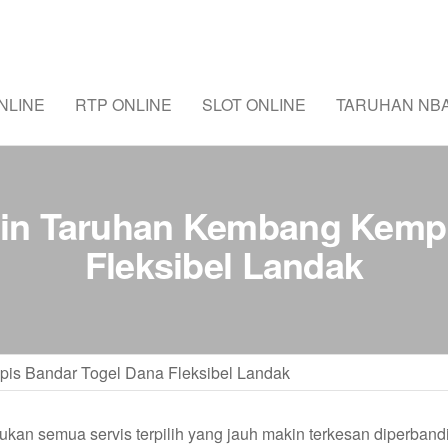
NLINE
RTP ONLINE
SLOT ONLINE
TARUHAN NB
ain Taruhan Kembang Kemp
Fleksibel Landak
pis Bandar Togel Dana Fleksibel Landak
mukan semua servis terpilih yang jauh makin terkesan diperban