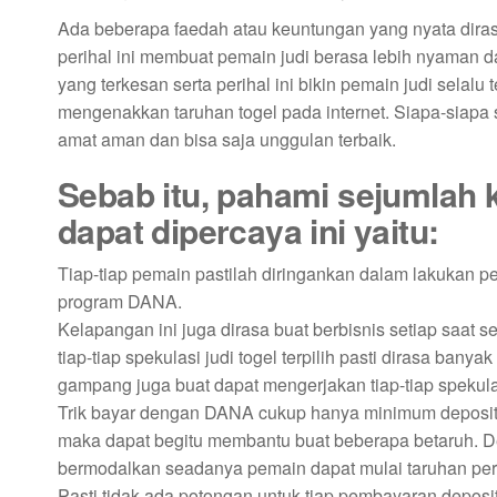
Ada beberapa faedah atau keuntungan yang nyata diras
perihal ini membuat pemain judi berasa lebih nyaman d
yang terkesan serta perihal ini bikin pemain judi sela
mengenakkan taruhan togel pada internet. Siapa-siap
amat aman dan bisa saja unggulan terbaik.
Sebab itu, pahami sejumlah
dapat dipercaya ini yaitu:
Tiap-tiap pemain pastilah diringankan dalam lakukan p
program DANA.
Kelapangan ini juga dirasa buat berbisnis setiap saat
tiap-tiap spekulasi judi togel terpilih pasti dirasa ba
gampang juga buat dapat mengerjakan tiap-tiap spekul
Trik bayar dengan DANA cukup hanya minimum deposit
maka dapat begitu membantu buat beberapa betaruh. De
bermodalkan seadanya pemain dapat mulai taruhan per
Pasti tidak ada potongan untuk tiap pembayaran deposit