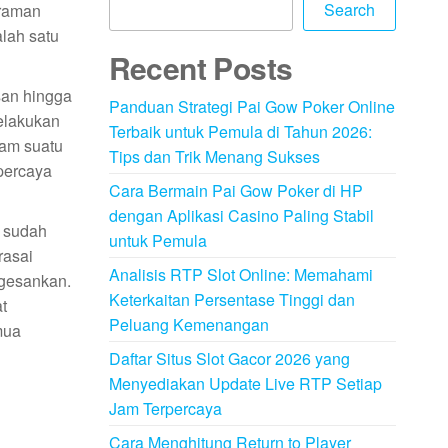
Search
eraman
alah satu
Recent Posts
san hingga
Panduan Strategi Pai Gow Poker Online
melakukan
Terbaik untuk Pemula di Tahun 2026:
lam suatu
Tips dan Trik Menang Sukses
percaya
Cara Bermain Pai Gow Poker di HP
dengan Aplikasi Casino Paling Stabil
n sudah
untuk Pemula
rasai
Analisis RTP Slot Online: Memahami
ngesankan.
Keterkaitan Persentase Tinggi dan
t
Peluang Kemenangan
mua
Daftar Situs Slot Gacor 2026 yang
Menyediakan Update Live RTP Setiap
Jam Terpercaya
Cara Menghitung Return to Player