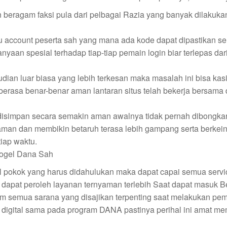
 beragam faksi pula dari pelbagai Razia yang banyak dilakuk
account peserta sah yang mana ada kode dapat dipastikan send
nyaan spesial terhadap tiap-tiap pemain login biar terlepas da
dian luar biasa yang lebih terkesan maka masalah ini bisa kas
berasa benar-benar aman lantaran situs telah bekerja bersama
at disimpan secara semakin aman awalnya tidak pernah dibongka
 aman dan membikin betaruh terasa lebih gampang serta berkei
iap waktu.
Togel Dana Sah
al pokok yang harus didahulukan maka dapat capai semua servi
 dapat peroleh layanan ternyaman terlebih Saat dapat masuk 
am semua sarana yang disajikan terpenting saat melakukan pe
t digital sama pada program DANA pastinya perihal ini amat m