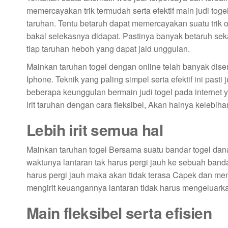
memercayakan trik termudah serta efektif main judi toge
taruhan. Tentu betaruh dapat memercayakan suatu trik
bakal selekasnya didapat. Pastinya banyak betaruh s
tiap taruhan heboh yang dapat jaid unggulan.
Mainkan taruhan togel dengan online telah banyak di
Iphone. Teknik yang paling simpel serta efektif ini past
beberapa keunggulan bermain judi togel pada internet 
irit taruhan dengan cara fleksibel, Akan halnya kelebih
Lebih irit semua hal
Mainkan taruhan togel Bersama suatu bandar togel dana 
waktunya lantaran tak harus pergi jauh ke sebuah band
harus pergi jauh maka akan tidak terasa Capek dan me
mengirit keuangannya lantaran tidak harus mengeluarka
Main fleksibel serta efisien