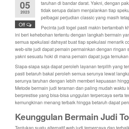
05
taruhan di bandar darat. Yakni, dengan p
tidak serupa dalam menjalankan tiap speku
2023
pelbagai perjudian classic yang masih teta
Off
Pecinta judi togel pasti makin bertambah
ini beri kehebohan tertentu dengan langkah bermain ya
semua spekulasi dahsyat buat tiap spekulasi menarik c
web-site judi dapat pemain permainkan dengan ringan s
yakni sesuatu hoki di mana pemain dapat juga temukan se
Siapa-siapa saja dapat peroleh layanan terpilih yang
pasti betaruh bakal peroleh semua serunya lewat langk
serunya taruhan dengan lebih memberi kepuasan hingg
Metode bermain judi teraman dan paling mudah waktu ini
berprestise yang bisa-bisa unggulan terpercaya serta t
kemungkinan menang terbaik hingga betaruh dapat pero
Keunggulan Bermain Judi Togel
Tentukan suatu alternatif web judi terpercaya dan ter