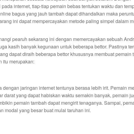
l pada internet, tiap-tiap pemain bebas tentukan waktu dan tem
 online bagus yang jauh tambah dapat dihandalkan maka perun
ekarang ini dapat mempercayakan metode paling simpel dalam 
senangi pearuh sekarang ini dengan memercayakan sebuah Andr
i juga kasih banyak kegunaan untuk beberapa bettor. Pastinya te
yang dapat diraih beberapa bettor khususnya membuat pemain t
an itu merupakan:
dengan jaringan internet tentunya berasa lebih irit. Pemain me
ar darat yang dapat habiskan waktu semakin banyak, pemain ju
mbikin pemain tambah dapat mengirit tenaganya. Sampai, pema
n modal yang besar buat mulai taruhan ini.