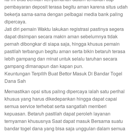
pembayaran deposit terasa begitu aman karena situs udah
bekerja sama-sama dengan pelbagai media bank paling
dipercaya.
Jati diri pemain Waktu lakukan registrasi pastinya segera
dapat disimpan secara makin aman sebelumnya tidak
pernah dibongkar di siapa saja, hingga khusus pemain
pastilah terbangun begitu aman serta bikin betaruh terasa
lebih gampang dan minat untuk selalu taruhan secara
gampang dimanapun dan kapan pun.
Keuntungan Terpilih Buat Bettor Masuk Di Bandar Togel
Dana Sah
Memastikan opsi situs paling dipercaya ialah satu perihal
khusus yang harus dikedepankan hingga dapat capai
semua service terhebat serta sangatlah memberi
kepuasan. Betaruh pastilah dapat peroleh layanan
ternyaman khususnya Saat dapat masuk Bersama suatu
bandar togel dana yang bisa saja unggulan dalam semua