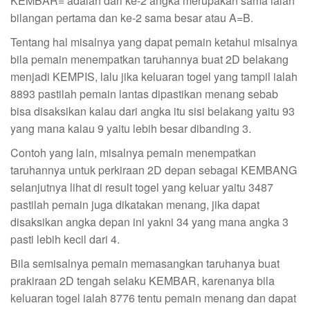
KEMBAR= adalah dari ke-2 angka merupakan sama ialah
bilangan pertama dan ke-2 sama besar atau A=B.
Tentang hal misalnya yang dapat pemain ketahui misalnya
bila pemain menempatkan taruhannya buat 2D belakang
menjadi KEMPIS, lalu jika keluaran togel yang tampil ialah
8893 pastilah pemain lantas dipastikan menang sebab
bisa disaksikan kalau dari angka itu sisi belakang yaitu 93
yang mana kalau 9 yaitu lebih besar dibanding 3.
Contoh yang lain, misalnya pemain menempatkan
taruhannya untuk perkiraan 2D depan sebagai KEMBANG
selanjutnya lihat di result togel yang keluar yaitu 3487
pastilah pemain juga dikatakan menang, jika dapat
disaksikan angka depan ini yakni 34 yang mana angka 3
pasti lebih kecil dari 4.
Bila semisalnya pemain memasangkan taruhanya buat
prakiraan 2D tengah selaku KEMBAR, karenanya bila
keluaran togel ialah 8776 tentu pemain menang dan dapat