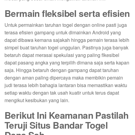
Bermain fleksibel serta efisien
Untuk permainkan taruhan togel dengan online pasti juga
terasa efisien gampang untuk dimainkan Android yang
dapat dibawa kemana sajakah hingga pemain terasa lebih
simpel buat taruhan togel unggulan. Pastinya juga banyak
betaruh dapat merasai spekulasi yang paling flkesibel
dapat pasang angka yang terpilih dimana saja serta kapan
saja. Hingga betaruh dengan gampang dapat taruhan
dengan aman paling dipercaya maka membikin pemain
judi terasa lebih bahagia lantaran bisa memastikan waktu
setiap waktu dengan tak usah kuatir untuk terus dapat
mengikut kesibukan yang lain.
Berikut Ini Keamanan Pastilah
Teruji Situs Bandar Togel
Dana Sah