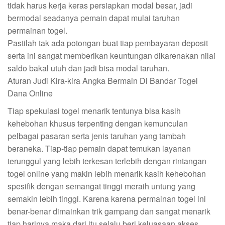
tidak harus kerja keras persiapkan modal besar, jadi
bermodal seadanya pemain dapat mulai taruhan
permainan togel.
Pastilah tak ada potongan buat tiap pembayaran deposit
serta ini sangat memberikan keuntungan dikarenakan nilai
saldo bakal utuh dan jadi bisa modal taruhan.
Aturan Judi Kira-kira Angka Bermain Di Bandar Togel
Dana Online
Tiap spekulasi togel menarik tentunya bisa kasih
kehebohan khusus terpenting dengan kemunculan
pelbagai pasaran serta jenis taruhan yang tambah
beraneka. Tiap-tiap pemain dapat temukan layanan
terunggul yang lebih terkesan terlebih dengan rintangan
togel online yang makin lebih menarik kasih kehebohan
spesifik dengan semangat tinggi meraih untung yang
semakin lebih tinggi. Karena karena permainan togel ini
benar-benar dimainkan trik gampang dan sangat menarik
tiap harinya maka dari itu selalu beri keluasaan akses