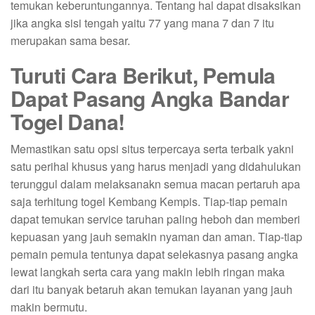
temukan keberuntungannya. Tentang hal dapat disaksikan
jika angka sisi tengah yaitu 77 yang mana 7 dan 7 itu
merupakan sama besar.
Turuti Cara Berikut, Pemula
Dapat Pasang Angka Bandar
Togel Dana!
Memastikan satu opsi situs terpercaya serta terbaik yakni
satu perihal khusus yang harus menjadi yang didahulukan
terunggul dalam melaksanakn semua macan pertaruh apa
saja terhitung togel Kembang Kempis. Tiap-tiap pemain
dapat temukan service taruhan paling heboh dan memberi
kepuasan yang jauh semakin nyaman dan aman. Tiap-tiap
pemain pemula tentunya dapat selekasnya pasang angka
lewat langkah serta cara yang makin lebih ringan maka
dari itu banyak betaruh akan temukan layanan yang jauh
makin bermutu.