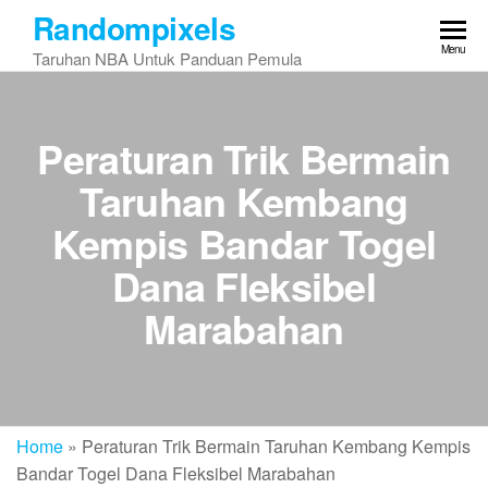
Skip
Randompixels
to
Menu
Taruhan NBA Untuk Panduan Pemula
the
content
Peraturan Trik Bermain
Taruhan Kembang
Kempis Bandar Togel
Dana Fleksibel
Marabahan
Home
»
Peraturan Trik Bermain Taruhan Kembang Kempis
Bandar Togel Dana Fleksibel Marabahan