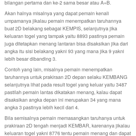
bilangan pertama dan ke-2 sama besar atau A=B.
Akan halnya misalnya yang dapat pemain kenali
umpamanya jikalau pemain menempatkan taruhannya
buat 2D belakang sebagai KEMPIS, selanjutnya jika
keluaran togel yang tampak yaitu 8893 pastinya pemain
juga ditetapkan menang lantaran bisa disaksikan jika dari
angka itu sisi belakang yakni 93 yang mana jika 9 yakni
lebih besar dibanding 3.
Contoh yang lain, misalnya pemain menempatkan
taruhannya untuk prakiraan 2D depan selaku KEMBANG
selanjutnya lihat pada result togel yang keluar yaitu 3487
pastilah pemain lantas dikatakan menang, kalau dapat
disaksikan angka depan ini merupakan 34 yang mana
angka 3 pastinya lebih kecil dari 4.
Bila semisalnya pemain memasangkan taruhanya untuk
prakiraan 2D tengah menjadi KEMBAR, karenanya jikalau
keluaran togel yakni 8776 tentu pemain menang dan dapat