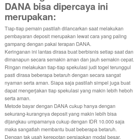
DANA bisa dipercaya ini
merupakan:
Tiap-tiap pemain pastilah dilancarkan saat melakukan
pembayaran deposit merupakan lewat cara yang paling
gampang dengan pakai terapan DANA.
Keringanan ini lantas dirasa buat berbisnis setiap saat dan
dimanapun secara semakin aman dan jauh semakin cepat.
Ringan melakukan tiap-tiap spekulasi judi togel terunggul
pasti dirasa beberapa betaruh dengan secara sangat
nyaman serta aman. Siapa saja pastilah simpel juga buat
dapat mengerjakan tiap spekulasi yang makin lebih heboh
serta aman.
Metode bayar dengan DANA cukup hanya dengan
sekurang-kurangnya deposit yang makin lebih bisa
dijangkau umpamanya cukup dengan IDR 10.000 saja
maka sangatlah membantu buat beberapa betaruh.
Dengan tak usah kerepotan persiapkan modal besar,