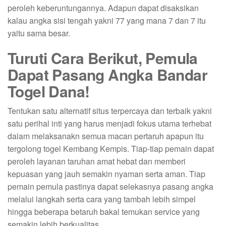
peroleh keberuntungannya. Adapun dapat disaksikan
kalau angka sisi tengah yakni 77 yang mana 7 dan 7 itu
yaitu sama besar.
Turuti Cara Berikut, Pemula
Dapat Pasang Angka Bandar
Togel Dana!
Tentukan satu alternatif situs terpercaya dan terbaik yakni
satu perihal inti yang harus menjadi fokus utama terhebat
dalam melaksanakn semua macan pertaruh apapun itu
tergolong togel Kembang Kempis. Tiap-tiap pemain dapat
peroleh layanan taruhan amat hebat dan memberi
kepuasan yang jauh semakin nyaman serta aman. Tiap
pemain pemula pastinya dapat selekasnya pasang angka
melalui langkah serta cara yang tambah lebih simpel
hingga beberapa betaruh bakal temukan service yang
semakin lebih berkualitas.