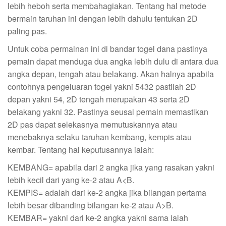
lebih heboh serta membahagiakan. Tentang hal metode
bermain taruhan ini dengan lebih dahulu tentukan 2D
paling pas.
Untuk coba permainan ini di bandar togel dana pastinya
pemain dapat menduga dua angka lebih dulu di antara dua
angka depan, tengah atau belakang. Akan halnya apabila
contohnya pengeluaran togel yakni 5432 pastilah 2D
depan yakni 54, 2D tengah merupakan 43 serta 2D
belakang yakni 32. Pastinya seusai pemain memastikan
2D pas dapat selekasnya memutuskannya atau
menebaknya selaku taruhan kembang, kempis atau
kembar. Tentang hal keputusannya ialah:
KEMBANG= apabila dari 2 angka jika yang rasakan yakni
lebih kecil dari yang ke-2 atau A<B.
KEMPIS= adalah dari ke-2 angka jika bilangan pertama
lebih besar dibanding bilangan ke-2 atau A>B.
KEMBAR= yakni dari ke-2 angka yakni sama ialah