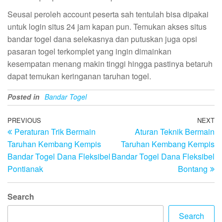
Seusai peroleh account peserta sah tentulah bisa dipakai
untuk login situs 24 jam kapan pun. Temukan akses situs
bandar togel dana selekasnya dan putuskan juga opsi
pasaran togel terkomplet yang ingin dimainkan
kesempatan menang makin tinggi hingga pastinya betaruh
dapat temukan keringanan taruhan togel.
Posted in
Bandar Togel
Post
Previous
PREVIOUS
NEXT
N
Peraturan Trik Bermain
Aturan Teknik Bermain
Post
Po
navigation
Taruhan Kembang Kempis
Taruhan Kembang Kempis
Bandar Togel Dana Fleksibel
Bandar Togel Dana Fleksibel
Pontianak
Bontang
Search
Search