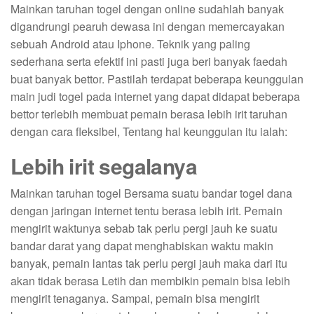
Mainkan taruhan togel dengan online sudahlah banyak
digandrungi pearuh dewasa ini dengan memercayakan
sebuah Android atau Iphone. Teknik yang paling
sederhana serta efektif ini pasti juga beri banyak faedah
buat banyak bettor. Pastilah terdapat beberapa keunggulan
main judi togel pada internet yang dapat didapat beberapa
bettor terlebih membuat pemain berasa lebih irit taruhan
dengan cara fleksibel, Tentang hal keunggulan itu ialah:
Lebih irit segalanya
Mainkan taruhan togel Bersama suatu bandar togel dana
dengan jaringan internet tentu berasa lebih irit. Pemain
mengirit waktunya sebab tak perlu pergi jauh ke suatu
bandar darat yang dapat menghabiskan waktu makin
banyak, pemain lantas tak perlu pergi jauh maka dari itu
akan tidak berasa Letih dan membikin pemain bisa lebih
mengirit tenaganya. Sampai, pemain bisa mengirit