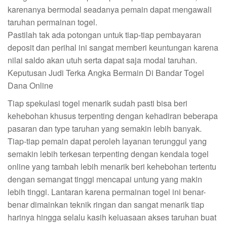
karenanya bermodal seadanya pemain dapat mengawali
taruhan permainan togel.
Pastilah tak ada potongan untuk tiap-tiap pembayaran
deposit dan perihal ini sangat memberi keuntungan karena
nilai saldo akan utuh serta dapat saja modal taruhan.
Keputusan Judi Terka Angka Bermain Di Bandar Togel
Dana Online
Tiap spekulasi togel menarik sudah pasti bisa beri
kehebohan khusus terpenting dengan kehadiran beberapa
pasaran dan type taruhan yang semakin lebih banyak.
Tiap-tiap pemain dapat peroleh layanan terunggul yang
semakin lebih terkesan terpenting dengan kendala togel
online yang tambah lebih menarik beri kehebohan tertentu
dengan semangat tinggi mencapai untung yang makin
lebih tinggi. Lantaran karena permainan togel ini benar-
benar dimainkan teknik ringan dan sangat menarik tiap
harinya hingga selalu kasih keluasaan akses taruhan buat