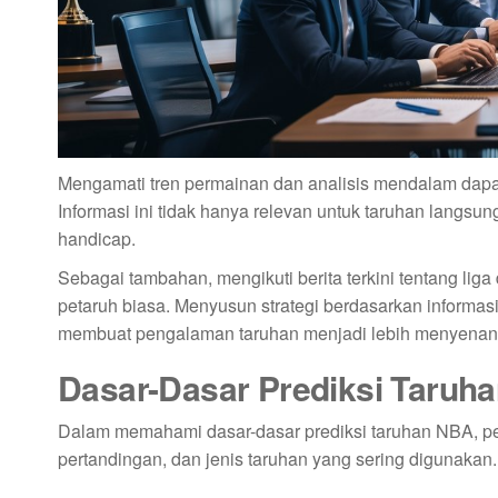
Mengamati tren permainan dan analisis mendalam dap
Informasi ini tidak hanya relevan untuk taruhan langsung
handicap.
Sebagai tambahan, mengikuti berita terkini tentang liga
petaruh biasa. Menyusun strategi berdasarkan informas
membuat pengalaman taruhan menjadi lebih menyenan
Dasar-Dasar Prediksi Taruh
Dalam memahami dasar-dasar prediksi taruhan NBA, pen
pertandingan, dan jenis taruhan yang sering digunakan.