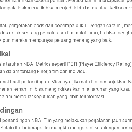
 performa tim dan cedera pemain. Perubahan ini menciptakan p
tampak tidak menarik bisa menjadi lebih bermanfaat ketika od
au pergerakan odds dari beberapa buku. Dengan cara ini, me
odds untuk seorang pemain atau tim mulai turun, itu bisa mengi
skipun mereka mempunyai peluang menang yang baik.
iksi
is taruhan NBA. Metrics seperti PER (Player Efficiency Rating)
 dalam tentang kinerja tim dan individu.
si hasil pertandingan. Misalnya, jika satu tim menunjukkan N
hanan lemah, ini bisa mengindikasikan nilai taruhan yang kuat.
dalam membuat keputusan yang lebih terinformasi.
ndingan
 pertandingan NBA. Tim yang melakukan perjalanan jauh serin
 Selain itu, beberapa tim mungkin mengalami keuntungan berma