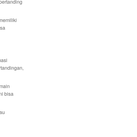
bertanding
memiliki
isa
masi
rtandingan,
rmain
i bisa
tau