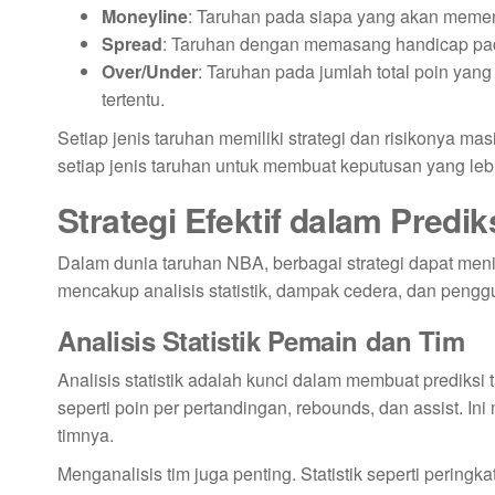
Moneyline
: Taruhan pada siapa yang akan meme
Spread
: Taruhan dengan memasang handicap pada
Over/Under
: Taruhan pada jumlah total poin yang
tertentu.
Setiap jenis taruhan memiliki strategi dan risikonya 
setiap jenis taruhan untuk membuat keputusan yang lebi
Strategi Efektif dalam Predi
Dalam dunia taruhan NBA, berbagai strategi dapat meni
mencakup analisis statistik, dampak cedera, dan penggu
Analisis Statistik Pemain dan Tim
Analisis statistik adalah kunci dalam membuat prediksi
seperti poin per pertandingan, rebounds, dan assist. 
timnya.
Menganalisis tim juga penting. Statistik seperti peringk