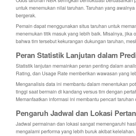
Odds taruhan NBA seringkali berfluktuasi berdasarkan
untuk menemukan nilai taruhan. Taruhan yang awalnya 
bergerak.
Pemain dapat menggunakan situs taruhan untuk memant
menemukan titik masuk yang lebih baik. Misalnya, jika 
bahwa tim tersebut kekurangan dukungan taruhan, me
Peran Statistik Lanjutan dalam Pred
Statistik lanjutan memainkan peran penting dalam analis
Rating, dan Usage Rate memberikan wawasan yang lebih
Menganalisis data ini membantu dalam menentukan poten
tinggi saat bermain di kandang versus tim dengan perta
Memanfaatkan informasi ini membantu pencari taruhan 
Pengaruh Jadwal dan Lokasi Perta
Jadwal permainan dan lokasi sangat memengaruhi hasil
mengalami performa yang lebih buruk akibat kelelahan.