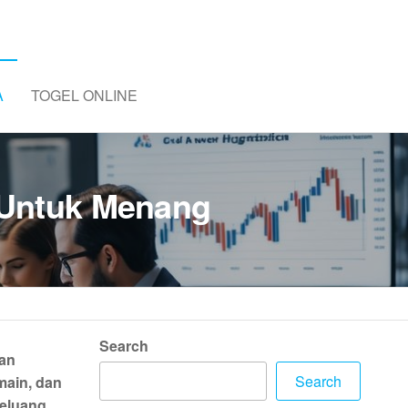
A
TOGEL ONLINE
s Untuk Menang
Search
an
Search
main, dan
peluang