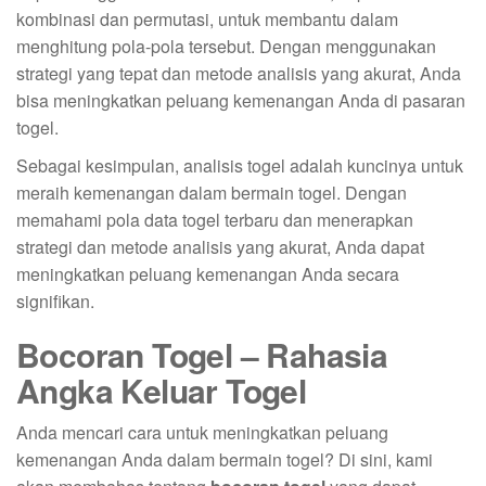
kombinasi dan permutasi, untuk membantu dalam
menghitung pola-pola tersebut. Dengan menggunakan
strategi yang tepat dan metode analisis yang akurat, Anda
bisa meningkatkan peluang kemenangan Anda di pasaran
togel.
Sebagai kesimpulan, analisis togel adalah kuncinya untuk
meraih kemenangan dalam bermain togel. Dengan
memahami pola data togel terbaru dan menerapkan
strategi dan metode analisis yang akurat, Anda dapat
meningkatkan peluang kemenangan Anda secara
signifikan.
Bocoran Togel – Rahasia
Angka Keluar Togel
Anda mencari cara untuk meningkatkan peluang
kemenangan Anda dalam bermain togel? Di sini, kami