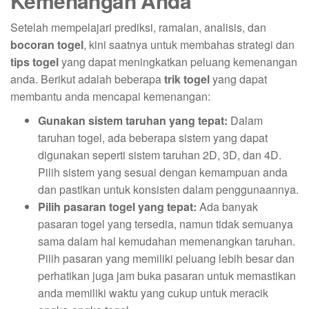
Kemenangan Anda
Setelah mempelajari prediksi, ramalan, analisis, dan
bocoran togel
, kini saatnya untuk membahas strategi dan
tips togel
yang dapat meningkatkan peluang kemenangan
anda. Berikut adalah beberapa
trik togel
yang dapat
membantu anda mencapai kemenangan:
Gunakan sistem taruhan yang tepat:
Dalam
taruhan togel, ada beberapa sistem yang dapat
digunakan seperti sistem taruhan 2D, 3D, dan 4D.
Pilih sistem yang sesuai dengan kemampuan anda
dan pastikan untuk konsisten dalam penggunaannya.
Pilih pasaran togel yang tepat:
Ada banyak
pasaran togel yang tersedia, namun tidak semuanya
sama dalam hal kemudahan memenangkan taruhan.
Pilih pasaran yang memiliki peluang lebih besar dan
perhatikan juga jam buka pasaran untuk memastikan
anda memiliki waktu yang cukup untuk meracik