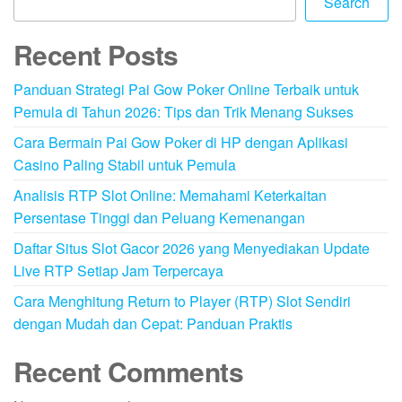
Search
Recent Posts
Panduan Strategi Pai Gow Poker Online Terbaik untuk
Pemula di Tahun 2026: Tips dan Trik Menang Sukses
Cara Bermain Pai Gow Poker di HP dengan Aplikasi
Casino Paling Stabil untuk Pemula
Analisis RTP Slot Online: Memahami Keterkaitan
Persentase Tinggi dan Peluang Kemenangan
Daftar Situs Slot Gacor 2026 yang Menyediakan Update
Live RTP Setiap Jam Terpercaya
Cara Menghitung Return to Player (RTP) Slot Sendiri
dengan Mudah dan Cepat: Panduan Praktis
Recent Comments