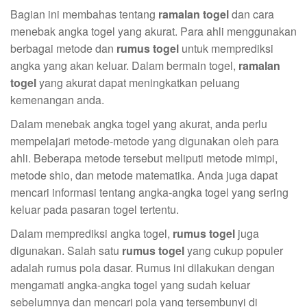
Bagian ini membahas tentang
ramalan togel
dan cara
menebak angka togel yang akurat. Para ahli menggunakan
berbagai metode dan
rumus togel
untuk memprediksi
angka yang akan keluar. Dalam bermain togel,
ramalan
togel
yang akurat dapat meningkatkan peluang
kemenangan anda.
Dalam menebak angka togel yang akurat, anda perlu
mempelajari metode-metode yang digunakan oleh para
ahli. Beberapa metode tersebut meliputi metode mimpi,
metode shio, dan metode matematika. Anda juga dapat
mencari informasi tentang angka-angka togel yang sering
keluar pada pasaran togel tertentu.
Dalam memprediksi angka togel,
rumus togel
juga
digunakan. Salah satu
rumus togel
yang cukup populer
adalah rumus pola dasar. Rumus ini dilakukan dengan
mengamati angka-angka togel yang sudah keluar
sebelumnya dan mencari pola yang tersembunyi di