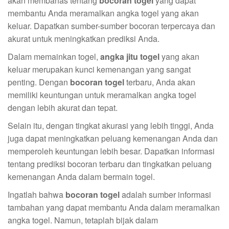
akan membahas tentang
bocoran togel
yang dapat
membantu Anda meramalkan angka togel yang akan
keluar. Dapatkan sumber-sumber bocoran terpercaya dan
akurat untuk meningkatkan prediksi Anda.
Dalam memainkan togel,
angka jitu togel
yang akan
keluar merupakan kunci kemenangan yang sangat
penting. Dengan
bocoran togel
terbaru, Anda akan
memiliki keuntungan untuk meramalkan angka togel
dengan lebih akurat dan tepat.
Selain itu, dengan tingkat akurasi yang lebih tinggi, Anda
juga dapat meningkatkan peluang kemenangan Anda dan
memperoleh keuntungan lebih besar. Dapatkan informasi
tentang prediksi bocoran terbaru dan tingkatkan peluang
kemenangan Anda dalam bermain togel.
Ingatlah bahwa
bocoran togel
adalah sumber informasi
tambahan yang dapat membantu Anda dalam meramalkan
angka togel. Namun, tetaplah bijak dalam