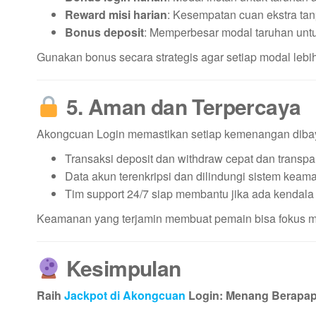
Reward misi harian
: Kesempatan cuan ekstra tanp
Bonus deposit
: Memperbesar modal taruhan untu
Gunakan bonus secara strategis agar setiap modal lebih 
5. Aman dan Terpercaya
Akongcuan Login memastikan setiap kemenangan dibay
Transaksi deposit dan withdraw cepat dan transpa
Data akun terenkripsi dan dilindungi sistem kea
Tim support 24/7 siap membantu jika ada kendala 
Keamanan yang terjamin membuat pemain bisa fokus me
Kesimpulan
Raih
Jackpot di Akongcuan
Login: Menang Berapap