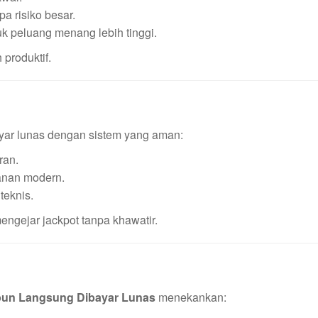
a risiko besar.
k peluang menang lebih tinggi.
produktif.
ar lunas dengan sistem yang aman:
ran.
manan modern.
teknis.
ngejar jackpot tanpa khawatir.
un Langsung Dibayar Lunas
menekankan: