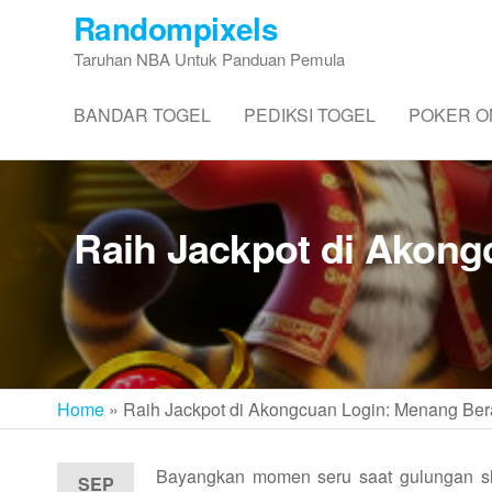
Skip
Randompixels
to
Taruhan NBA Untuk Panduan Pemula
the
content
BANDAR TOGEL
PEDIKSI TOGEL
POKER O
Raih Jackpot di Akon
Home
»
Raih Jackpot di Akongcuan Login: Menang Be
Bayangkan momen seru saat gulungan slo
SEP