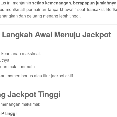
itus ini menjamin
setiap kemenangan, berapapun jumlahnya
us menikmati permainan tanpa khawatir soal transaksi. Beri
enangkan dan peluang menang lebih tinggi.
: Langkah Awal Menuju Jackpot
uk keamanan maksimal.
utnya.
k dan mulai bermain.
 momen bonus atau fitur jackpot aktif.
ng Jackpot Tinggi
kemenangan maksimal:
P tinggi
.