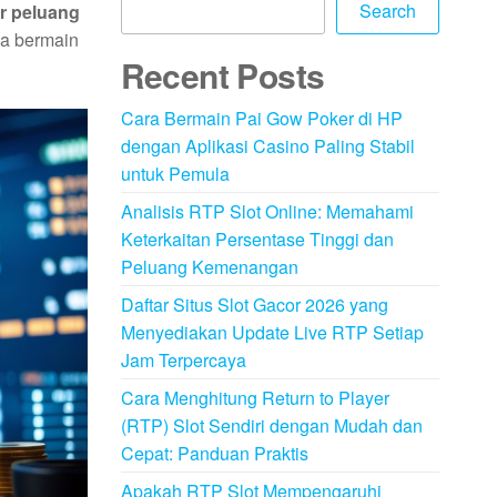
Search
ar peluang
a bermain
Recent Posts
Cara Bermain Pai Gow Poker di HP
dengan Aplikasi Casino Paling Stabil
untuk Pemula
Analisis RTP Slot Online: Memahami
Keterkaitan Persentase Tinggi dan
Peluang Kemenangan
Daftar Situs Slot Gacor 2026 yang
Menyediakan Update Live RTP Setiap
Jam Terpercaya
Cara Menghitung Return to Player
(RTP) Slot Sendiri dengan Mudah dan
Cepat: Panduan Praktis
Apakah RTP Slot Mempengaruhi