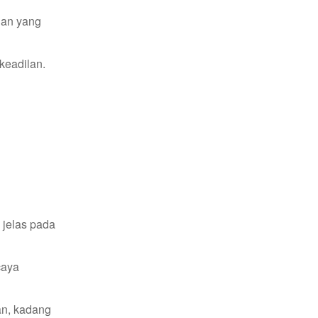
dian yang
keadilan.
 jelas pada
caya
an, kadang