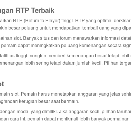
ngan RTP Terbaik
kan RTP (Return to Player) tinggi. RTP yang optimal berkisar
kin besar peluang untuk mendapatkan kembali uang yang dip
ainan slot. Banyak situs dan forum menawarkan informasi detai
, pemain dapat meningkatkan peluang kemenangan secara signi
olatilitas tinggi mungkin memberi kemenangan besar tetapi lebih
menangan lebih sering tetapi dalam jumlah kecil. Pilihan terg
ot
in slot. Pemain harus menetapkan anggaran yang jelas sehi
ghindari kerugian besar saat bermain.
engan modal yang dimiliki. Jika anggaran kecil, pilihan taruh
an cara ini, pemain dapat menikmati lebih banyak permainan