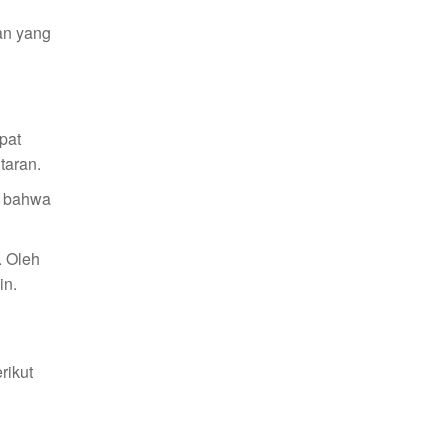
an yang
pat
taran.
n bahwa
. Oleh
in.
rikut