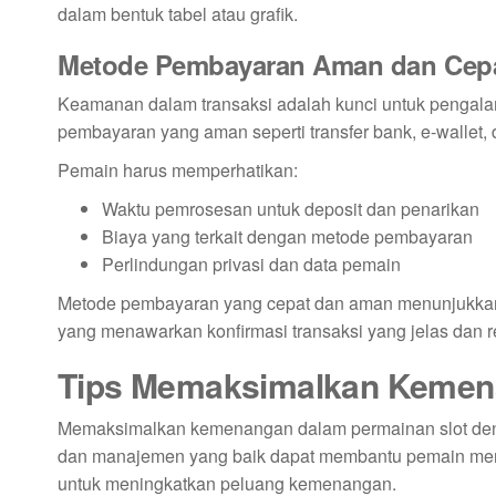
dalam bentuk tabel atau grafik.
Metode Pembayaran Aman dan Cep
Keamanan dalam transaksi adalah kunci untuk pengala
pembayaran yang aman seperti transfer bank, e-wallet, d
Pemain harus memperhatikan:
Waktu pemrosesan untuk deposit dan penarikan
Biaya yang terkait dengan metode pembayaran
Perlindungan privasi dan data pemain
Metode pembayaran yang cepat dan aman menunjukkan b
yang menawarkan konfirmasi transaksi yang jelas dan 
Tips Memaksimalkan Kemena
Memaksimalkan kemenangan dalam permainan slot deng
dan manajemen yang baik dapat membantu pemain meraih
untuk meningkatkan peluang kemenangan.