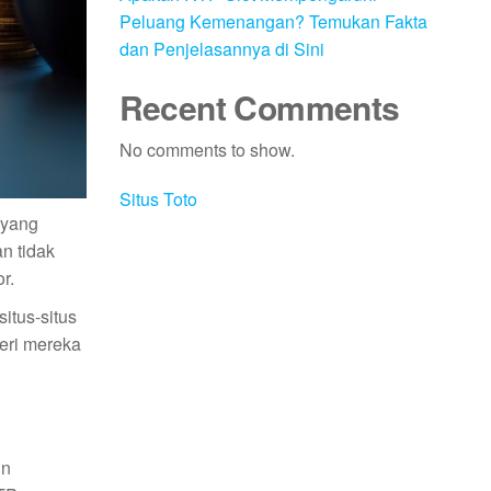
Peluang Kemenangan? Temukan Fakta
dan Penjelasannya di Sini
Recent Comments
No comments to show.
Situs Toto
 yang
n tidak
r.
itus-situs
eri mereka
in