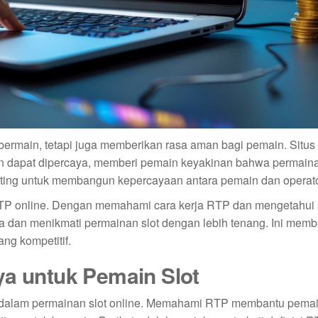
ermain, tetapi juga memberikan rasa aman bagi pemain. Situs
n dapat dipercaya, memberi pemain keyakinan bahwa permaina
nting untuk membangun kepercayaan antara pemain dan operato
RTP online. Dengan memahami cara kerja RTP dan mengetahui s
 dan menikmati permainan slot dengan lebih tenang. Ini memb
ng kompetitif.
ya untuk Pemain Slot
g dalam permainan slot online. Memahami RTP membantu pema