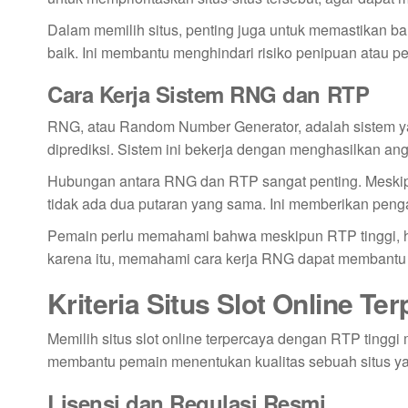
Dalam memilih situs, penting juga untuk memastikan ba
baik. Ini membantu menghindari risiko penipuan atau pe
Cara Kerja Sistem RNG dan RTP
RNG, atau Random Number Generator, adalah sistem yan
diprediksi. Sistem ini bekerja dengan menghasilkan ang
Hubungan antara RNG dan RTP sangat penting. Mesk
tidak ada dua putaran yang sama. Ini memberikan pen
Pemain perlu memahami bahwa meskipun RTP tinggi, has
karena itu, memahami cara kerja RNG dapat membantu p
Kriteria Situs Slot Online T
Memilih situs slot online terpercaya dengan RTP tinggi
membantu pemain menentukan kualitas sebuah situs ya
Lisensi dan Regulasi Resmi