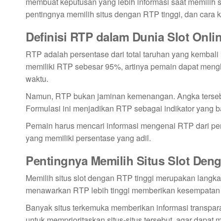
membuat keputusan yang lebih informasi saat memilih sit
pentingnya memilih situs dengan RTP tinggi, dan cara 
Definisi RTP dalam Dunia Slot Onli
RTP adalah persentase dari total taruhan yang kembali
memiliki RTP sebesar 95%, artinya pemain dapat mengha
waktu.
Namun, RTP bukan jaminan kemenangan. Angka tersebut 
Formulasi ini menjadikan RTP sebagai indikator yang b
Pemain harus mencari informasi mengenai RTP dari pe
yang memiliki persentase yang adil.
Pentingnya Memilih Situs Slot Den
Memilih situs slot dengan RTP tinggi merupakan langk
menawarkan RTP lebih tinggi memberikan kesempatan l
Banyak situs terkemuka memberikan informasi transpa
untuk memprioritaskan situs-situs tersebut, agar dapa