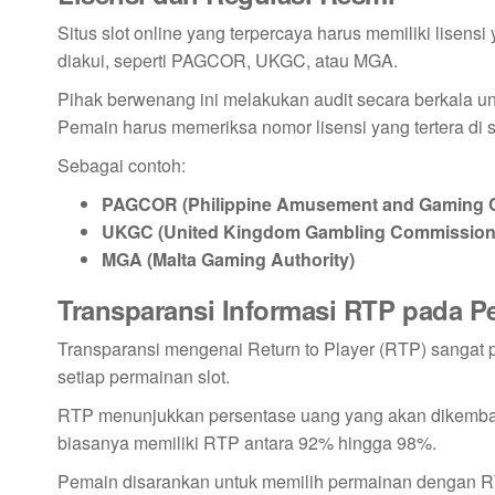
Situs slot online yang terpercaya harus memiliki lisensi 
diakui, seperti PAGCOR, UKGC, atau MGA.
Pihak berwenang ini melakukan audit secara berkala 
Pemain harus memeriksa nomor lisensi yang tertera di s
Sebagai contoh:
PAGCOR (Philippine Amusement and Gaming C
UKGC (United Kingdom Gambling Commission
MGA (Malta Gaming Authority)
Transparansi Informasi RTP pada P
Transparansi mengenai Return to Player (RTP) sangat 
setiap permainan slot.
RTP menunjukkan persentase uang yang akan dikembal
biasanya memiliki RTP antara 92% hingga 98%.
Pemain disarankan untuk memilih permainan dengan RTP 