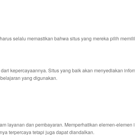
arus selalu memastikan bahwa situs yang mereka pilih memili
ci dari kepercayaannya. Situs yang baik akan menyediakan infor
mbelajaran yang digunakan.
dalam layanan dan pembayaran. Memperhatikan elemen-elemen i
a terpercaya tetapi juga dapat diandalkan.