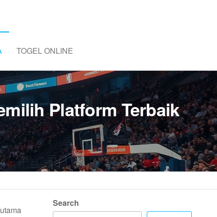
A
TOGEL ONLINE
milih Platform Terbaik
Search
 utama