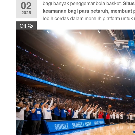
02
bagi banyak penggemar bola basket.
Situs
keamanan bagi para petaruh, membuat 
2025
lebih cerdas dalam memilih platform untuk
Off