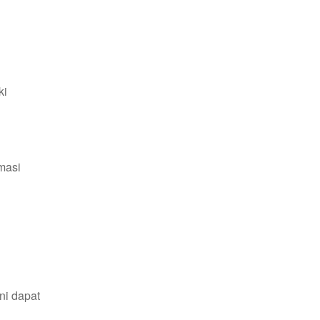
ki
masi
ni dapat