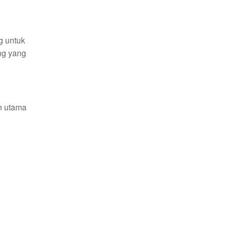
g untuk
ng yang
n utama