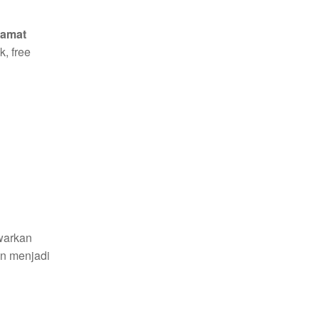
lamat
, free
warkan
an menjadi