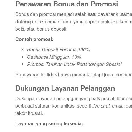
Penawaran Bonus dan Promosi
Bonus dan promosi menjadi salah satu daya tarik utam
datang
untuk pemain baru, yang dapat meningkatkan mo
bets, atau bonus deposit.
Contoh promosi:
Bonus Deposit Pertama 100%
Cashback Mingguan 10%
Promosi Taruhan untuk Pertandingan Spesial
Penawaran ini tidak hanya menarik, tetapi juga memberi
Dukungan Layanan Pelanggan
Dukungan layanan pelanggan yang baik adalah fitur pe
berbagai saluran komunikasi seperti
live chat
,
email
, d
faktor krusial.
Layanan yang sering tersedia: