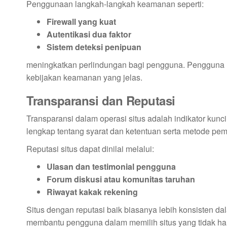
Penggunaan langkah-langkah keamanan seperti:
Firewall yang kuat
Autentikasi dua faktor
Sistem deteksi penipuan
meningkatkan perlindungan bagi pengguna. Pengguna h
kebijakan keamanan yang jelas.
Transparansi dan Reputasi
Transparansi dalam operasi situs adalah indikator kun
lengkap tentang syarat dan ketentuan serta metode pe
Reputasi situs dapat dinilai melalui:
Ulasan dan testimonial pengguna
Forum diskusi atau komunitas taruhan
Riwayat kakak rekening
Situs dengan reputasi baik biasanya lebih konsisten 
membantu pengguna dalam memilih situs yang tidak hany