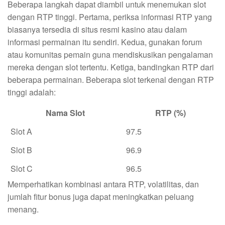
Beberapa langkah dapat diambil untuk menemukan slot
dengan RTP tinggi. Pertama, periksa informasi RTP yang
biasanya tersedia di situs resmi kasino atau dalam
informasi permainan itu sendiri. Kedua, gunakan forum
atau komunitas pemain guna mendiskusikan pengalaman
mereka dengan slot tertentu. Ketiga, bandingkan RTP dari
beberapa permainan. Beberapa slot terkenal dengan RTP
tinggi adalah:
Nama Slot
RTP (%)
Slot A
97.5
Slot B
96.9
Slot C
96.5
Memperhatikan kombinasi antara RTP, volatilitas, dan
jumlah fitur bonus juga dapat meningkatkan peluang
menang.