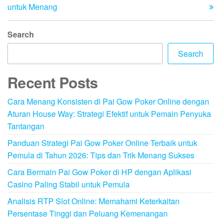
untuk Menang
Search
Search
Recent Posts
Cara Menang Konsisten di Pai Gow Poker Online dengan
Aturan House Way: Strategi Efektif untuk Pemain Penyuka
Tantangan
Panduan Strategi Pai Gow Poker Online Terbaik untuk
Pemula di Tahun 2026: Tips dan Trik Menang Sukses
Cara Bermain Pai Gow Poker di HP dengan Aplikasi
Casino Paling Stabil untuk Pemula
Analisis RTP Slot Online: Memahami Keterkaitan
Persentase Tinggi dan Peluang Kemenangan