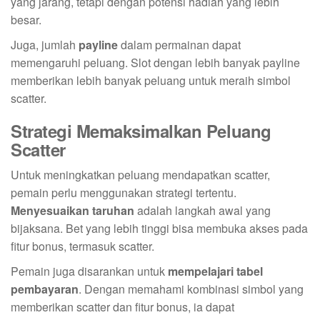
yang jarang, tetapi dengan potensi hadiah yang lebih
besar.
Juga, jumlah
payline
dalam permainan dapat
memengaruhi peluang. Slot dengan lebih banyak payline
memberikan lebih banyak peluang untuk meraih simbol
scatter.
Strategi Memaksimalkan Peluang
Scatter
Untuk meningkatkan peluang mendapatkan scatter,
pemain perlu menggunakan strategi tertentu.
Menyesuaikan taruhan
adalah langkah awal yang
bijaksana. Bet yang lebih tinggi bisa membuka akses pada
fitur bonus, termasuk scatter.
Pemain juga disarankan untuk
mempelajari tabel
pembayaran
. Dengan memahami kombinasi simbol yang
memberikan scatter dan fitur bonus, ia dapat