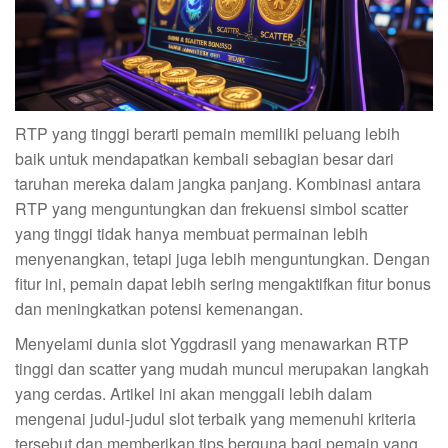
RTP yang tinggi berarti pemain memiliki peluang lebih
baik untuk mendapatkan kembali sebagian besar dari
taruhan mereka dalam jangka panjang. Kombinasi antara
RTP yang menguntungkan dan frekuensi simbol scatter
yang tinggi tidak hanya membuat permainan lebih
menyenangkan, tetapi juga lebih menguntungkan. Dengan
fitur ini, pemain dapat lebih sering mengaktifkan fitur bonus
dan meningkatkan potensi kemenangan.
Menyelami dunia slot Yggdrasil yang menawarkan RTP
tinggi dan scatter yang mudah muncul merupakan langkah
yang cerdas. Artikel ini akan menggali lebih dalam
mengenai judul-judul slot terbaik yang memenuhi kriteria
tersebut dan memberikan tips berguna bagi pemain yang