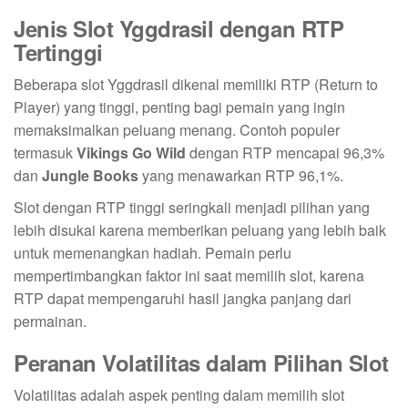
Jenis Slot Yggdrasil dengan RTP
Tertinggi
Beberapa slot Yggdrasil dikenal memiliki RTP (Return to
Player) yang tinggi, penting bagi pemain yang ingin
memaksimalkan peluang menang. Contoh populer
termasuk
Vikings Go Wild
dengan RTP mencapai 96,3%
dan
Jungle Books
yang menawarkan RTP 96,1%.
Slot dengan RTP tinggi seringkali menjadi pilihan yang
lebih disukai karena memberikan peluang yang lebih baik
untuk memenangkan hadiah. Pemain perlu
mempertimbangkan faktor ini saat memilih slot, karena
RTP dapat mempengaruhi hasil jangka panjang dari
permainan.
Peranan Volatilitas dalam Pilihan Slot
Volatilitas adalah aspek penting dalam memilih slot