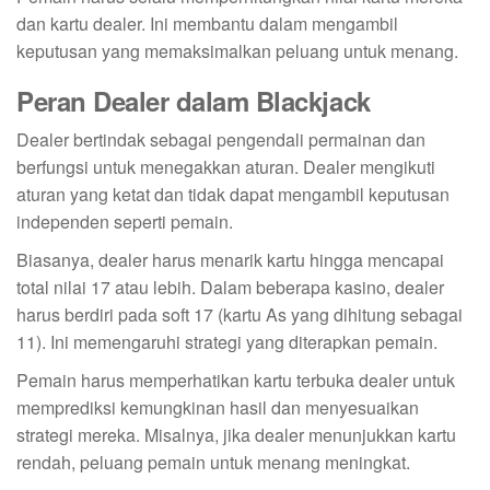
dan kartu dealer. Ini membantu dalam mengambil
keputusan yang memaksimalkan peluang untuk menang.
Peran Dealer dalam Blackjack
Dealer bertindak sebagai pengendali permainan dan
berfungsi untuk menegakkan aturan. Dealer mengikuti
aturan yang ketat dan tidak dapat mengambil keputusan
independen seperti pemain.
Biasanya, dealer harus menarik kartu hingga mencapai
total nilai 17 atau lebih. Dalam beberapa kasino, dealer
harus berdiri pada soft 17 (kartu As yang dihitung sebagai
11). Ini memengaruhi strategi yang diterapkan pemain.
Pemain harus memperhatikan kartu terbuka dealer untuk
memprediksi kemungkinan hasil dan menyesuaikan
strategi mereka. Misalnya, jika dealer menunjukkan kartu
rendah, peluang pemain untuk menang meningkat.