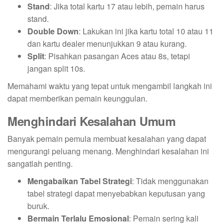
Stand
: Jika total kartu 17 atau lebih, pemain harus
stand.
Double Down
: Lakukan ini jika kartu total 10 atau 11
dan kartu dealer menunjukkan 9 atau kurang.
Split
: Pisahkan pasangan Aces atau 8s, tetapi
jangan split 10s.
Memahami waktu yang tepat untuk mengambil langkah ini
dapat memberikan pemain keunggulan.
Menghindari Kesalahan Umum
Banyak pemain pemula membuat kesalahan yang dapat
mengurangi peluang menang. Menghindari kesalahan ini
sangatlah penting.
Mengabaikan Tabel Strategi
: Tidak menggunakan
tabel strategi dapat menyebabkan keputusan yang
buruk.
Bermain Terlalu Emosional
: Pemain sering kali