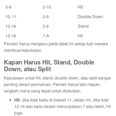
5-8
2-10
Hit
10, 11
2-9
Double Down
12-16
2-6
Stand
12-16
7-A
Hit
Pemain harus mengacu pada tabel ini setiap kali mereka
membuat keputusan.
Kapan Harus Hit, Stand, Double
Down, atau Split
Keputusan untuk hit, stand, double down, atau split sangat
penting dalam permainan. Pemain harus tahu kapan
langkah mana yang tepat untuk dilakukan.
Hit
: Jika total kartu di bawah 11, selalu hit. Jika total
12-16 dan kartu dealer menunjukkan 7 atau lebih, hit
juga.