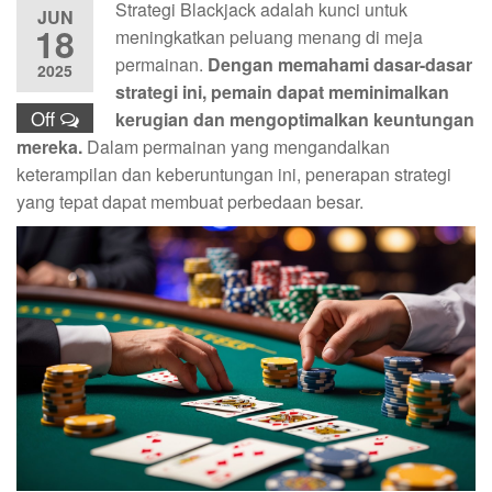
Strategi Blackjack adalah kunci untuk
JUN
18
meningkatkan peluang menang di meja
permainan.
Dengan memahami dasar-dasar
2025
strategi ini, pemain dapat meminimalkan
Off
kerugian dan mengoptimalkan keuntungan
mereka.
Dalam permainan yang mengandalkan
keterampilan dan keberuntungan ini, penerapan strategi
yang tepat dapat membuat perbedaan besar.