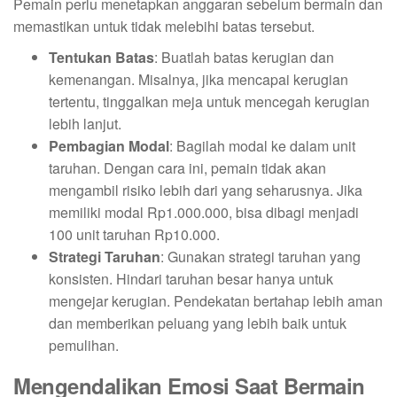
Pemain perlu menetapkan anggaran sebelum bermain dan
memastikan untuk tidak melebihi batas tersebut.
Tentukan Batas
: Buatlah batas kerugian dan
kemenangan. Misalnya, jika mencapai kerugian
tertentu, tinggalkan meja untuk mencegah kerugian
lebih lanjut.
Pembagian Modal
: Bagilah modal ke dalam unit
taruhan. Dengan cara ini, pemain tidak akan
mengambil risiko lebih dari yang seharusnya. Jika
memiliki modal Rp1.000.000, bisa dibagi menjadi
100 unit taruhan Rp10.000.
Strategi Taruhan
: Gunakan strategi taruhan yang
konsisten. Hindari taruhan besar hanya untuk
mengejar kerugian. Pendekatan bertahap lebih aman
dan memberikan peluang yang lebih baik untuk
pemulihan.
Mengendalikan Emosi Saat Bermain