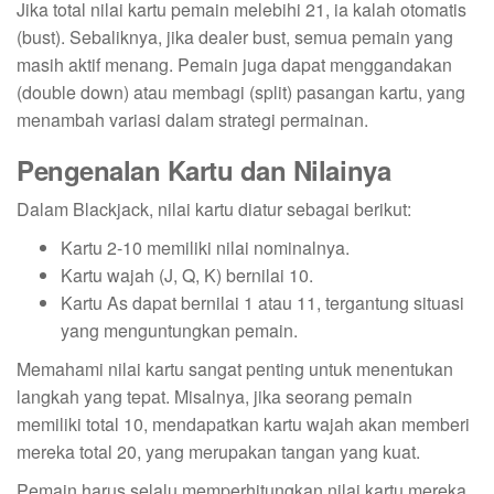
Jika total nilai kartu pemain melebihi 21, ia kalah otomatis
(bust). Sebaliknya, jika dealer bust, semua pemain yang
masih aktif menang. Pemain juga dapat menggandakan
(double down) atau membagi (split) pasangan kartu, yang
menambah variasi dalam strategi permainan.
Pengenalan Kartu dan Nilainya
Dalam Blackjack, nilai kartu diatur sebagai berikut:
Kartu 2-10 memiliki nilai nominalnya.
Kartu wajah (J, Q, K) bernilai 10.
Kartu As dapat bernilai 1 atau 11, tergantung situasi
yang menguntungkan pemain.
Memahami nilai kartu sangat penting untuk menentukan
langkah yang tepat. Misalnya, jika seorang pemain
memiliki total 10, mendapatkan kartu wajah akan memberi
mereka total 20, yang merupakan tangan yang kuat.
Pemain harus selalu memperhitungkan nilai kartu mereka