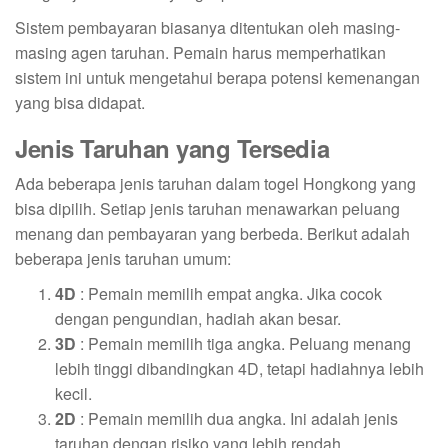
Sistem pembayaran biasanya ditentukan oleh masing-
masing agen taruhan. Pemain harus memperhatikan
sistem ini untuk mengetahui berapa potensi kemenangan
yang bisa didapat.
Jenis Taruhan yang Tersedia
Ada beberapa jenis taruhan dalam togel Hongkong yang
bisa dipilih. Setiap jenis taruhan menawarkan peluang
menang dan pembayaran yang berbeda. Berikut adalah
beberapa jenis taruhan umum:
4D
: Pemain memilih empat angka. Jika cocok
dengan pengundian, hadiah akan besar.
3D
: Pemain memilih tiga angka. Peluang menang
lebih tinggi dibandingkan 4D, tetapi hadiahnya lebih
kecil.
2D
: Pemain memilih dua angka. Ini adalah jenis
taruhan dengan risiko yang lebih rendah.