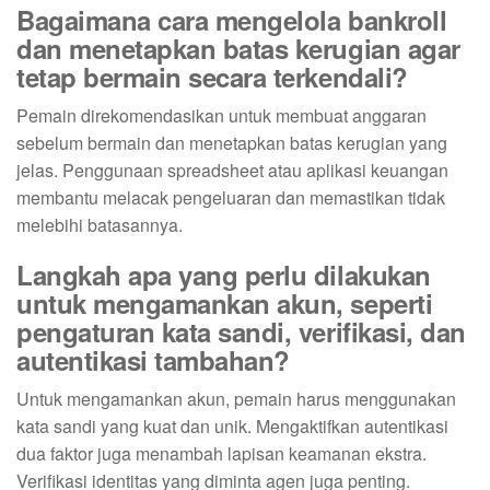
Bagaimana cara mengelola bankroll
dan menetapkan batas kerugian agar
tetap bermain secara terkendali?
Pemain direkomendasikan untuk membuat anggaran
sebelum bermain dan menetapkan batas kerugian yang
jelas. Penggunaan spreadsheet atau aplikasi keuangan
membantu melacak pengeluaran dan memastikan tidak
melebihi batasannya.
Langkah apa yang perlu dilakukan
untuk mengamankan akun, seperti
pengaturan kata sandi, verifikasi, dan
autentikasi tambahan?
Untuk mengamankan akun, pemain harus menggunakan
kata sandi yang kuat dan unik. Mengaktifkan autentikasi
dua faktor juga menambah lapisan keamanan ekstra.
Verifikasi identitas yang diminta agen juga penting.