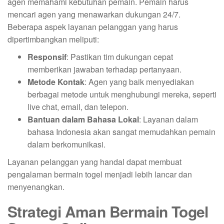
agen memahami kebutuhan pemain. Pemain harus
mencari agen yang menawarkan dukungan 24/7.
Beberapa aspek layanan pelanggan yang harus
dipertimbangkan meliputi:
Responsif
: Pastikan tim dukungan cepat
memberikan jawaban terhadap pertanyaan.
Metode Kontak
: Agen yang baik menyediakan
berbagai metode untuk menghubungi mereka, seperti
live chat, email, dan telepon.
Bantuan dalam Bahasa Lokal
: Layanan dalam
bahasa Indonesia akan sangat memudahkan pemain
dalam berkomunikasi.
Layanan pelanggan yang handal dapat membuat
pengalaman bermain togel menjadi lebih lancar dan
menyenangkan.
Strategi Aman Bermain Togel