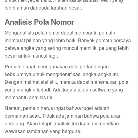
lebih aman daripada taruhan besar.
Analisis Pola Nomor
Menganalisis pola nomor dapat membantu pemain
membuat pilihan yang lebih baik. Banyak pemain percaya
bahwa angka yang sering muncul memiliki peluang lebih
besar untuk muncul lagi.
Pemain dapat menggunakan data pertandingan
sebelumnya untuk mengidentifikasi angka-angka ini.
Dengan melihat statistik, mereka dapat menemukan pola
yang mungkin terjadi. Ada juga alat dan software yang
membantu analisis ini.
Namun, pemain harus ingat bahwa togel adalah
permainan acak. Tidak ada jaminan bahwa pola akan
berulang. Akan tetapi, analisis ini dapat memberikan
wawasan tambahan yang berguna.