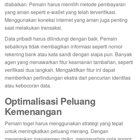
diabaikan. Pemain harus memilih metode pembayaran
yang aman seperti e-wallet yang telah terverifikasi.
Menggunakan koneksi internet yang aman juga penting
saat melakukan transaksi.
Data pribadi harus dilindungi dengan baik. Pemain
sebaiknya tidak membagikan informasi seperti nomor
rekening bank atau kata sandi dengan siapa pun. Banyak
agen yang menawarkan fitur keamanan tambahan, seperti
verifikasi dua langkah. Mengaktifkan fitur ini dapat
memberikan perlindungan ekstra dari pencurian identitas
atau kebocoran data.
Optimalisasi Peluang
Kemenangan
Pemain togel harus menggunakan strategi yang tepat
untuk meningkatkan peluang menang. Dengan
menerapkan manajemen risiko, menganalisis pola nomor,