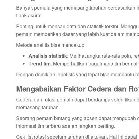
Banyak pemula yang memasang taruhan berdasarkan insti
tidak akurat.
Penting untuk mencari data dan statistik terkini. Menggu
pemain memberikan dasar yang lebih kuat dalam memb
Metode analitis bisa mencakup:
Analisis statistik
: Melihat angka rata-rata poin, r
Trend tim
: Memperhatikan bagaimana tim bermain
Dengan demikian, analisis yang tepat bisa membantu m
Mengabaikan Faktor Cedera dan Ro
Cedera dan rotasi pemain dapat berdampak signifikan p
memasang taruhan.
Seorang pemain bintang yang absen dapat mengubah di
informasi tim terbaru adalah langkah penting.
Cek list rotasi sebelum taruhan dilakukan. Hal ini dapat 