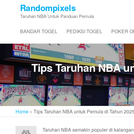
Skip
Randompixels
to
Taruhan NBA Untuk Panduan Pemula
the
content
BANDAR TOGEL
PEDIKSI TOGEL
POKER O
Tips Taruhan NBA un
Home
»
Tips Taruhan NBA untuk Pemula di Tahun 2025: 
Taruhan NBA semakin populer di kalangan 
JUL