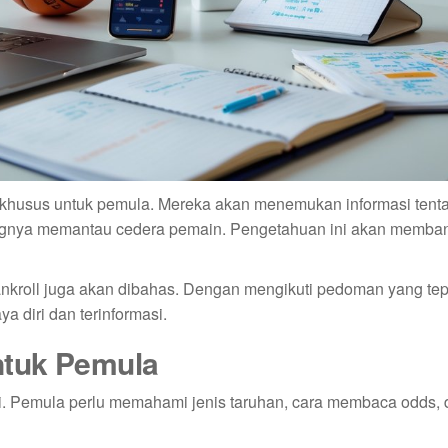
ang khusus untuk pemula. Mereka akan menemukan informasi tent
ntingnya memantau cedera pemain. Pengetahuan ini akan memba
bankroll juga akan dibahas. Dengan mengikuti pedoman yang te
 diri dan terinformasi.
ntuk Pemula
. Pemula perlu memahami jenis taruhan, cara membaca odds, d