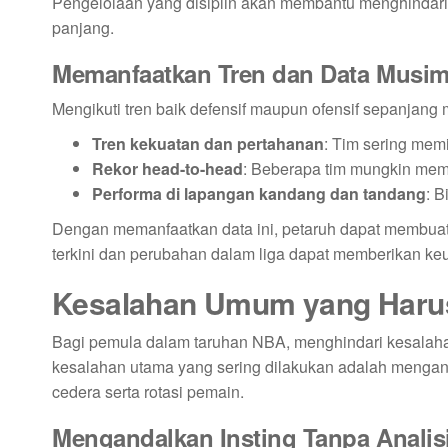
Pengelolaan yang disiplin akan membantu menghindari
panjang.
Memanfaatkan Tren dan Data Musi
Mengikuti tren baik defensif maupun ofensif sepanjang
Tren kekuatan dan pertahanan
: Tim sering memi
Rekor head-to-head
: Beberapa tim mungkin memi
Performa di lapangan kandang dan tandang
: B
Dengan memanfaatkan data ini, petaruh dapat membuat ta
terkini dan perubahan dalam liga dapat memberikan k
Kesalahan Umum yang Harus
Bagi pemula dalam taruhan NBA, menghindari kesalaha
kesalahan utama yang sering dilakukan adalah mengan
cedera serta rotasi pemain.
Mengandalkan Insting Tanpa Analis