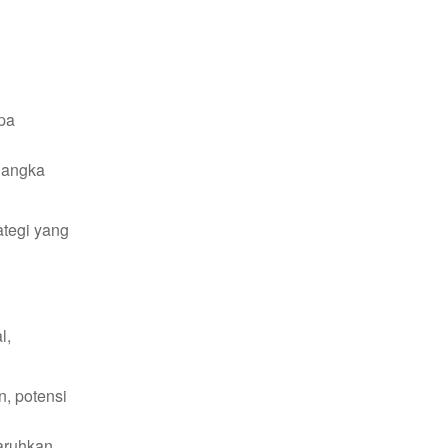
npa
a angka
ategi yang
l,
n, potensi
aruhkan,