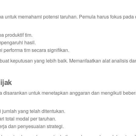
ama untuk memahami potensi taruhan. Pemula harus fokus pada 
 produktif tim.
empengaruhi hasil.
i performa tim secara signifikan.
buat keputusan yang lebih baik. Memanfaatkan alat analisis d
ijak
a disarankan untuk menetapkan anggaran dan mengikuti bebe
 jumlah yang telah ditentukan.
ari total modal per taruhan.
rja dan penyesuaian strategi.