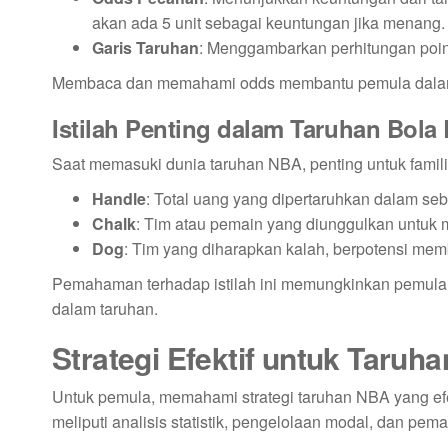
akan ada 5 unit sebagai keuntungan jika menang.
Garis Taruhan
: Menggambarkan perhitungan poin 
Membaca dan memahami odds membantu pemula dalam me
Istilah Penting dalam Taruhan Bola
Saat memasuki dunia taruhan NBA, penting untuk familia
Handle
: Total uang yang dipertaruhkan dalam se
Chalk
: Tim atau pemain yang diunggulkan untuk
Dog
: Tim yang diharapkan kalah, berpotensi mem
Pemahaman terhadap istilah ini memungkinkan pemula 
dalam taruhan.
Strategi Efektif untuk Taruh
Untuk pemula, memahami strategi taruhan NBA yang efe
meliputi analisis statistik, pengelolaan modal, dan pem