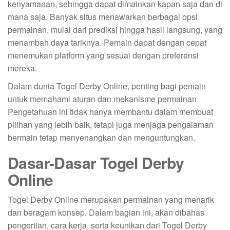
kenyamanan, sehingga dapat dimainkan kapan saja dan di
mana saja. Banyak situs menawarkan berbagai opsi
permainan, mulai dari prediksi hingga hasil langsung, yang
menambah daya tariknya. Pemain dapat dengan cepat
menemukan platform yang sesuai dengan preferensi
mereka.
Dalam dunia Togel Derby Online, penting bagi pemain
untuk memahami aturan dan mekanisme permainan.
Pengetahuan ini tidak hanya membantu dalam membuat
pilihan yang lebih baik, tetapi juga menjaga pengalaman
bermain tetap menyenangkan dan menguntungkan.
Dasar-Dasar Togel Derby
Online
Togel Derby Online merupakan permainan yang menarik
dan beragam konsep. Dalam bagian ini, akan dibahas
pengertian, cara kerja, serta keunikan dari Togel Derby