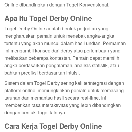
Online dibandingkan dengan Togel Konvensional.
Apa Itu Togel Derby Online
Togel Derby Online adalah bentuk perjudian yang
mengharuskan pemain untuk menebak angka-angka
tertentu yang akan muncul dalam hasil undian. Permainan
ini mengambil konsep dari derby atau perlombaan yang
melibatkan beberapa kontestan. Pemain dapat memilih
angka berdasarkan pengalaman, analisis statistik, atau
bahkan prediksi berdasarkan intuisi.
Sistem dalam Togel Derby sering kali terintegrasi dengan
platform online, memungkinkan pemain untuk memasang
taruhan dan memantau hasil secara real-time. Ini
memberikan rasa interaktivitas yang lebih dibandingkan
dengan bentuk Togel lainnya.
Cara Kerja Togel Derby Online