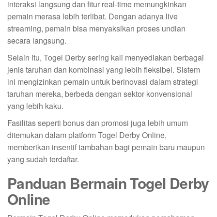
interaksi langsung dan fitur real-time memungkinkan
pemain merasa lebih terlibat. Dengan adanya live
streaming, pemain bisa menyaksikan proses undian
secara langsung.
Selain itu, Togel Derby sering kali menyediakan berbagai
jenis taruhan dan kombinasi yang lebih fleksibel. Sistem
ini mengizinkan pemain untuk berinovasi dalam strategi
taruhan mereka, berbeda dengan sektor konvensional
yang lebih kaku.
Fasilitas seperti bonus dan promosi juga lebih umum
ditemukan dalam platform Togel Derby Online,
memberikan insentif tambahan bagi pemain baru maupun
yang sudah terdaftar.
Panduan Bermain Togel Derby
Online