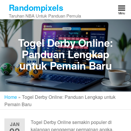
Skip
Randompixels
to
Menu
Taruhan NBA Untuk Panduan Pemula
the
content
Togel Derby Online:
Panduan Lengkap
untuk Pemain Baru
Home
»
Togel Derby Online: Panduan Lengkap untuk
Pemain Baru
Togel Derby Online semakin populer di
JAN
kalangan penggemar permainan angka.