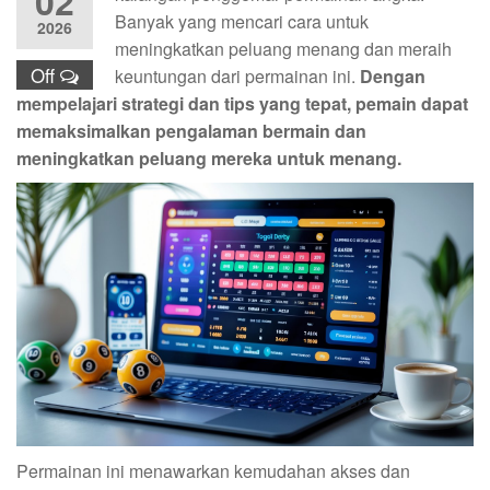
02
Banyak yang mencari cara untuk
2026
meningkatkan peluang menang dan meraih
Off
keuntungan dari permainan ini.
Dengan
mempelajari strategi dan tips yang tepat, pemain dapat
memaksimalkan pengalaman bermain dan
meningkatkan peluang mereka untuk menang.
Permainan ini menawarkan kemudahan akses dan