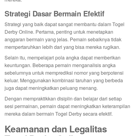
Strategi Dasar Bermain Efektif
Strategi yang baik dapat sangat membantu dalam Togel
Derby Online. Pertama, penting untuk menetapkan
anggaran bermain yang jelas. Pemain sebaiknya tidak
mempertaruhkan lebih dari yang bisa mereka rugikan.
Selain itu, mempelajari pola angka dapat memberikan
keuntungan. Beberapa pemain menganalisis angka
sebelumnya untuk memprediksi nomor yang berpotensi
keluar. Menggunakan kombinasi taruhan yang berbeda
juga dapat meningkatkan peluang menang.
Dengan mempraktikkan disiplin dan belajar dari setiap
sesi permainan, pemain dapat meningkatkan keterampilan
mereka dalam bermain Togel Derby secara efektif.
Keamanan dan Legalitas