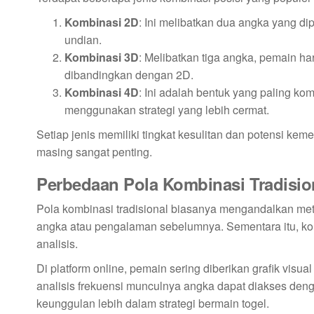
Kombinasi 2D
: Ini melibatkan dua angka yang di
undian.
Kombinasi 3D
: Melibatkan tiga angka, pemain h
dibandingkan dengan 2D.
Kombinasi 4D
: Ini adalah bentuk yang paling k
menggunakan strategi yang lebih cermat.
Setiap jenis memiliki tingkat kesulitan dan potensi
masing sangat penting.
Perbedaan Pola Kombinasi Tradisio
Pola kombinasi tradisional biasanya mengandalkan me
angka atau pengalaman sebelumnya. Sementara itu, komb
analisis.
Di platform online, pemain sering diberikan grafik vi
analisis frekuensi munculnya angka dapat diakses den
keunggulan lebih dalam strategi bermain togel.