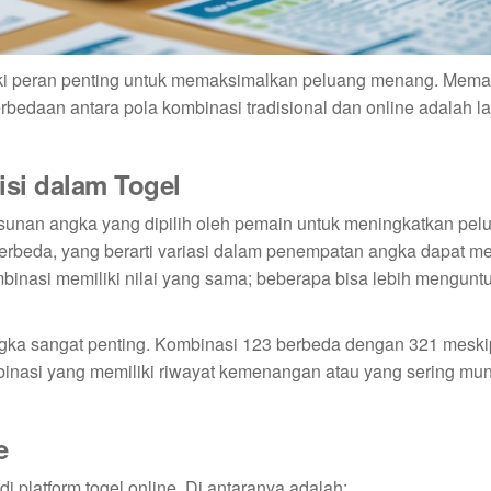
iliki peran penting untuk memaksimalkan peluang menang. Mem
perbedaan antara pola kombinasi tradisional dan online adalah 
isi dalam Togel
sunan angka yang dipilih oleh pemain untuk meningkatkan pel
berbeda, yang berarti variasi dalam penempatan angka dapat 
inasi memiliki nilai yang sama; beberapa bisa lebih mengunt
ngka sangat penting. Kombinasi 123 berbeda dengan 321 meskip
binasi yang memiliki riwayat kemenangan atau yang sering mu
e
i platform togel online. Di antaranya adalah: