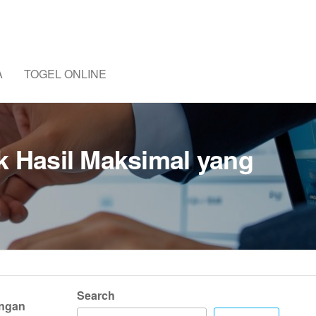
A
TOGEL ONLINE
k Hasil Maksimal yang
Search
ngan