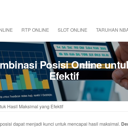
NLINE
RTP ONLINE
SLOT ONLINE
TARUHAN NB
ombinasi Posisi Online untu
Efektif
tuk Hasil Maksimal yang Efektif
 posisi dapat menjadi kunci untuk mencapai hasil maksimal.
De