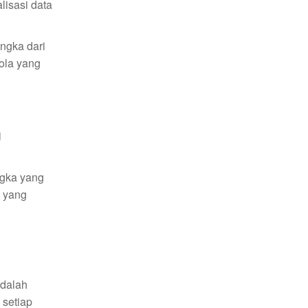
lisasi data
ngka dari
ola yang
i
ngka yang
l yang
adalah
 setiap