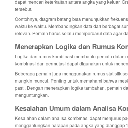
dapat mencari keterkaitan antara angka yang keluar. Gr
tersebut.
Contohnya, diagram batang bisa menunjukkan frekuens
waktu ke waktu. Membandingkan data dari berbagai sumb
relevan. Pemain harus selalu memperbarui data agar da
Menerapkan Logika dan Rumus Ko
Logika dan rumus kombinasi membantu pemain dalam mer
kombinasi dan permutasi dapat digunakan untuk mene
Beberapa pemain juga menggunakan rumus statistik sed
mungkin muncul. Penting untuk memahami bahwa meskip
pasti. Dengan menerapkan logika tambahan, pemain da
menguntungkan.
Kesalahan Umum dalam Analisa Ko
Kesalahan dalam analisa kombinasi dapat menjurus pa
menggantungkan harapan pada angka yang dianggap “ber