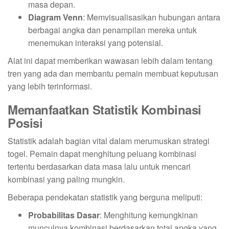
masa depan.
Diagram Venn
: Memvisualisasikan hubungan antara
berbagai angka dan penampilan mereka untuk
menemukan interaksi yang potensial.
Alat ini dapat memberikan wawasan lebih dalam tentang
tren yang ada dan membantu pemain membuat keputusan
yang lebih terinformasi.
Memanfaatkan Statistik Kombinasi
Posisi
Statistik adalah bagian vital dalam merumuskan strategi
togel. Pemain dapat menghitung peluang kombinasi
tertentu berdasarkan data masa lalu untuk mencari
kombinasi yang paling mungkin.
Beberapa pendekatan statistik yang berguna meliputi:
Probabilitas Dasar
: Menghitung kemungkinan
munculnya kombinasi berdasarkan total angka yang