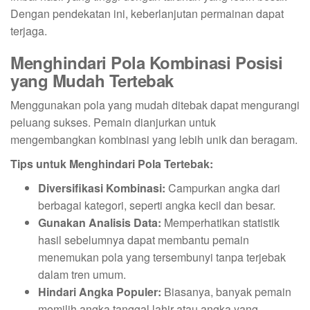
Dengan pendekatan ini, keberlanjutan permainan dapat
terjaga.
Menghindari Pola Kombinasi Posisi
yang Mudah Tertebak
Menggunakan pola yang mudah ditebak dapat mengurangi
peluang sukses. Pemain dianjurkan untuk
mengembangkan kombinasi yang lebih unik dan beragam.
Tips untuk Menghindari Pola Tertebak:
Diversifikasi Kombinasi:
Campurkan angka dari
berbagai kategori, seperti angka kecil dan besar.
Gunakan Analisis Data:
Memperhatikan statistik
hasil sebelumnya dapat membantu pemain
menemukan pola yang tersembunyi tanpa terjebak
dalam tren umum.
Hindari Angka Populer:
Biasanya, banyak pemain
memilih angka tanggal lahir atau angka yang