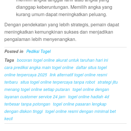
dianggap keberuntungan. Memilih angka yang
kurang umum dapat meningkatkan peluang.
Dengan pendekatan yang lebih strategis, pemain dapat
meningkatkan kemungkinan sukses dan menjadikan
pengalaman lebih menyenangkan.
Posted in
Pediksi Togel
Tags
bocoran togel online akurat untuk taruhan hari ini
cara prediksi angka main togel online
daftar situs togel
online terpercaya 2025
link alternatif togel online resmi
terbaru
situs togel online terpercaya tanpa robot
strategi jitu
menang togel online setiap putaran
togel online dengan
layanan customer service 24 jam
togel online hadiah 4d
terbesar tanpa potongan
togel online pasaran lengkap
dengan diskon tinggi
togel online resmi dengan minimal bet
kecil