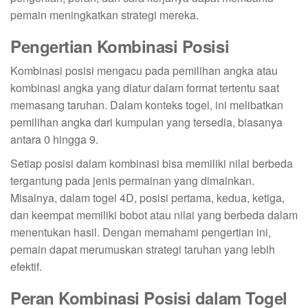
pemain meningkatkan strategi mereka.
Pengertian Kombinasi Posisi
Kombinasi posisi mengacu pada pemilihan angka atau
kombinasi angka yang diatur dalam format tertentu saat
memasang taruhan. Dalam konteks togel, ini melibatkan
pemilihan angka dari kumpulan yang tersedia, biasanya
antara 0 hingga 9.
Setiap posisi dalam kombinasi bisa memiliki nilai berbeda
tergantung pada jenis permainan yang dimainkan.
Misalnya, dalam togel 4D, posisi pertama, kedua, ketiga,
dan keempat memiliki bobot atau nilai yang berbeda dalam
menentukan hasil. Dengan memahami pengertian ini,
pemain dapat merumuskan strategi taruhan yang lebih
efektif.
Peran Kombinasi Posisi dalam Togel