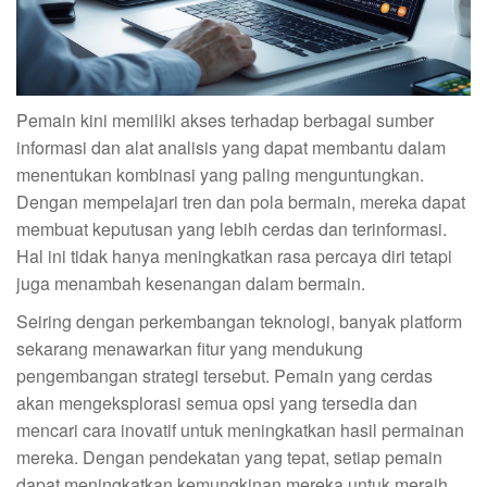
Pemain kini memiliki akses terhadap berbagai sumber
informasi dan alat analisis yang dapat membantu dalam
menentukan kombinasi yang paling menguntungkan.
Dengan mempelajari tren dan pola bermain, mereka dapat
membuat keputusan yang lebih cerdas dan terinformasi.
Hal ini tidak hanya meningkatkan rasa percaya diri tetapi
juga menambah kesenangan dalam bermain.
Seiring dengan perkembangan teknologi, banyak platform
sekarang menawarkan fitur yang mendukung
pengembangan strategi tersebut. Pemain yang cerdas
akan mengeksplorasi semua opsi yang tersedia dan
mencari cara inovatif untuk meningkatkan hasil permainan
mereka. Dengan pendekatan yang tepat, setiap pemain
dapat meningkatkan kemungkinan mereka untuk meraih