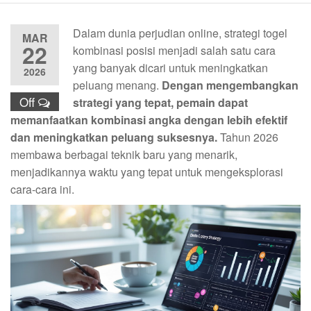
Dalam dunia perjudian online, strategi togel
MAR
22
kombinasi posisi menjadi salah satu cara
yang banyak dicari untuk meningkatkan
2026
peluang menang.
Dengan mengembangkan
Off
strategi yang tepat, pemain dapat
memanfaatkan kombinasi angka dengan lebih efektif
dan meningkatkan peluang suksesnya.
Tahun 2026
membawa berbagai teknik baru yang menarik,
menjadikannya waktu yang tepat untuk mengeksplorasi
cara-cara ini.