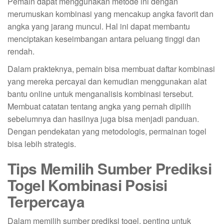
Pemain dapat menggunakan metode ini dengan
merumuskan kombinasi yang mencakup angka favorit dan
angka yang jarang muncul. Hal ini dapat membantu
menciptakan keseimbangan antara peluang tinggi dan
rendah.
Dalam prakteknya, pemain bisa membuat daftar kombinasi
yang mereka percayai dan kemudian menggunakan alat
bantu online untuk menganalisis kombinasi tersebut.
Membuat catatan tentang angka yang pernah dipilih
sebelumnya dan hasilnya juga bisa menjadi panduan.
Dengan pendekatan yang metodologis, permainan togel
bisa lebih strategis.
Tips Memilih Sumber Prediksi
Togel Kombinasi Posisi
Terpercaya
Dalam memilih sumber prediksi togel, penting untuk