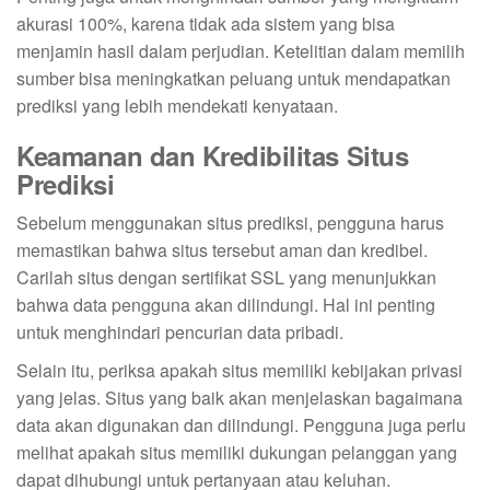
akurasi 100%, karena tidak ada sistem yang bisa
menjamin hasil dalam perjudian. Ketelitian dalam memilih
sumber bisa meningkatkan peluang untuk mendapatkan
prediksi yang lebih mendekati kenyataan.
Keamanan dan Kredibilitas Situs
Prediksi
Sebelum menggunakan situs prediksi, pengguna harus
memastikan bahwa situs tersebut aman dan kredibel.
Carilah situs dengan sertifikat SSL yang menunjukkan
bahwa data pengguna akan dilindungi. Hal ini penting
untuk menghindari pencurian data pribadi.
Selain itu, periksa apakah situs memiliki kebijakan privasi
yang jelas. Situs yang baik akan menjelaskan bagaimana
data akan digunakan dan dilindungi. Pengguna juga perlu
melihat apakah situs memiliki dukungan pelanggan yang
dapat dihubungi untuk pertanyaan atau keluhan.