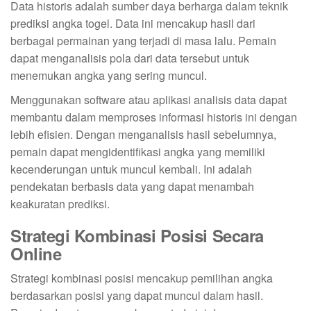
Data historis adalah sumber daya berharga dalam teknik
prediksi angka togel. Data ini mencakup hasil dari
berbagai permainan yang terjadi di masa lalu. Pemain
dapat menganalisis pola dari data tersebut untuk
menemukan angka yang sering muncul.
Menggunakan software atau aplikasi analisis data dapat
membantu dalam memproses informasi historis ini dengan
lebih efisien. Dengan menganalisis hasil sebelumnya,
pemain dapat mengidentifikasi angka yang memiliki
kecenderungan untuk muncul kembali. Ini adalah
pendekatan berbasis data yang dapat menambah
keakuratan prediksi.
Strategi Kombinasi Posisi Secara
Online
Strategi kombinasi posisi mencakup pemilihan angka
berdasarkan posisi yang dapat muncul dalam hasil.