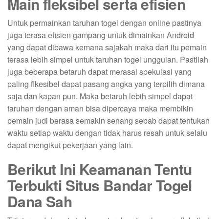
Main fleksibel serta efisien
Untuk permainkan taruhan togel dengan online pastinya
juga terasa efisien gampang untuk dimainkan Android
yang dapat dibawa kemana sajakah maka dari itu pemain
terasa lebih simpel untuk taruhan togel unggulan. Pastilah
juga beberapa betaruh dapat merasai spekulasi yang
paling flkesibel dapat pasang angka yang terpilih dimana
saja dan kapan pun. Maka betaruh lebih simpel dapat
taruhan dengan aman bisa dipercaya maka membikin
pemain judi berasa semakin senang sebab dapat tentukan
waktu setiap waktu dengan tidak harus resah untuk selalu
dapat mengikut pekerjaan yang lain.
Berikut Ini Keamanan Tentu
Terbukti Situs Bandar Togel
Dana Sah