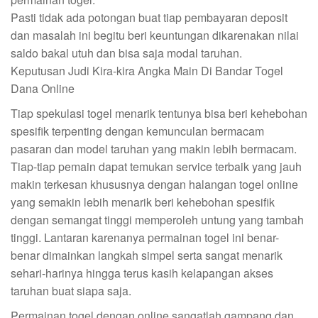
Pasti tidak ada potongan buat tiap pembayaran deposit
dan masalah ini begitu beri keuntungan dikarenakan nilai
saldo bakal utuh dan bisa saja modal taruhan.
Keputusan Judi Kira-kira Angka Main Di Bandar Togel
Dana Online
Tiap spekulasi togel menarik tentunya bisa beri kehebohan
spesifik terpenting dengan kemunculan bermacam
pasaran dan model taruhan yang makin lebih bermacam.
Tiap-tiap pemain dapat temukan service terbaik yang jauh
makin terkesan khususnya dengan halangan togel online
yang semakin lebih menarik beri kehebohan spesifik
dengan semangat tinggi memperoleh untung yang tambah
tinggi. Lantaran karenanya permainan togel ini benar-
benar dimainkan langkah simpel serta sangat menarik
sehari-harinya hingga terus kasih kelapangan akses
taruhan buat siapa saja.
Permainan togel dengan online sangatlah gampang dan