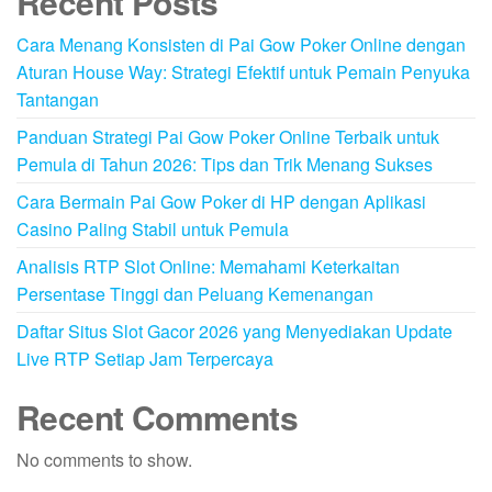
Recent Posts
Cara Menang Konsisten di Pai Gow Poker Online dengan
Aturan House Way: Strategi Efektif untuk Pemain Penyuka
Tantangan
Panduan Strategi Pai Gow Poker Online Terbaik untuk
Pemula di Tahun 2026: Tips dan Trik Menang Sukses
Cara Bermain Pai Gow Poker di HP dengan Aplikasi
Casino Paling Stabil untuk Pemula
Analisis RTP Slot Online: Memahami Keterkaitan
Persentase Tinggi dan Peluang Kemenangan
Daftar Situs Slot Gacor 2026 yang Menyediakan Update
Live RTP Setiap Jam Terpercaya
Recent Comments
No comments to show.