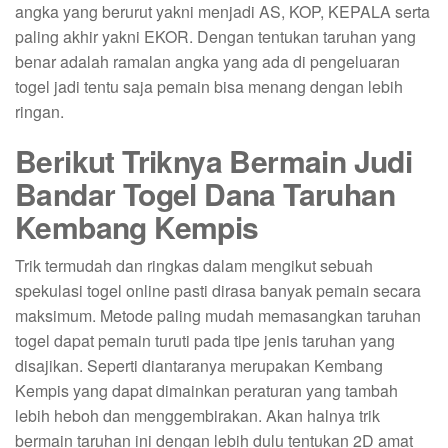
angka yang berurut yakni menjadi AS, KOP, KEPALA serta
paling akhir yakni EKOR. Dengan tentukan taruhan yang
benar adalah ramalan angka yang ada di pengeluaran
togel jadi tentu saja pemain bisa menang dengan lebih
ringan.
Berikut Triknya Bermain Judi
Bandar Togel Dana Taruhan
Kembang Kempis
Trik termudah dan ringkas dalam mengikut sebuah
spekulasi togel online pasti dirasa banyak pemain secara
maksimum. Metode paling mudah memasangkan taruhan
togel dapat pemain turuti pada tipe jenis taruhan yang
disajikan. Seperti diantaranya merupakan Kembang
Kempis yang dapat dimainkan peraturan yang tambah
lebih heboh dan menggembirakan. Akan halnya trik
bermain taruhan ini dengan lebih dulu tentukan 2D amat