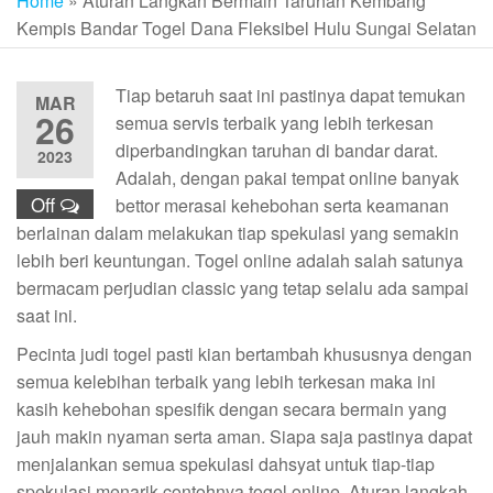
Home
»
Aturan Langkah Bermain Taruhan Kembang
Kempis Bandar Togel Dana Fleksibel Hulu Sungai Selatan
Tiap betaruh saat ini pastinya dapat temukan
MAR
26
semua servis terbaik yang lebih terkesan
diperbandingkan taruhan di bandar darat.
2023
Adalah, dengan pakai tempat online banyak
Off
bettor merasai kehebohan serta keamanan
berlainan dalam melakukan tiap spekulasi yang semakin
lebih beri keuntungan. Togel online adalah salah satunya
bermacam perjudian classic yang tetap selalu ada sampai
saat ini.
Pecinta judi togel pasti kian bertambah khususnya dengan
semua kelebihan terbaik yang lebih terkesan maka ini
kasih kehebohan spesifik dengan secara bermain yang
jauh makin nyaman serta aman. Siapa saja pastinya dapat
menjalankan semua spekulasi dahsyat untuk tiap-tiap
spekulasi menarik contohnya togel online. Aturan langkah