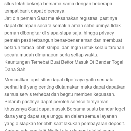
situs telah bekerja bersama-sama dengan beberapa
tempat bank dapat dipercaya.
Jati diri pemain Saat melaksanakan registrasi pastinya
dapat disimpan secara semakin aman sebelumnya tidak
pernah dibongkar di siapa-siapa saja, hingga privacy
pemain pasti terbangun benar-benar aman dan membuat
betaruh terasa lebih simpel dan ingin untuk selalu taruhan
secara mudah dimanapun serta setiap waktu.
Keuntungan Terhebat Buat Bettor Masuk Di Bandar Togel
Dana Sah
Memastikan opsi situs dapat dipercaya yaitu sesuatu
perihal inti yang penting diutamakan maka dapat dapatkan
semua servis terhebat dan begitu memberi kepuasan.
Betaruh pastinya dapat peroleh service ternyaman
khususnya Saat dapat masuk Bersama suatu bandar togel
dana yang dapat saja unggulan dalam semua layanan
yang disiapkan terlebih saat lakukan pembayaran deposit.
Karena ada servis E-Wallet atau dompet digital sama