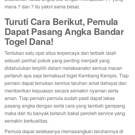
mana 7 dan 7 itu yakni sama besar.
Turuti Cara Berikut, Pemula
Dapat Pasang Angka Bandar
Togel Dana!
Tentukan satu opsi situs terpercaya dan terbaik ialah
sebuah perihal pokok yang penting menjadi yang
didahulukan terpilih dalam melaksanakn semua macan
pertaruh apa saja termaksud togel Kembang Kempis. Tiap
pemain dapat temukan service taruhan amat dahsyat dan
memberikan kepuasan secara semakin nyaman serta
aman. Tiap pemain pemula sudah pasti dapat lekas
pasang angka dengan serta cara yang tambah gampang
maka dari itu banyak betaruh bakal peroleh service yang
semakin berkualitas.
Pemula dapat selekasnya memasangkan taruhannya di