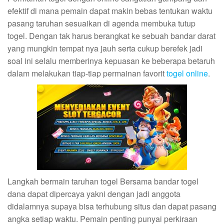
efektif di mana pemain dapat makin bebas tentukan waktu
pasang taruhan sesuaikan di agenda membuka tutup
togel. Dengan tak harus berangkat ke sebuah bandar darat
yang mungkin tempat nya jauh serta cukup berefek jadi
soal ini selalu memberinya kepuasan ke beberapa betaruh
dalam melakukan tiap-tiap permainan favorit
togel online
.
Langkah bermain taruhan togel Bersama bandar togel
dana dapat dipercaya yakni dengan jadi anggota
didalamnya supaya bisa terhubung situs dan dapat pasang
angka setiap waktu. Pemain penting punyai perkiraan