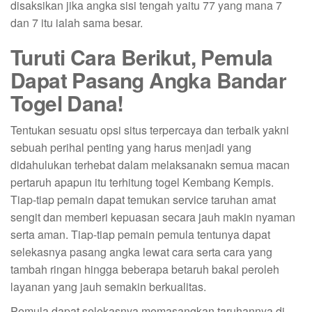
disaksikan jika angka sisi tengah yaitu 77 yang mana 7
dan 7 itu ialah sama besar.
Turuti Cara Berikut, Pemula
Dapat Pasang Angka Bandar
Togel Dana!
Tentukan sesuatu opsi situs terpercaya dan terbaik yakni
sebuah perihal penting yang harus menjadi yang
didahulukan terhebat dalam melaksanakn semua macan
pertaruh apapun itu terhitung togel Kembang Kempis.
Tiap-tiap pemain dapat temukan service taruhan amat
sengit dan memberi kepuasan secara jauh makin nyaman
serta aman. Tiap-tiap pemain pemula tentunya dapat
selekasnya pasang angka lewat cara serta cara yang
tambah ringan hingga beberapa betaruh bakal peroleh
layanan yang jauh semakin berkualitas.
Pemula dapat selekasnya memasangkan taruhannya di