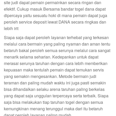
site judi dapat pemain permainkan secara ringan dan
efektif. Cukup masuk Bersama bandar togel dana dapat
dipercaya yaitu sesuatu hoki di mana pemain dapat juga
peroleh service deposit lewat DANA secara ringkas dan
lebih irit
Siapa saja dapat peroleh layanan terhebat yang terkesan
melalui cara bermain yang paling nyaman dan aman tentu
betaruh bakal peroleh semua serunya melalui cara sangat
menarik selama seharian. Kedepankan untuk dapat
merasai serunya taruhan dengan cara lebih memberikan
kepuasan maka tentulah pemain dapat temukan servis
yang semakin mengesankan. Metode bermain judi
teraman dan paling mudah waktu ini juga pasti semakin
bisa dihandalkan selaku arena taruhan paling berkelas
yang dapat saja unggulan terpercaya serta terbaik. Siapa
saja bisa melakukan tiap taruhan togel dengan semua
kemungkinan menang terunggul maka dari itu betaruh
dapat peroleh layanan paling mudah.