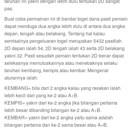
taruhan ini yakni dengan lebih dulu tentukan 2D sangat
pas.
Buat coba permainan ini di bandar togel dana pasti pemain
dapat menduga dua angka lebih dulu di antara dua angka
depan, tengah atau belakang. Tentang hal kalau
semisalnya pengeluaran togel merupakan 5432 pastilah
2D depan ialah 54, 2D tengah ialah 43 serta 2D belakang
yakni 32. Pasti sesudah pemain tentukan 2D benar dapat
selekasnya memutuskannya atau menebaknya selaku
taruhan kembang, kempis atau kembar. Mengenai
aturannya ialah:
KEMBANG= bila dari 2 angka kalau yang rasakan ialah
lebih kecil dari yang ke-2 atau A<B.
KEMPIS= yakni dari ke-2 angka jika bilangan pertama
lebih besar dibanding bilangan ke-2 atau A>B.
KEMBAR= yakni dari ke-2 angka yaitu sama adalah
bilangan pertama dan ke-2 sama besar atau A=B.