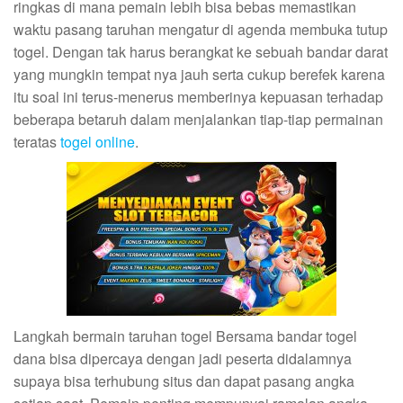
ringkas di mana pemain lebih bisa bebas memastikan
waktu pasang taruhan mengatur di agenda membuka tutup
togel. Dengan tak harus berangkat ke sebuah bandar darat
yang mungkin tempat nya jauh serta cukup berefek karena
itu soal ini terus-menerus memberinya kepuasan terhadap
beberapa betaruh dalam menjalankan tiap-tiap permainan
teratas
togel online
.
Langkah bermain taruhan togel Bersama bandar togel
dana bisa dipercaya dengan jadi peserta didalamnya
supaya bisa terhubung situs dan dapat pasang angka