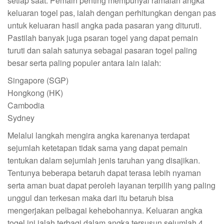
setiap saat. Pemain penting mempunyai ramalan angka
keluaran togel pas, ialah dengan perhitungkan dengan pas
untuk keluaran hasil angka pada pasaran yang dituruti.
Pastilah banyak juga psaran togel yang dapat pemain
turuti dan salah satunya sebagai pasaran togel paling
besar serta paling populer antara lain ialah:
Singapore (SGP)
Hongkong (HK)
Cambodia
Sydney
Melalui langkah mengira angka karenanya terdapat
sejumlah ketetapan tidak sama yang dapat pemain
tentukan dalam sejumlah jenis taruhan yang disajikan.
Tentunya beberapa betaruh dapat terasa lebih nyaman
serta aman buat dapat peroleh layanan terpilih yang paling
unggul dan terkesan maka dari itu betaruh bisa
mengerjakan pelbagai kehebohannya. Keluaran angka
togel ini ialah terbagi dalam angka tersusun sejumlah 4