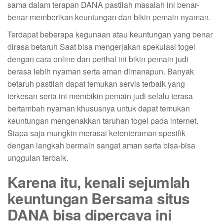
sama dalam terapan DANA pastilah masalah ini benar-
benar memberikan keuntungan dan bikin pemain nyaman.
Terdapat beberapa kegunaan atau keuntungan yang benar
dirasa betaruh Saat bisa mengerjakan spekulasi togel
dengan cara online dan perihal ini bikin pemain judi
berasa lebih nyaman serta aman dimanapun. Banyak
betaruh pastilah dapat temukan servis terbaik yang
terkesan serta ini membikin pemain judi selalu terasa
bertambah nyaman khususnya untuk dapat temukan
keuntungan mengenakkan taruhan togel pada internet.
Siapa saja mungkin merasai ketenteraman spesifik
dengan langkah bermain sangat aman serta bisa-bisa
unggulan terbaik.
Karena itu, kenali sejumlah
keuntungan Bersama situs
DANA bisa dipercaya ini