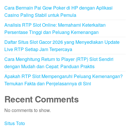
Cara Bermain Pai Gow Poker di HP dengan Aplikasi
Casino Paling Stabil untuk Pemula
Analisis RTP Slot Online: Memahami Keterkaitan
Persentase Tinggi dan Peluang Kemenangan
Daftar Situs Slot Gacor 2026 yang Menyediakan Update
Live RTP Setiap Jam Terpercaya
Cara Menghitung Return to Player (RTP) Slot Sendiri
dengan Mudah dan Cepat: Panduan Praktis
Apakah RTP Slot Mempengaruhi Peluang Kemenangan?
Temukan Fakta dan Penjelasannya di Sini
Recent Comments
No comments to show.
Situs Toto