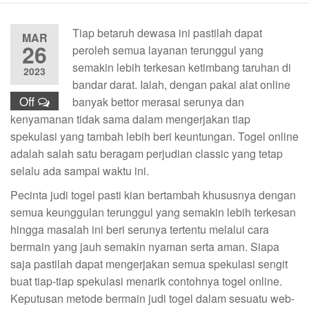
Tiap betaruh dewasa ini pastilah dapat
MAR
26
peroleh semua layanan terunggul yang
semakin lebih terkesan ketimbang taruhan di
2023
bandar darat. Ialah, dengan pakai alat online
Off
banyak bettor merasai serunya dan
kenyamanan tidak sama dalam mengerjakan tiap
spekulasi yang tambah lebih beri keuntungan. Togel online
adalah salah satu beragam perjudian classic yang tetap
selalu ada sampai waktu ini.
Pecinta judi togel pasti kian bertambah khususnya dengan
semua keunggulan terunggul yang semakin lebih terkesan
hingga masalah ini beri serunya tertentu melalui cara
bermain yang jauh semakin nyaman serta aman. Siapa
saja pastilah dapat mengerjakan semua spekulasi sengit
buat tiap-tiap spekulasi menarik contohnya togel online.
Keputusan metode bermain judi togel dalam sesuatu web-