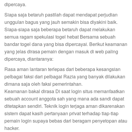
dipercaya.
Siapa saja betaruh pastilah dapat mendapat perjudian
unggulan bagus yang jauh semakin bisa diyakini baik.
Siapa-siapa saja beberapa betaruh dapat melakukan
semua ragam spekulasi togel hebat Bersama sebuah
bandar togel dana yang bisa dipercayai. Berikut keamanan
yang jelas dirasa pemain dengan masuk di web paling
dipercaya, diantaranya:
Rasa aman lantaran terlepas dari beberapa kesangsian
pelbagai faksi dari pelbagai Razia yang banyak dilakukan
dimana saja oleh faksi pemerintahan.
Keamanan bakal dirasa Di saat login situs memanfaatkan
sebuah account anggota sah yang mana ada sandi dapat
ditetapkan sendiri. Teknik login terjaga aman dikarenakan
sistem dapat kasih pertanyaan privat terhadap tiap-tiap
pemain login supaya bebas dari beragam penyetopan atau
hacker.