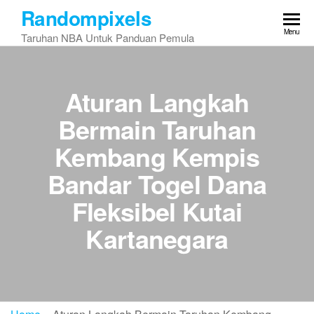
Skip
Randompixels
to
Menu
Taruhan NBA Untuk Panduan Pemula
the
content
Aturan Langkah
Bermain Taruhan
Kembang Kempis
Bandar Togel Dana
Fleksibel Kutai
Kartanegara