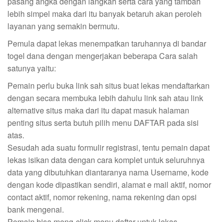
pasang angka dengan langkah serta cara yang tambah
lebih simpel maka dari itu banyak betaruh akan peroleh
layanan yang semakin bermutu.
Pemula dapat lekas menempatkan taruhannya di bandar
togel dana dengan mengerjakan beberapa Cara salah
satunya yaitu:
Pemain perlu buka link sah situs buat lekas mendaftarkan
dengan secara membuka lebih dahulu link sah atau link
alternative situs maka dari itu dapat masuk halaman
penting situs serta butuh pilih menu DAFTAR pada sisi
atas.
Sesudah ada suatu formulir registrasi, tentu pemain dapat
lekas isikan data dengan cara komplet untuk seluruhnya
data yang dibutuhkan diantaranya nama Username, kode
dengan kode dipastikan sendiri, alamat e mail aktif, nomor
contact aktif, nomor rekening, nama rekening dan opsi
bank mengenai.
Pemain bisa meng-click menu daftar untuk lekas