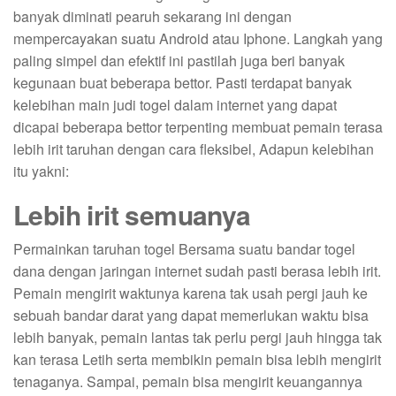
banyak diminati pearuh sekarang ini dengan
mempercayakan suatu Android atau Iphone. Langkah yang
paling simpel dan efektif ini pastilah juga beri banyak
kegunaan buat beberapa bettor. Pasti terdapat banyak
kelebihan main judi togel dalam internet yang dapat
dicapai beberapa bettor terpenting membuat pemain terasa
lebih irit taruhan dengan cara fleksibel, Adapun kelebihan
itu yakni:
Lebih irit semuanya
Permainkan taruhan togel Bersama suatu bandar togel
dana dengan jaringan internet sudah pasti berasa lebih irit.
Pemain mengirit waktunya karena tak usah pergi jauh ke
sebuah bandar darat yang dapat memerlukan waktu bisa
lebih banyak, pemain lantas tak perlu pergi jauh hingga tak
kan terasa Letih serta membikin pemain bisa lebih mengirit
tenaganya. Sampai, pemain bisa mengirit keuangannya