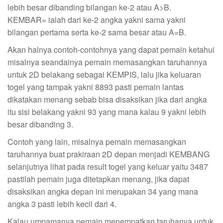
lebih besar dibanding bilangan ke-2 atau A>B.
KEMBAR= ialah dari ke-2 angka yakni sama yakni
bilangan pertama serta ke-2 sama besar atau A=B.
Akan halnya contoh-contohnya yang dapat pemain ketahui
misalnya seandainya pemain memasangkan taruhannya
untuk 2D belakang sebagai KEMPIS, lalu jika keluaran
togel yang tampak yakni 8893 pasti pemain lantas
dikatakan menang sebab bisa disaksikan jika dari angka
itu sisi belakang yakni 93 yang mana kalau 9 yakni lebih
besar dibanding 3.
Contoh yang lain, misalnya pemain memasangkan
taruhannya buat prakiraan 2D depan menjadi KEMBANG
selanjutnya lihat pada result togel yang keluar yaitu 3487
pastilah pemain juga ditetapkan menang, jika dapat
disaksikan angka depan ini merupakan 34 yang mana
angka 3 pasti lebih kecil dari 4.
Kalau umpamanya pemain menempatkan taruhanya untuk