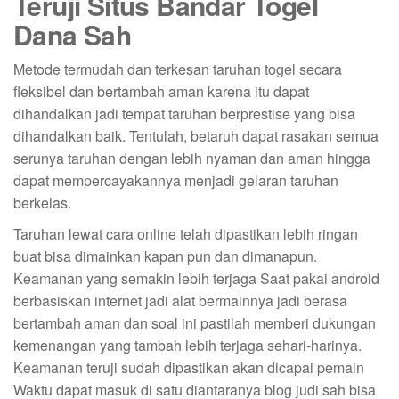
Teruji Situs Bandar Togel
Dana Sah
Metode termudah dan terkesan taruhan togel secara
fleksibel dan bertambah aman karena itu dapat
dihandalkan jadi tempat taruhan berprestise yang bisa
dihandalkan baik. Tentulah, betaruh dapat rasakan semua
serunya taruhan dengan lebih nyaman dan aman hingga
dapat mempercayakannya menjadi gelaran taruhan
berkelas.
Taruhan lewat cara online telah dipastikan lebih ringan
buat bisa dimainkan kapan pun dan dimanapun.
Keamanan yang semakin lebih terjaga Saat pakai android
berbasiskan internet jadi alat bermainnya jadi berasa
bertambah aman dan soal ini pastilah memberi dukungan
kemenangan yang tambah lebih terjaga sehari-harinya.
Keamanan teruji sudah dipastikan akan dicapai pemain
Waktu dapat masuk di satu diantaranya blog judi sah bisa