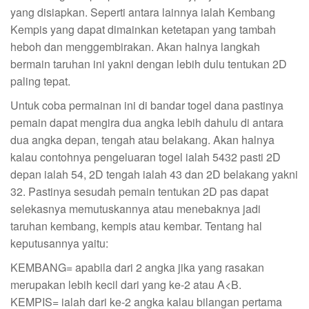
yang disiapkan. Seperti antara lainnya ialah Kembang
Kempis yang dapat dimainkan ketetapan yang tambah
heboh dan menggembirakan. Akan halnya langkah
bermain taruhan ini yakni dengan lebih dulu tentukan 2D
paling tepat.
Untuk coba permainan ini di bandar togel dana pastinya
pemain dapat mengira dua angka lebih dahulu di antara
dua angka depan, tengah atau belakang. Akan halnya
kalau contohnya pengeluaran togel ialah 5432 pasti 2D
depan ialah 54, 2D tengah ialah 43 dan 2D belakang yakni
32. Pastinya sesudah pemain tentukan 2D pas dapat
selekasnya memutuskannya atau menebaknya jadi
taruhan kembang, kempis atau kembar. Tentang hal
keputusannya yaitu:
KEMBANG= apabila dari 2 angka jika yang rasakan
merupakan lebih kecil dari yang ke-2 atau A<B.
KEMPIS= ialah dari ke-2 angka kalau bilangan pertama