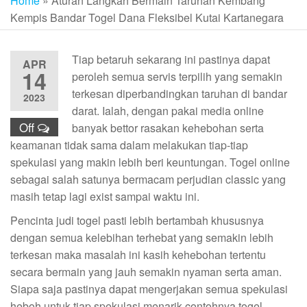
Home
»
Aturan Langkah Bermain Taruhan Kembang
Kempis Bandar Togel Dana Fleksibel Kutai Kartanegara
Tiap betaruh sekarang ini pastinya dapat
APR
14
peroleh semua servis terpilih yang semakin
terkesan diperbandingkan taruhan di bandar
2023
darat. Ialah, dengan pakai media online
Off
banyak bettor rasakan kehebohan serta
keamanan tidak sama dalam melakukan tiap-tiap
spekulasi yang makin lebih beri keuntungan. Togel online
sebagai salah satunya bermacam perjudian classic yang
masih tetap lagi exist sampai waktu ini.
Pencinta judi togel pasti lebih bertambah khususnya
dengan semua kelebihan terhebat yang semakin lebih
terkesan maka masalah ini kasih kehebohan tertentu
secara bermain yang jauh semakin nyaman serta aman.
Siapa saja pastinya dapat mengerjakan semua spekulasi
heboh untuk tiap spekulasi menarik contohnya togel