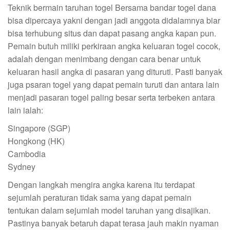
Teknik bermain taruhan togel Bersama bandar togel dana
bisa dipercaya yakni dengan jadi anggota didalamnya biar
bisa terhubung situs dan dapat pasang angka kapan pun.
Pemain butuh miliki perkiraan angka keluaran togel cocok,
adalah dengan menimbang dengan cara benar untuk
keluaran hasil angka di pasaran yang dituruti. Pasti banyak
juga psaran togel yang dapat pemain turuti dan antara lain
menjadi pasaran togel paling besar serta terbeken antara
lain ialah:
Singapore (SGP)
Hongkong (HK)
Cambodia
Sydney
Dengan langkah mengira angka karena itu terdapat
sejumlah peraturan tidak sama yang dapat pemain
tentukan dalam sejumlah model taruhan yang disajikan.
Pastinya banyak betaruh dapat terasa jauh makin nyaman