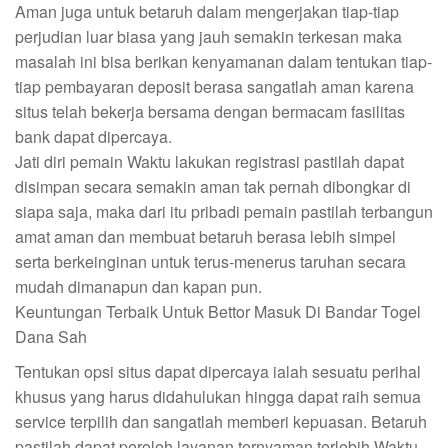
Aman juga untuk betaruh dalam mengerjakan tiap-tiap
perjudian luar biasa yang jauh semakin terkesan maka
masalah ini bisa berikan kenyamanan dalam tentukan tiap-
tiap pembayaran deposit berasa sangatlah aman karena
situs telah bekerja bersama dengan bermacam fasilitas
bank dapat dipercaya.
Jati diri pemain Waktu lakukan registrasi pastilah dapat
disimpan secara semakin aman tak pernah dibongkar di
siapa saja, maka dari itu pribadi pemain pastilah terbangun
amat aman dan membuat betaruh berasa lebih simpel
serta berkeinginan untuk terus-menerus taruhan secara
mudah dimanapun dan kapan pun.
Keuntungan Terbaik Untuk Bettor Masuk Di Bandar Togel
Dana Sah
Tentukan opsi situs dapat dipercaya ialah sesuatu perihal
khusus yang harus didahulukan hingga dapat raih semua
service terpilih dan sangatlah memberi kepuasan. Betaruh
pastilah dapat peroleh layanan ternyaman terlebih Waktu