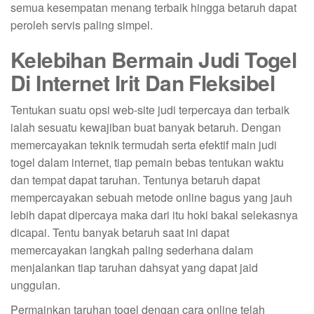
semua kesempatan menang terbaik hingga betaruh dapat
peroleh servis paling simpel.
Kelebihan Bermain Judi Togel
Di Internet Irit Dan Fleksibel
Tentukan suatu opsi web-site judi terpercaya dan terbaik
ialah sesuatu kewajiban buat banyak betaruh. Dengan
memercayakan teknik termudah serta efektif main judi
togel dalam internet, tiap pemain bebas tentukan waktu
dan tempat dapat taruhan. Tentunya betaruh dapat
mempercayakan sebuah metode online bagus yang jauh
lebih dapat dipercaya maka dari itu hoki bakal selekasnya
dicapai. Tentu banyak betaruh saat ini dapat
memercayakan langkah paling sederhana dalam
menjalankan tiap taruhan dahsyat yang dapat jaid
unggulan.
Permainkan taruhan togel dengan cara online telah