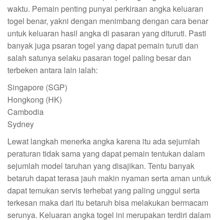
waktu. Pemain penting punyai perkiraan angka keluaran
togel benar, yakni dengan menimbang dengan cara benar
untuk keluaran hasil angka di pasaran yang dituruti. Pasti
banyak juga psaran togel yang dapat pemain turuti dan
salah satunya selaku pasaran togel paling besar dan
terbeken antara lain ialah:
Singapore (SGP)
Hongkong (HK)
Cambodia
Sydney
Lewat langkah menerka angka karena itu ada sejumlah
peraturan tidak sama yang dapat pemain tentukan dalam
sejumlah model taruhan yang disajikan. Tentu banyak
betaruh dapat terasa jauh makin nyaman serta aman untuk
dapat temukan servis terhebat yang paling unggul serta
terkesan maka dari itu betaruh bisa melakukan bermacam
serunya. Keluaran angka togel ini merupakan terdiri dalam