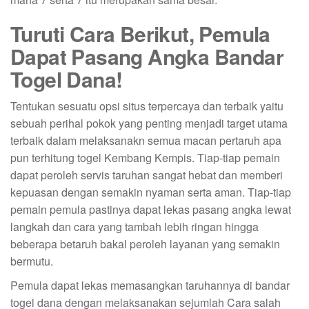
Turuti Cara Berikut, Pemula
Dapat Pasang Angka Bandar
Togel Dana!
Tentukan sesuatu opsi situs terpercaya dan terbaik yaitu
sebuah perihal pokok yang penting menjadi target utama
terbaik dalam melaksanakn semua macan pertaruh apa
pun terhitung togel Kembang Kempis. Tiap-tiap pemain
dapat peroleh servis taruhan sangat hebat dan memberi
kepuasan dengan semakin nyaman serta aman. Tiap-tiap
pemain pemula pastinya dapat lekas pasang angka lewat
langkah dan cara yang tambah lebih ringan hingga
beberapa betaruh bakal peroleh layanan yang semakin
bermutu.
Pemula dapat lekas memasangkan taruhannya di bandar
togel dana dengan melaksanakan sejumlah Cara salah