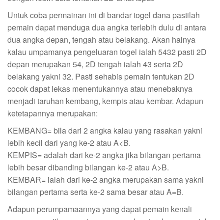
Untuk coba permainan ini di bandar togel dana pastilah
pemain dapat menduga dua angka terlebih dulu di antara
dua angka depan, tengah atau belakang. Akan halnya
kalau umpamanya pengeluaran togel ialah 5432 pasti 2D
depan merupakan 54, 2D tengah ialah 43 serta 2D
belakang yakni 32. Pasti sehabis pemain tentukan 2D
cocok dapat lekas menentukannya atau menebaknya
menjadi taruhan kembang, kempis atau kembar. Adapun
ketetapannya merupakan:
KEMBANG= bila dari 2 angka kalau yang rasakan yakni
lebih kecil dari yang ke-2 atau A<B.
KEMPIS= adalah dari ke-2 angka jika bilangan pertama
lebih besar dibanding bilangan ke-2 atau A>B.
KEMBAR= ialah dari ke-2 angka merupakan sama yakni
bilangan pertama serta ke-2 sama besar atau A=B.
Adapun perumpamaannya yang dapat pemain kenali