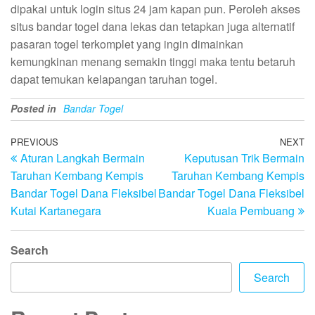
dipakai untuk login situs 24 jam kapan pun. Peroleh akses
situs bandar togel dana lekas dan tetapkan juga alternatif
pasaran togel terkomplet yang ingin dimainkan
kemungkinan menang semakin tinggi maka tentu betaruh
dapat temukan kelapangan taruhan togel.
Posted in
Bandar Togel
Post
Previous
PREVIOUS
NEXT
N
Aturan Langkah Bermain
Keputusan Trik Bermain
Post
Po
navigation
Taruhan Kembang Kempis
Taruhan Kembang Kempis
Bandar Togel Dana Fleksibel
Bandar Togel Dana Fleksibel
Kutai Kartanegara
Kuala Pembuang
Search
Search