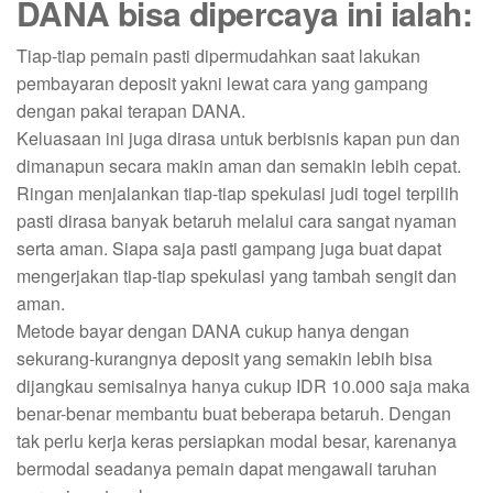
DANA bisa dipercaya ini ialah:
Tiap-tiap pemain pasti dipermudahkan saat lakukan
pembayaran deposit yakni lewat cara yang gampang
dengan pakai terapan DANA.
Keluasaan ini juga dirasa untuk berbisnis kapan pun dan
dimanapun secara makin aman dan semakin lebih cepat.
Ringan menjalankan tiap-tiap spekulasi judi togel terpilih
pasti dirasa banyak betaruh melalui cara sangat nyaman
serta aman. Siapa saja pasti gampang juga buat dapat
mengerjakan tiap-tiap spekulasi yang tambah sengit dan
aman.
Metode bayar dengan DANA cukup hanya dengan
sekurang-kurangnya deposit yang semakin lebih bisa
dijangkau semisalnya hanya cukup IDR 10.000 saja maka
benar-benar membantu buat beberapa betaruh. Dengan
tak perlu kerja keras persiapkan modal besar, karenanya
bermodal seadanya pemain dapat mengawali taruhan