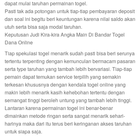
dapat mulai taruhan permainan togel.
Pasti tak ada potongan untuk tiap-tiap pembayaran deposit
dan soal ini begitu beri keuntungan karena nilai saldo akan
utuh serta bisa saja modal taruhan.
Keputusan Judi Kira-kira Angka Main Di Bandar Togel
Dana Online
Tiap spekulasi togel menarik sudah pasti bisa beri serunya
tertentu terpenting dengan kemunculan bermacam pasaran
serta type taruhan yang tambah lebih bervariasi. Tiap-tiap
pemain dapat temukan service terpilih yang semakin
terkesan khususnya dengan kendala togel online yang
makin lebih menarik kasih kehebohan tertentu dengan
semangat tinggi beroleh untung yang tambah lebih tinggi.
Lantaran karena permainan togel ini benar-benar
dimainkan metode ringan serta sangat menarik sehari-
harinya maka dari itu terus beri keringanan akses taruhan
untuk siapa saja.