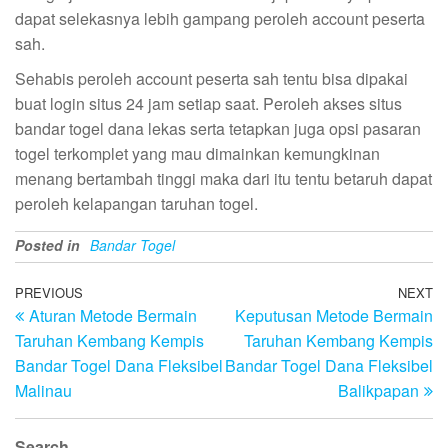
dapat selekasnya lebih gampang peroleh account peserta
sah.
Sehabis peroleh account peserta sah tentu bisa dipakai
buat login situs 24 jam setiap saat. Peroleh akses situs
bandar togel dana lekas serta tetapkan juga opsi pasaran
togel terkomplet yang mau dimainkan kemungkinan
menang bertambah tinggi maka dari itu tentu betaruh dapat
peroleh kelapangan taruhan togel.
Posted in
Bandar Togel
Post
Previous
PREVIOUS
NEXT
N
Aturan Metode Bermain
Keputusan Metode Bermain
Post
Po
navigation
Taruhan Kembang Kempis
Taruhan Kembang Kempis
Bandar Togel Dana Fleksibel
Bandar Togel Dana Fleksibel
Malinau
Balikpapan
Search