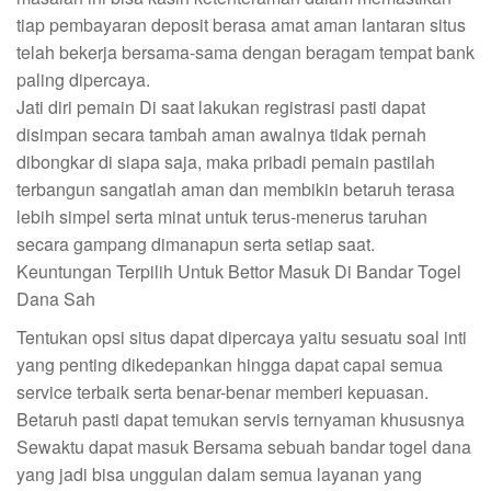
tiap pembayaran deposit berasa amat aman lantaran situs
telah bekerja bersama-sama dengan beragam tempat bank
paling dipercaya.
Jati diri pemain Di saat lakukan registrasi pasti dapat
disimpan secara tambah aman awalnya tidak pernah
dibongkar di siapa saja, maka pribadi pemain pastilah
terbangun sangatlah aman dan membikin betaruh terasa
lebih simpel serta minat untuk terus-menerus taruhan
secara gampang dimanapun serta setiap saat.
Keuntungan Terpilih Untuk Bettor Masuk Di Bandar Togel
Dana Sah
Tentukan opsi situs dapat dipercaya yaitu sesuatu soal inti
yang penting dikedepankan hingga dapat capai semua
service terbaik serta benar-benar memberi kepuasan.
Betaruh pasti dapat temukan servis ternyaman khususnya
Sewaktu dapat masuk Bersama sebuah bandar togel dana
yang jadi bisa unggulan dalam semua layanan yang