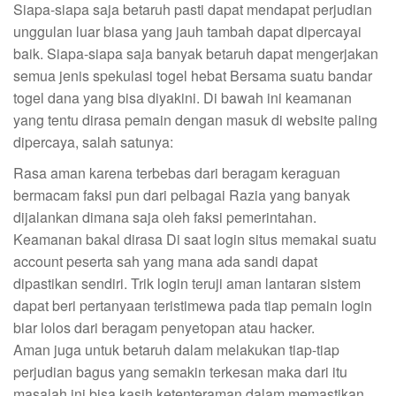
Siapa-siapa saja betaruh pasti dapat mendapat perjudian
unggulan luar biasa yang jauh tambah dapat dipercayai
baik. Siapa-siapa saja banyak betaruh dapat mengerjakan
semua jenis spekulasi togel hebat Bersama suatu bandar
togel dana yang bisa diyakini. Di bawah ini keamanan
yang tentu dirasa pemain dengan masuk di website paling
dipercaya, salah satunya:
Rasa aman karena terbebas dari beragam keraguan
bermacam faksi pun dari pelbagai Razia yang banyak
dijalankan dimana saja oleh faksi pemerintahan.
Keamanan bakal dirasa Di saat login situs memakai suatu
account peserta sah yang mana ada sandi dapat
dipastikan sendiri. Trik login teruji aman lantaran sistem
dapat beri pertanyaan teristimewa pada tiap pemain login
biar lolos dari beragam penyetopan atau hacker.
Aman juga untuk betaruh dalam melakukan tiap-tiap
perjudian bagus yang semakin terkesan maka dari itu
masalah ini bisa kasih ketenteraman dalam memastikan