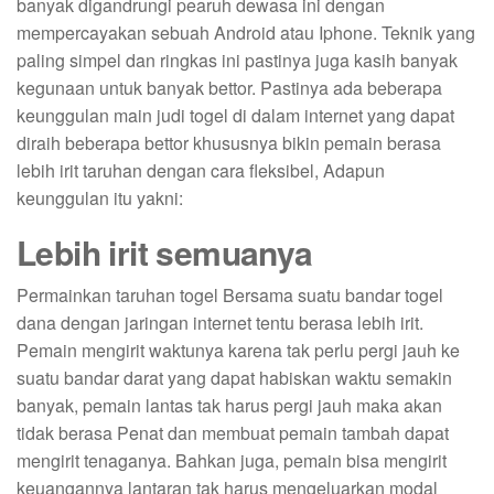
banyak digandrungi pearuh dewasa ini dengan
mempercayakan sebuah Android atau Iphone. Teknik yang
paling simpel dan ringkas ini pastinya juga kasih banyak
kegunaan untuk banyak bettor. Pastinya ada beberapa
keunggulan main judi togel di dalam internet yang dapat
diraih beberapa bettor khususnya bikin pemain berasa
lebih irit taruhan dengan cara fleksibel, Adapun
keunggulan itu yakni:
Lebih irit semuanya
Permainkan taruhan togel Bersama suatu bandar togel
dana dengan jaringan internet tentu berasa lebih irit.
Pemain mengirit waktunya karena tak perlu pergi jauh ke
suatu bandar darat yang dapat habiskan waktu semakin
banyak, pemain lantas tak harus pergi jauh maka akan
tidak berasa Penat dan membuat pemain tambah dapat
mengirit tenaganya. Bahkan juga, pemain bisa mengirit
keuangannya lantaran tak harus mengeluarkan modal