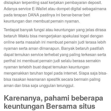
disiapkan terpenting saat kerjakan pembayaran deposit.
Adanya service E-Wallet atau dompet digital sebagaimana
pada terapan DANA pastinya ini benar-benar beri
keuntungan dan membuat pemain nyaman.
Terdapat banyak fungsi atau keuntungan yang jelas dirasa
betaruh Waktu bisa mengerjakan spekulasi togel dengan
online serta masalah ini membuat pemain judi terasa lebih
nyaman serta aman dimanapun. Banyak betaruh pastilah
dapat temukan service terhebat yang paling terkesan serta
perihal ini membuat pemain judi selalu berasa semakin
nyaman terlebih buat dapat temukan keuntungan
mengenakkan taruhan togel pada internet. Siapa saja bisa-
bisa rasakan keamanan spesifik secara bermain paling
aman dan bisa saja unggulan terunggul.
Karenanya, pahami beberapa
keuntungan Bersama situs