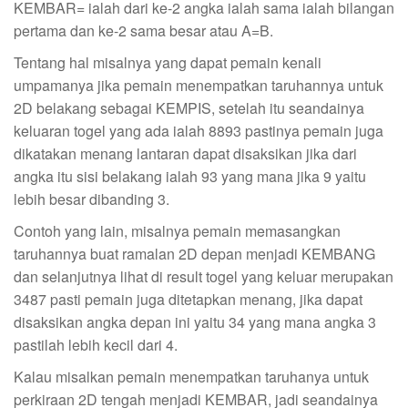
KEMBAR= ialah dari ke-2 angka ialah sama ialah bilangan
pertama dan ke-2 sama besar atau A=B.
Tentang hal misalnya yang dapat pemain kenali
umpamanya jika pemain menempatkan taruhannya untuk
2D belakang sebagai KEMPIS, setelah itu seandainya
keluaran togel yang ada ialah 8893 pastinya pemain juga
dikatakan menang lantaran dapat disaksikan jika dari
angka itu sisi belakang ialah 93 yang mana jika 9 yaitu
lebih besar dibanding 3.
Contoh yang lain, misalnya pemain memasangkan
taruhannya buat ramalan 2D depan menjadi KEMBANG
dan selanjutnya lihat di result togel yang keluar merupakan
3487 pasti pemain juga ditetapkan menang, jika dapat
disaksikan angka depan ini yaitu 34 yang mana angka 3
pastilah lebih kecil dari 4.
Kalau misalkan pemain menempatkan taruhanya untuk
perkiraan 2D tengah menjadi KEMBAR, jadi seandainya