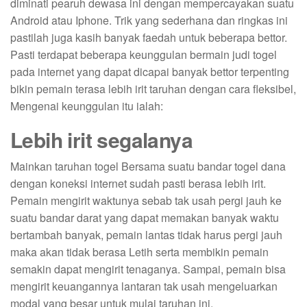
diminati pearuh dewasa ini dengan mempercayakan suatu
Android atau Iphone. Trik yang sederhana dan ringkas ini
pastilah juga kasih banyak faedah untuk beberapa bettor.
Pasti terdapat beberapa keunggulan bermain judi togel
pada internet yang dapat dicapai banyak bettor terpenting
bikin pemain terasa lebih irit taruhan dengan cara fleksibel,
Mengenai keunggulan itu ialah:
Lebih irit segalanya
Mainkan taruhan togel Bersama suatu bandar togel dana
dengan koneksi internet sudah pasti berasa lebih irit.
Pemain mengirit waktunya sebab tak usah pergi jauh ke
suatu bandar darat yang dapat memakan banyak waktu
bertambah banyak, pemain lantas tidak harus pergi jauh
maka akan tidak berasa Letih serta membikin pemain
semakin dapat mengirit tenaganya. Sampai, pemain bisa
mengirit keuangannya lantaran tak usah mengeluarkan
modal yang besar untuk mulai taruhan ini.