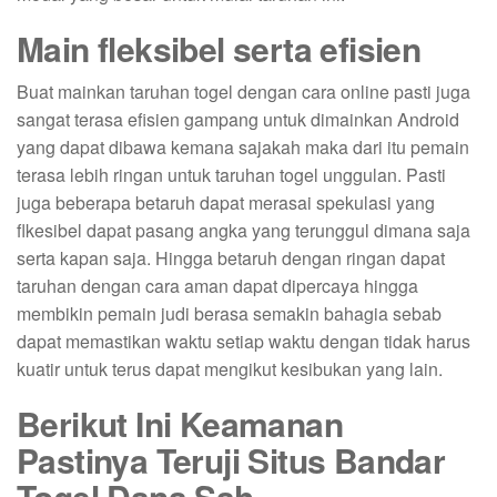
Main fleksibel serta efisien
Buat mainkan taruhan togel dengan cara online pasti juga
sangat terasa efisien gampang untuk dimainkan Android
yang dapat dibawa kemana sajakah maka dari itu pemain
terasa lebih ringan untuk taruhan togel unggulan. Pasti
juga beberapa betaruh dapat merasai spekulasi yang
flkesibel dapat pasang angka yang terunggul dimana saja
serta kapan saja. Hingga betaruh dengan ringan dapat
taruhan dengan cara aman dapat dipercaya hingga
membikin pemain judi berasa semakin bahagia sebab
dapat memastikan waktu setiap waktu dengan tidak harus
kuatir untuk terus dapat mengikut kesibukan yang lain.
Berikut Ini Keamanan
Pastinya Teruji Situs Bandar
Togel Dana Sah