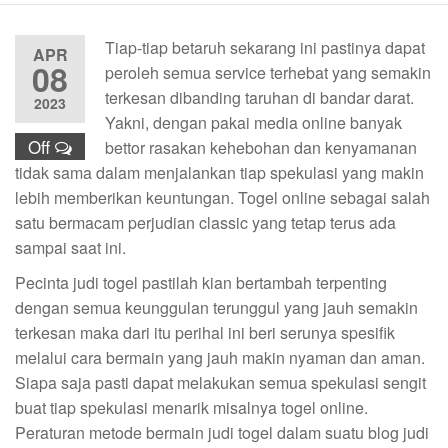
Tiap-tiap betaruh sekarang ini pastinya dapat
APR
08
peroleh semua service terhebat yang semakin
terkesan dibanding taruhan di bandar darat.
2023
Yakni, dengan pakai media online banyak
Off
bettor rasakan kehebohan dan kenyamanan
tidak sama dalam menjalankan tiap spekulasi yang makin
lebih memberikan keuntungan. Togel online sebagai salah
satu bermacam perjudian classic yang tetap terus ada
sampai saat ini.
Pecinta judi togel pastilah kian bertambah terpenting
dengan semua keunggulan terunggul yang jauh semakin
terkesan maka dari itu perihal ini beri serunya spesifik
melalui cara bermain yang jauh makin nyaman dan aman.
Siapa saja pasti dapat melakukan semua spekulasi sengit
buat tiap spekulasi menarik misalnya togel online.
Peraturan metode bermain judi togel dalam suatu blog judi