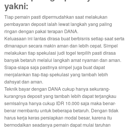
yakni:
Tiap pemain pasti dipermudahkan saat melakukan
pembayaran deposit ialah lewat langkah yang paling
ringan dengan pakai terapan DANA.
Keluasaan ini lantas dirasa buat berbisnis setiap saat serta
dimanapun secara makin aman dan lebih cepat. Simpel
melakukan tiap spekulasi judi togel terpilih pasti dirasa
banyak betaruh melalui langkah amat nyaman dan aman.
Siapa-siapa saja pastinya simpel juga buat dapat
menjalankan tiap-tiap spekulasi yang tambah lebih
dahsyat dan aman.
Teknik bayar dengan DANA cukup hanya sekurang-
kurangnya deposit yang tambah lebih dapat terjangkau
semisalnya hanya cukup IDR 10.000 saja maka benar-
benar membantu untuk beberapa betaruh. Dengan tidak
harus kerja keras persiapkan modal besar, karena itu
bermodalkan seadanya pemain dapat mulai taruhan