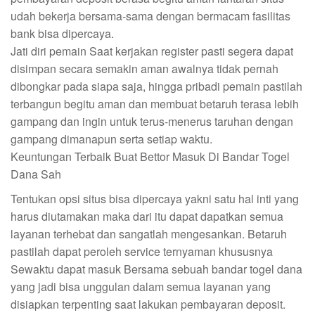
udah bekerja bersama-sama dengan bermacam fasilitas
bank bisa dipercaya.
Jati diri pemain Saat kerjakan register pasti segera dapat
disimpan secara semakin aman awalnya tidak pernah
dibongkar pada siapa saja, hingga pribadi pemain pastilah
terbangun begitu aman dan membuat betaruh terasa lebih
gampang dan ingin untuk terus-menerus taruhan dengan
gampang dimanapun serta setiap waktu.
Keuntungan Terbaik Buat Bettor Masuk Di Bandar Togel
Dana Sah
Tentukan opsi situs bisa dipercaya yakni satu hal inti yang
harus diutamakan maka dari itu dapat dapatkan semua
layanan terhebat dan sangatlah mengesankan. Betaruh
pastilah dapat peroleh service ternyaman khususnya
Sewaktu dapat masuk Bersama sebuah bandar togel dana
yang jadi bisa unggulan dalam semua layanan yang
disiapkan terpenting saat lakukan pembayaran deposit.