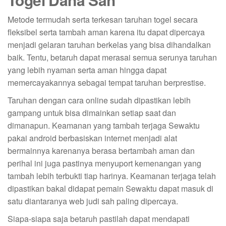
Metode termudah serta terkesan taruhan togel secara
fleksibel serta tambah aman karena itu dapat dipercaya
menjadi gelaran taruhan berkelas yang bisa dihandalkan
baik. Tentu, betaruh dapat merasai semua serunya taruhan
yang lebih nyaman serta aman hingga dapat
memercayakannya sebagai tempat taruhan berprestise.
Taruhan dengan cara online sudah dipastikan lebih
gampang untuk bisa dimainkan setiap saat dan
dimanapun. Keamanan yang tambah terjaga Sewaktu
pakai android berbasiskan internet menjadi alat
bermainnya karenanya berasa bertambah aman dan
perihal ini juga pastinya menyuport kemenangan yang
tambah lebih terbukti tiap harinya. Keamanan terjaga telah
dipastikan bakal didapat pemain Sewaktu dapat masuk di
satu diantaranya web judi sah paling dipercaya.
Siapa-siapa saja betaruh pastilah dapat mendapati