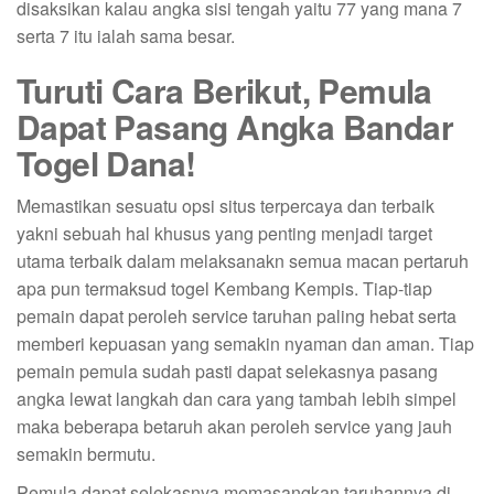
disaksikan kalau angka sisi tengah yaitu 77 yang mana 7
serta 7 itu ialah sama besar.
Turuti Cara Berikut, Pemula
Dapat Pasang Angka Bandar
Togel Dana!
Memastikan sesuatu opsi situs terpercaya dan terbaik
yakni sebuah hal khusus yang penting menjadi target
utama terbaik dalam melaksanakn semua macan pertaruh
apa pun termaksud togel Kembang Kempis. Tiap-tiap
pemain dapat peroleh service taruhan paling hebat serta
memberi kepuasan yang semakin nyaman dan aman. Tiap
pemain pemula sudah pasti dapat selekasnya pasang
angka lewat langkah dan cara yang tambah lebih simpel
maka beberapa betaruh akan peroleh service yang jauh
semakin bermutu.
Pemula dapat selekasnya memasangkan taruhannya di