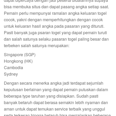
dapat dipercaya dengan jadi peserta didalamnya supaya
bisa membuka situs dan dapat pasang angka setiap saat.
Pemain perlu mempunyai ramalan angka keluaran togel
cocok, yakni dengan memperhitungkan dengan cocok
untuk keluaran hasil angka pada pasaran yang dituruti.
Pasti banyak juga psaran togel yang dapat pemain turuti
dan salah satunya selaku pasaran togel paling besar dan
terbeken salah satunya merupakan:
Singapore (SGP)
Hongkong (HK)
Cambodia
Sydney
Dengan secara menerka angka jadi terdapat sejumlah
keputusan berlainan yang dapat pemain putuskan dalam
beberapa type taruhan yang disiapkan. Sudah pasti
banyak betaruh dapat berasa semakin lebih nyaman dan
aman untuk dapat temukan service terbaik yang unggul
serta terkesan hingga betaruh bisa menjalankan beberapa