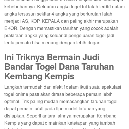
kehebohannya. Keluaran angka togel ini ialah terdiri dalam
angka tersusun sekitar 4 angka yang berturutan ialah
menjadi AS, KOP, KEPALA dan paling akhir merupakan
EKOR. Dengan memastikan taruhan yang cocok adalah
prakiraan angka yang keluar di pengeluaran togel jadi
tentu pemain bisa menang dengan lebih ringan.
Ini Triknya Bermain Judi
Bandar Togel Dana Taruhan
Kembang Kempis
Langkah termudah dan efektif dalam ikuti suatu spekulasi
togel online pasti akan dirasa beberapa pemain lebih
optimal. Trik paling mudah memasangkan taruhan togel
dapat pemain turuti pada tipe model taruhan yang
disiapkan. Seperti antara lainnya merupakan Kembang
Kempis yang dapat dimainkan ketetapan yang tambah