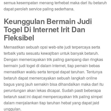
semua kesempatan menang terhebat maka dari itu betaruh
dapat peroleh service paling sederhana.
Keunggulan Bermain Judi
Togel Di Internet Irit Dan
Fleksibel
Memastikan sebuah opsi web-site judi terpercaya serta
terbaik yaitu sesuatu kewajiban untuk banyak betaruh.
Dengan memercayakan trik paling gampang dan ringkas
bermain judi togel di dalam internet, tiap pemain bebas
memastikan waktu serta tempat dapat taruhan. Tentunya
betaruh dapat memercayakan sebuah langkah online
bagus yang jauh semakin bisa dihandalkan maka dari itu
peruntungan akan lekas dicapai. Sudah pasti beberapa
betaruh saat ini dapat mempercayakan trik paling simpel
dalam menjalankan tiap taruhan hebat yang dapat jaid
unggulan.