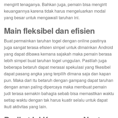
mengirit tenaganya. Bahkan juga, pemain bisa mengirit
keuangannya karena tidak harus mengeluarkan modal
yang besar untuk mengawali taruhan ini.
Main fleksibel dan efisien
Buat permainkan taruhan togel dengan online pastinya
juga sangat terasa efisien simpel untuk dimainkan Android
yang dapat dibawa kemana sajakah maka pemain berasa
lebih simpel buat taruhan togel unggulan. Pastilah juga
beberapa betaruh dapat merasai spekulasi yang flkesibel
dapat pasang angka yang terpilih dimana saja dan kapan
pun. Maka dari itu betaruh dengan gampang dapat taruhan
dengan aman paling dipercaya maka membuat pemain
judi terasa semakin bahagia sebab bisa memastikan waktu
setiap waktu dengan tak harus kuatir selalu untuk dapat
ikuti aktivitas yang lain.