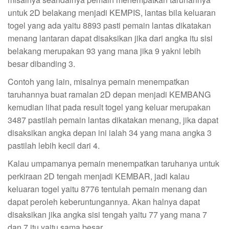
untuk 2D belakang menjadi KEMPIS, lantas bila keluaran
togel yang ada yaitu 8893 pasti pemain lantas dikatakan
menang lantaran dapat disaksikan jika dari angka itu sisi
belakang merupakan 93 yang mana jika 9 yakni lebih
besar dibanding 3.
Contoh yang lain, misalnya pemain menempatkan
taruhannya buat ramalan 2D depan menjadi KEMBANG
kemudian lihat pada result togel yang keluar merupakan
3487 pastilah pemain lantas dikatakan menang, jika dapat
disaksikan angka depan ini ialah 34 yang mana angka 3
pastilah lebih kecil dari 4.
Kalau umpamanya pemain menempatkan taruhanya untuk
perkiraan 2D tengah menjadi KEMBAR, jadi kalau
keluaran togel yaitu 8776 tentulah pemain menang dan
dapat peroleh keberuntungannya. Akan halnya dapat
disaksikan jika angka sisi tengah yaitu 77 yang mana 7
dan 7 itu yaitu sama besar.