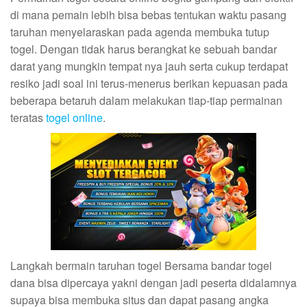
di mana pemain lebih bisa bebas tentukan waktu pasang
taruhan menyelaraskan pada agenda membuka tutup
togel. Dengan tidak harus berangkat ke sebuah bandar
darat yang mungkin tempat nya jauh serta cukup terdapat
resiko jadi soal ini terus-menerus berikan kepuasan pada
beberapa betaruh dalam melakukan tiap-tiap permainan
teratas
togel online
.
Langkah bermain taruhan togel Bersama bandar togel
dana bisa dipercaya yakni dengan jadi peserta didalamnya
supaya bisa membuka situs dan dapat pasang angka