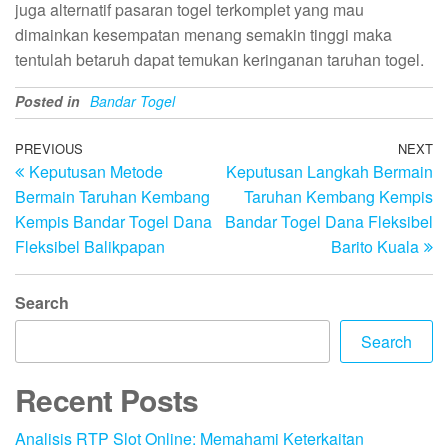
juga alternatif pasaran togel terkomplet yang mau
dimainkan kesempatan menang semakin tinggi maka
tentulah betaruh dapat temukan keringanan taruhan togel.
Posted in
Bandar Togel
Post
Previous
PREVIOUS
NEXT
N
Keputusan Metode
Keputusan Langkah Bermain
Post
Po
navigation
Bermain Taruhan Kembang
Taruhan Kembang Kempis
Kempis Bandar Togel Dana
Bandar Togel Dana Fleksibel
Fleksibel Balikpapan
Barito Kuala
Search
Search
Recent Posts
Analisis RTP Slot Online: Memahami Keterkaitan