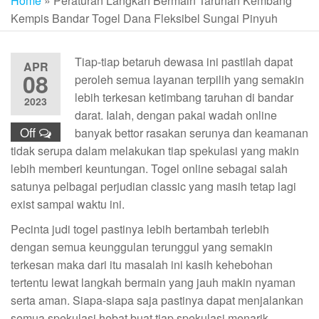
Home
»
Peraturan Langkah Bermain Taruhan Kembang
Kempis Bandar Togel Dana Fleksibel Sungai Pinyuh
Tiap-tiap betaruh dewasa ini pastilah dapat
APR
08
peroleh semua layanan terpilih yang semakin
lebih terkesan ketimbang taruhan di bandar
2023
darat. Ialah, dengan pakai wadah online
Off
banyak bettor rasakan serunya dan keamanan
tidak serupa dalam melakukan tiap spekulasi yang makin
lebih memberi keuntungan. Togel online sebagai salah
satunya pelbagai perjudian classic yang masih tetap lagi
exist sampai waktu ini.
Pecinta judi togel pastinya lebih bertambah terlebih
dengan semua keunggulan terunggul yang semakin
terkesan maka dari itu masalah ini kasih kehebohan
tertentu lewat langkah bermain yang jauh makin nyaman
serta aman. Siapa-siapa saja pastinya dapat menjalankan
semua spekulasi hebat buat tiap spekulasi menarik