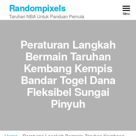
Skip
Randompixels
to
Menu
Taruhan NBA Untuk Panduan Pemula
the
content
Peraturan Langkah
Bermain Taruhan
Kembang Kempis
Bandar Togel Dana
Fleksibel Sungai
Pinyuh