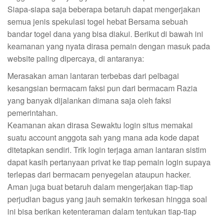
Siapa-siapa saja beberapa betaruh dapat mengerjakan
semua jenis spekulasi togel hebat Bersama sebuah
bandar togel dana yang bisa diakui. Berikut di bawah ini
keamanan yang nyata dirasa pemain dengan masuk pada
website paling dipercaya, di antaranya:
Merasakan aman lantaran terbebas dari pelbagai
kesangsian bermacam faksi pun dari bermacam Razia
yang banyak dijalankan dimana saja oleh faksi
pemerintahan.
Keamanan akan dirasa Sewaktu login situs memakai
suatu account anggota sah yang mana ada kode dapat
ditetapkan sendiri. Trik login terjaga aman lantaran sistim
dapat kasih pertanyaan privat ke tiap pemain login supaya
terlepas dari bermacam penyegelan ataupun hacker.
Aman juga buat betaruh dalam mengerjakan tiap-tiap
perjudian bagus yang jauh semakin terkesan hingga soal
ini bisa berikan ketenteraman dalam tentukan tiap-tiap