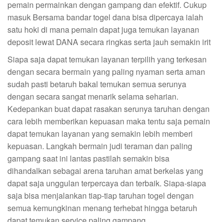
pemain permainkan dengan gampang dan efektif. Cukup
masuk Bersama bandar togel dana bisa dipercaya ialah
satu hoki di mana pemain dapat juga temukan layanan
deposit lewat DANA secara ringkas serta jauh semakin irit
Siapa saja dapat temukan layanan terpilih yang terkesan
dengan secara bermain yang paling nyaman serta aman
sudah pasti betaruh bakal temukan semua serunya
dengan secara sangat menarik selama seharian.
Kedepankan buat dapat rasakan serunya taruhan dengan
cara lebih memberikan kepuasan maka tentu saja pemain
dapat temukan layanan yang semakin lebih memberi
kepuasan. Langkah bermain judi teraman dan paling
gampang saat ini lantas pastilah semakin bisa
dihandalkan sebagai arena taruhan amat berkelas yang
dapat saja unggulan terpercaya dan terbaik. Siapa-siapa
saja bisa menjalankan tiap-tiap taruhan togel dengan
semua kemungkinan menang terhebat hingga betaruh
dapat temukan service paling gampang.