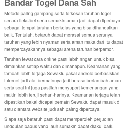
Bandar Togel Dana Sah
Metode paling gampang serta terkesan taruhan togel
secara fleksibel serta semakin aman jadi dapat dipercaya
sebagai tempat taruhan berkelas yang bisa dihandalkan
baik. Tentulah, betaruh dapat merasai semua serunya
taruhan yang lebih nyaman serta aman maka dari itu dapat
mempercayakannya sebagai arena taruhan berpamor.
Taruhan lewat cara online pasti lebih ringan untuk bisa
dimainkan setiap waktu dan dimanapun. Keamanan yang
tambah lebih terjaga Sewaktu pakai android berbasiskan
internet jadi alat bermainnya jadi berasa bertambah aman
serta soal ini juga pastilah menyuport kemenangan yang
makin lebih teruji sehari-harinya. Keamanan terjaga telah
dipastikan bakal dicapai pemain Sewaktu dapat masuk di
satu diantara website judi sah paling dipercaya.
Siapa saja betaruh pasti dapat memperoleh perjudian
unggulan bagus yang jauh semakin dapat diakui baik.