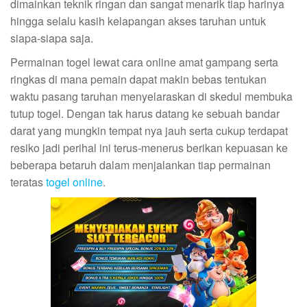
dimainkan teknik ringan dan sangat menarik tiap harinya
hingga selalu kasih kelapangan akses taruhan untuk
siapa-siapa saja.
Permainan togel lewat cara online amat gampang serta
ringkas di mana pemain dapat makin bebas tentukan
waktu pasang taruhan menyelaraskan di skedul membuka
tutup togel. Dengan tak harus datang ke sebuah bandar
darat yang mungkin tempat nya jauh serta cukup terdapat
resiko jadi perihal ini terus-menerus berikan kepuasan ke
beberapa betaruh dalam menjalankan tiap permainan
teratas
togel online
.