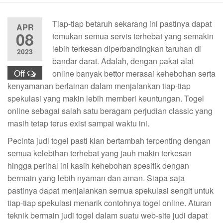
Tiap-tiap betaruh sekarang ini pastinya dapat
APR
08
temukan semua servis terhebat yang semakin
lebih terkesan diperbandingkan taruhan di
2023
bandar darat. Adalah, dengan pakai alat
Off
online banyak bettor merasai kehebohan serta
kenyamanan berlainan dalam menjalankan tiap-tiap
spekulasi yang makin lebih memberi keuntungan. Togel
online sebagai salah satu beragam perjudian classic yang
masih tetap terus exist sampai waktu ini.
Pecinta judi togel pasti kian bertambah terpenting dengan
semua kelebihan terhebat yang jauh makin terkesan
hingga perihal ini kasih kehebohan spesifik dengan
bermain yang lebih nyaman dan aman. Siapa saja
pastinya dapat menjalankan semua spekulasi sengit untuk
tiap-tiap spekulasi menarik contohnya togel online. Aturan
teknik bermain judi togel dalam suatu web-site judi dapat