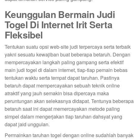
Keunggulan Bermain Judi
Togel Di Internet Irit Serta
Fleksibel
Tentukan suatu opsi web-site judi terpercaya serta terbaik
yakni sesuatu kewajiban buat beberapa betaruh. Dengan
mempercayakan langkah paling gampang serta efektif
main judi togel di dalam internet, tiap-tiap pemain bebas
tentukan waktu serta tempat dapat taruhan. Pastinya
betaruh dapat mempercayakan sebuah teknik online
atraktif yang jauh semakin bisa dipercaya maka
peruntungan akan selekasnya didapat. Tentunya beberapa
betaruh saat ini dapat memercayakan metode paling
simpel dalam mengerjakan tiap taruhan dahsyat yang
dapat jaid unggulan.
Permainkan taruhan togel dengan online sudahlah banyak