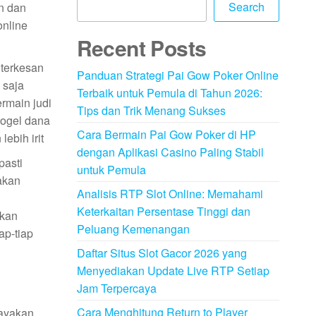
Search
an dan
online
Recent Posts
 terkesan
Panduan Strategi Pai Gow Poker Online
 saja
Terbaik untuk Pemula di Tahun 2026:
ermain judi
Tips dan Trik Menang Sukses
togel dana
Cara Bermain Pai Gow Poker di HP
ebih irit
dengan Aplikasi Casino Paling Stabil
pasti
untuk Pemula
akan
Analisis RTP Slot Online: Memahami
Keterkaitan Persentase Tinggi dan
lkan
Peluang Kemenangan
ap-tiap
Daftar Situs Slot Gacor 2026 yang
Menyediakan Update Live RTP Setiap
Jam Terpercaya
Cara Menghitung Return to Player
cayakan