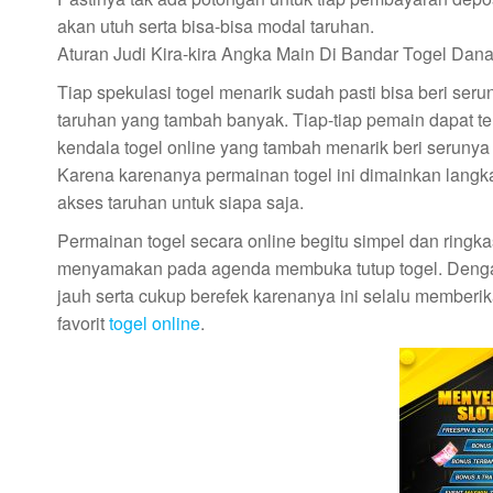
akan utuh serta bisa-bisa modal taruhan.
Aturan Judi Kira-kira Angka Main Di Bandar Togel Dana
Tiap spekulasi togel menarik sudah pasti bisa beri se
taruhan yang tambah banyak. Tiap-tiap pemain dapat tem
kendala togel online yang tambah menarik beri serunya 
Karena karenanya permainan togel ini dimainkan langka
akses taruhan untuk siapa saja.
Permainan togel secara online begitu simpel dan ring
menyamakan pada agenda membuka tutup togel. Dengan
jauh serta cukup berefek karenanya ini selalu member
favorit
togel online
.