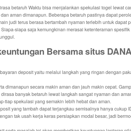
asa betaruh Waktu bisa menjalankan spekulasi togel lewat car
n dan aman dimanapun. Beberapa betaruh pastinya dapat perole
ain judi terus berasa bertambah nyaman terlebih untuk dapat p
 Siapa-siapa saja kemungkinan merasai ketenteraman spesifi
unggul.
 keuntungan Bersama situs DAN
bayaran deposit yaitu melalui langkah yang ringan dengan pak
 serta dimanapun secara makin aman dan jauh makin cepat. Gam
kan dirasa banyak betaruh lewat langkah sangat nyaman dan ama
ap-tiap spekulasi yang semakin lebih hebat dan aman.
osit yang tambah dapat terjangkau semisalnya hanya cukup 
ngan tak usah kerja keras persiapkan modal besar, jadi bermo
it serta masalah ini akan memberikan keuntungan lantaran nila