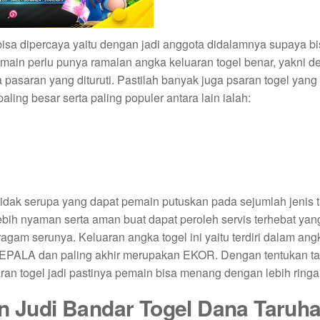
bisa dipercaya yaitu dengan jadi anggota didalamnya supaya b
main perlu punya ramalan angka keluaran togel benar, yakni 
asaran yang dituruti. Pastilah banyak juga psaran togel yang
ling besar serta paling populer antara lain ialah:
idak serupa yang dapat pemain putuskan pada sejumlah jenis 
ebih nyaman serta aman buat dapat peroleh servis terhebat yan
gam serunya. Keluaran angka togel ini yaitu terdiri dalam ang
, KEPALA dan paling akhir merupakan EKOR. Dengan tentukan t
ran togel jadi pastinya pemain bisa menang dengan lebih ringa
in Judi Bandar Togel Dana Taruh