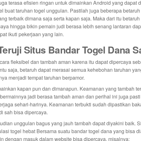
juga terasa efisien ringan untuk dimainkan Android yang dapat 
l buat taruhan togel unggulan. Pastilah juga beberapa betaruh
ng terbaik dimana saja serta kapan saja. Maka dari itu betaruh 
ya hingga bikin pemain judi berasa lebih senang lantaran dap
at ikuti pekerjaan yang lain.
Teruji Situs Bandar Togel Dana S
ara fleksibel dan tambah aman karena itu dapat dipercaya se
Tentu saja, betaruh dapat merasai semua kehebohan taruhan yan
ya menjadi tempat taruhan berpamor.
dimainkan kapan pun dan dimanapun. Keamanan yang tambah ter
 bermainnya jadi berasa tambah aman dan perihal ini juga pasti
aga sehari-harinya. Keamanan terbukti sudah dipastikan baka
di sah bisa dipercaya.
judian unggulan bagus yang jauh tambah dapat diyakini baik. S
si togel hebat Bersama suatu bandar togel dana yang bisa di
in dengan masuk dalam website bisa dipercaya, misalnya: