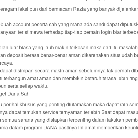
beragam faksi pun dari bermacam Razia yang banyak dijalanka
buah account peserta sah yang mana ada sandi dapat diputusk
tanyaan teristimewa terhadap tiap-tiap pemain login biar terbeb
an luar biasa yang jauh makin terkesan maka dari itu masalah 
an deposit berasa benar-benar aman dikarenakan situs udah b
rcaya.
era dapat disimpan secara makin aman sebelumnya tak pernah di
sti terbangun amat aman dan membikin betaruh terasa lebih rin
un serta setiap waktu.
ogel Dana Sah
atu perihal khusus yang penting diutamakan maka dapat raih se
tinya dapat temukan service ternyaman terlebih Saat dapat ma
am semua sarana yang disiapkan terpenting dalam lakukan pem
l sama dalam program DANA pastinya ini amat memberikan keun