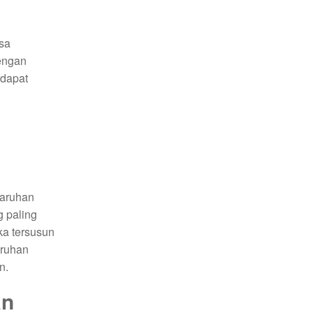
isa
dengan
 dapat
taruhan
g paling
ka tersusun
aruhan
n.
an