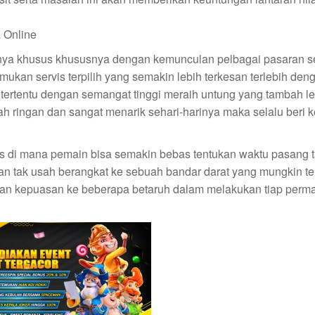
 Online
runya khusus khususnya dengan kemunculan pelbagai pasaran se
ukan servis terpilih yang semakin lebih terkesan terlebih den
tertentu dengan semangat tinggi meraih untung yang tambah leb
h ringan dan sangat menarik sehari-harinya maka selalu beri 
kas di mana pemain bisa semakin bebas tentukan waktu pasang 
 tak usah berangkat ke sebuah bandar darat yang mungkin t
ikan kepuasan ke beberapa betaruh dalam melakukan tiap perm