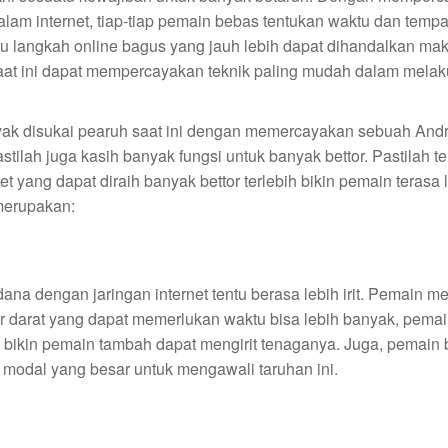
alam internet, tiap-tiap pemain bebas tentukan waktu dan tempa
 langkah online bagus yang jauh lebih dapat dihandalkan maka
saat ini dapat mempercayakan teknik paling mudah dalam melak
yak disukai pearuh saat ini dengan memercayakan sebuah Andr
stilah juga kasih banyak fungsi untuk banyak bettor. Pastilah t
 yang dapat diraih banyak bettor terlebih bikin pemain terasa le
 merupakan:
na dengan jaringan internet tentu berasa lebih irit. Pemain men
r darat yang dapat memerlukan waktu bisa lebih banyak, pemai
n bikin pemain tambah dapat mengirit tenaganya. Juga, pemain 
 modal yang besar untuk mengawali taruhan ini.