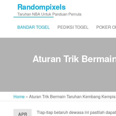
Skip
Randompixels
to
Taruhan NBA Untuk Panduan Pemula
the
content
BANDAR TOGEL
PEDIKSI TOGEL
POKER O
Aturan Trik Berma
Home
»
Aturan Trik Bermain Taruhan Kembang Kempis 
Tiap-tiap betaruh dewasa ini pastilah dap
APR