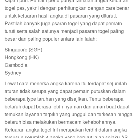
kapan pun. Pemain perlu punya ramalan angka keluaran
togel pas, yakni dengan perhitungkan dengan cara benar
untuk keluaran hasil angka di pasaran yang dituruti.
Pastilah banyak juga psaran togel yang dapat pemain
turuti serta salah satunya menjadi pasaran togel paling
besar dan paling populer antara lain ialah:
Singapore (SGP)
Hongkong (HK)
Cambodia
Sydney
Lewat cara menerka angka karena itu terdapat sejumlah
aturan tidak serupa yang dapat pemain putuskan dalam
beberapa type taruhan yang disajikan. Tentu beberapa
betaruh dapat berasa lebih nyaman dan aman buat dapat
temukan layanan terpilih yang unggul dan terkesan hingga
betaruh bisa melakukan bermacam kehebohannya.
Keluaran angka togel ini merupakan terdiri dalam angka
tersusun sejumlah 4 angka yang berurut ialah selaku AS,