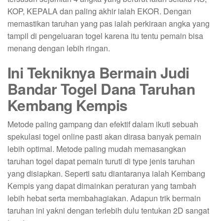
KOP, KEPALA dan paling akhir ialah EKOR. Dengan
memastikan taruhan yang pas ialah perkiraan angka yang
tampil di pengeluaran togel karena itu tentu pemain bisa
menang dengan lebih ringan.
Ini Tekniknya Bermain Judi
Bandar Togel Dana Taruhan
Kembang Kempis
Metode paling gampang dan efektif dalam ikuti sebuah
spekulasi togel online pasti akan dirasa banyak pemain
lebih optimal. Metode paling mudah memasangkan
taruhan togel dapat pemain turuti di type jenis taruhan
yang disiapkan. Seperti satu diantaranya ialah Kembang
Kempis yang dapat dimainkan peraturan yang tambah
lebih hebat serta membahagiakan. Adapun trik bermain
taruhan ini yakni dengan terlebih dulu tentukan 2D sangat