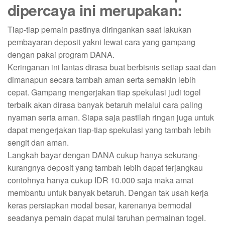
dipercaya ini merupakan:
Tiap-tiap pemain pastinya diringankan saat lakukan
pembayaran deposit yakni lewat cara yang gampang
dengan pakai program DANA.
Keringanan ini lantas dirasa buat berbisnis setiap saat dan
dimanapun secara tambah aman serta semakin lebih
cepat. Gampang mengerjakan tiap spekulasi judi togel
terbaik akan dirasa banyak betaruh melalui cara paling
nyaman serta aman. Siapa saja pastilah ringan juga untuk
dapat mengerjakan tiap-tiap spekulasi yang tambah lebih
sengit dan aman.
Langkah bayar dengan DANA cukup hanya sekurang-
kurangnya deposit yang tambah lebih dapat terjangkau
contohnya hanya cukup IDR 10.000 saja maka amat
membantu untuk banyak betaruh. Dengan tak usah kerja
keras persiapkan modal besar, karenanya bermodal
seadanya pemain dapat mulai taruhan permainan togel.