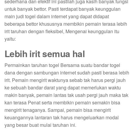
sederhana dan efektif ini pastilah juga kasih banyak fungsi
untuk banyak bettor. Pasti terdapat banyak keunggulan
main judi togel dalam internet yang dapat didapat
beberapa bettor khususnya membikin pemain terasa lebih
irit taruhan dengan fleksibel, Mengenai keunggulan itu
yaitu:
Lebih irit semua hal
Permainkan taruhan togel Bersama suatu bandar togel
dana dengan sambungan internet sudah pasti berasa lebih
irit. Pemain mengirit waktunya sebab tak harus pergi jauh
ke sebuah bandar darat yang dapat memerlukan waktu
makin banyak, pemain lantas tak usah pergi jauh maka tak
kan terasa Penat serta membikin pemain semakin bisa
mengirit tenaganya. Sampai, pemain bisa mengirit
keuangannya lantaran tak harus mengeluarkan modal
yang besar buat mulai taruhan ini.