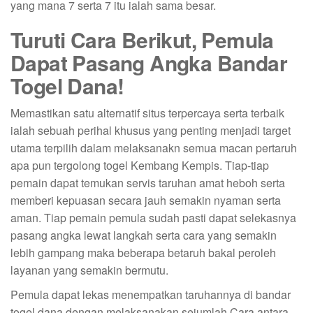
yang mana 7 serta 7 itu ialah sama besar.
Turuti Cara Berikut, Pemula
Dapat Pasang Angka Bandar
Togel Dana!
Memastikan satu alternatif situs terpercaya serta terbaik
ialah sebuah perihal khusus yang penting menjadi target
utama terpilih dalam melaksanakn semua macan pertaruh
apa pun tergolong togel Kembang Kempis. Tiap-tiap
pemain dapat temukan servis taruhan amat heboh serta
memberi kepuasan secara jauh semakin nyaman serta
aman. Tiap pemain pemula sudah pasti dapat selekasnya
pasang angka lewat langkah serta cara yang semakin
lebih gampang maka beberapa betaruh bakal peroleh
layanan yang semakin bermutu.
Pemula dapat lekas menempatkan taruhannya di bandar
togel dana dengan melaksanakan sejumlah Cara antara