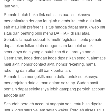
lain yaitu:
Pemain butuh buka link sah situs buat selekasnya
mendaftarkan dengan langkah membuka lebih dulu link
sah atau link preferensi situs hingga dapat masuk web inti
situs dan penting pilih menu DAFTAR di sisi atas.
Sehabis tampak sebuah formulir registrasi, tentu pemain
dapat lekas isikan data dengan cara komplet untuk
semuanya data yang dibutuhkan di antaranya nama
Username, kode dengan kode dipastikan sendiri, alamat e
mail aktif, nomor contact aktif, nomor rekening, nama
rekening dan alternatif bank berkaitan.
Pemain bisa mengeklik menu daftar untuk selekasnya
mengerjakan data cuman dalam sekejap. Sudah pasti
pemain dapat selekasnya lebih gampang peroleh account
anggota sah.
Sesudah peroleh account anggota sah tentu bisa dipakai
untuk login situs 24 jam setiap waktu. Peroleh akses situs