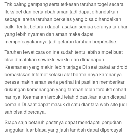
Trik paling gampang serta terkesan taruhan togel secara
fleksibel dan bertambah aman jadi dapat dihandalkan
sebagai arena taruhan berkelas yang bisa dihandalkan
baik. Tentu, betaruh dapat rasakan semua serunya taruhan
yang lebih nyaman dan aman maka dapat
mempercayakannya jadi gelaran taruhan berprestise.
Taruhan lewat cara online sudah tentu lebih simpel buat
bisa dimainkan sewaktu-waktu dan dimanapun.
Keamanan yang makin lebih terjaga Di saat pakai android
berbasiskan internet selaku alat bermainnya karenanya
berasa makin aman serta perihal ini pastilah memberikan
dukungan kemenangan yang tambah lebih terbukti sehari-
harinya. Keamanan terbukti telah dipastikan akan dicapai
pemain Di saat dapat masuk di satu diantara web-site judi
sah bisa dipercaya.
Siapa saja betaruh pastinya dapat mendapati perjudian
unggulan luar biasa yang jauh tambah dapat dipercayai