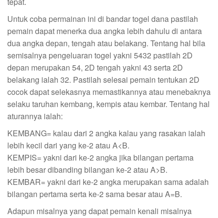
tepat.
Untuk coba permainan ini di bandar togel dana pastilah
pemain dapat menerka dua angka lebih dahulu di antara
dua angka depan, tengah atau belakang. Tentang hal bila
semisalnya pengeluaran togel yakni 5432 pastilah 2D
depan merupakan 54, 2D tengah yakni 43 serta 2D
belakang ialah 32. Pastilah selesai pemain tentukan 2D
cocok dapat selekasnya memastikannya atau menebaknya
selaku taruhan kembang, kempis atau kembar. Tentang hal
aturannya ialah:
KEMBANG= kalau dari 2 angka kalau yang rasakan ialah
lebih kecil dari yang ke-2 atau A<B.
KEMPIS= yakni dari ke-2 angka jika bilangan pertama
lebih besar dibanding bilangan ke-2 atau A>B.
KEMBAR= yakni dari ke-2 angka merupakan sama adalah
bilangan pertama serta ke-2 sama besar atau A=B.
Adapun misalnya yang dapat pemain kenali misalnya