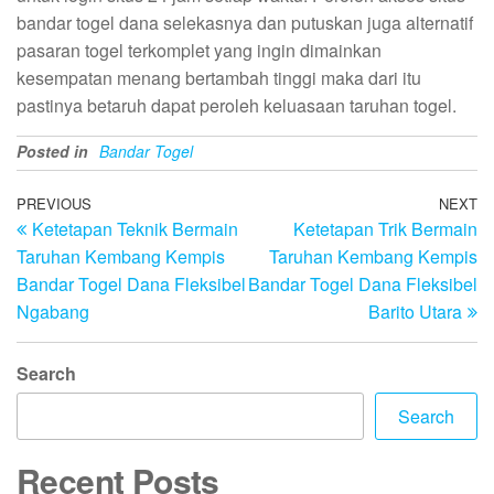
bandar togel dana selekasnya dan putuskan juga alternatif
pasaran togel terkomplet yang ingin dimainkan
kesempatan menang bertambah tinggi maka dari itu
pastinya betaruh dapat peroleh keluasaan taruhan togel.
Posted in
Bandar Togel
Post
Previous
PREVIOUS
NEXT
N
Ketetapan Teknik Bermain
Ketetapan Trik Bermain
Post
Po
navigation
Taruhan Kembang Kempis
Taruhan Kembang Kempis
Bandar Togel Dana Fleksibel
Bandar Togel Dana Fleksibel
Ngabang
Barito Utara
Search
Search
Recent Posts