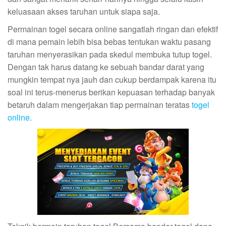
keluasaan akses taruhan untuk siapa saja.
Permainan togel secara online sangatlah ringan dan efektif
di mana pemain lebih bisa bebas tentukan waktu pasang
taruhan menyerasikan pada skedul membuka tutup togel.
Dengan tak harus datang ke sebuah bandar darat yang
mungkin tempat nya jauh dan cukup berdampak karena itu
soal ini terus-menerus berikan kepuasan terhadap banyak
betaruh dalam mengerjakan tiap permainan teratas
togel
online
.