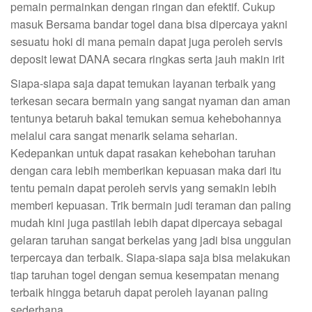
pemain permainkan dengan ringan dan efektif. Cukup
masuk Bersama bandar togel dana bisa dipercaya yakni
sesuatu hoki di mana pemain dapat juga peroleh servis
deposit lewat DANA secara ringkas serta jauh makin irit
Siapa-siapa saja dapat temukan layanan terbaik yang
terkesan secara bermain yang sangat nyaman dan aman
tentunya betaruh bakal temukan semua kehebohannya
melalui cara sangat menarik selama seharian.
Kedepankan untuk dapat rasakan kehebohan taruhan
dengan cara lebih memberikan kepuasan maka dari itu
tentu pemain dapat peroleh servis yang semakin lebih
memberi kepuasan. Trik bermain judi teraman dan paling
mudah kini juga pastilah lebih dapat dipercaya sebagai
gelaran taruhan sangat berkelas yang jadi bisa unggulan
terpercaya dan terbaik. Siapa-siapa saja bisa melakukan
tiap taruhan togel dengan semua kesempatan menang
terbaik hingga betaruh dapat peroleh layanan paling
sederhana.