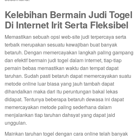
Kelebihan Bermain Judi Togel
Di Internet Irit Serta Fleksibel
Memastikan sebuah opsi web-site judi terpercaya serta
terbaik merupakan sesuatu kewajiban buat banyak
betaruh. Dengan memercayakan langkah paling gampang
dan efektif bermain judi togel dalam internet, tiap-tiap
pemain bebas memastikan waktu dan tempat dapat
taruhan. Sudah pasti betaruh dapat memercayakan suatu
metode online luar biasa yang jauh tambah dapat
dihandalkan maka dari itu peruntungan bakal lekas
didapat. Tentunya beberapa betaruh dewasa ini dapat
memercayakan metode paling sederhana dalam
menjalankan tiap taruhan dahsyat yang dapat jaid
unggulan.
Mainkan taruhan togel dengan cara online telah banyak