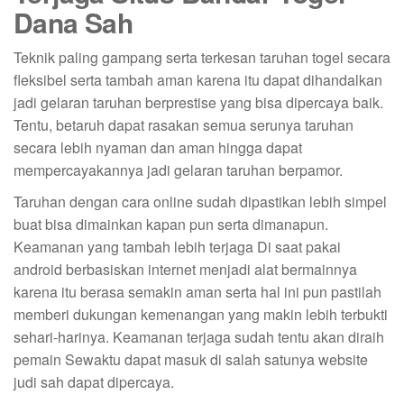
Dana Sah
Teknik paling gampang serta terkesan taruhan togel secara
fleksibel serta tambah aman karena itu dapat dihandalkan
jadi gelaran taruhan berprestise yang bisa dipercaya baik.
Tentu, betaruh dapat rasakan semua serunya taruhan
secara lebih nyaman dan aman hingga dapat
mempercayakannya jadi gelaran taruhan berpamor.
Taruhan dengan cara online sudah dipastikan lebih simpel
buat bisa dimainkan kapan pun serta dimanapun.
Keamanan yang tambah lebih terjaga Di saat pakai
android berbasiskan internet menjadi alat bermainnya
karena itu berasa semakin aman serta hal ini pun pastilah
memberi dukungan kemenangan yang makin lebih terbukti
sehari-harinya. Keamanan terjaga sudah tentu akan diraih
pemain Sewaktu dapat masuk di salah satunya website
judi sah dapat dipercaya.