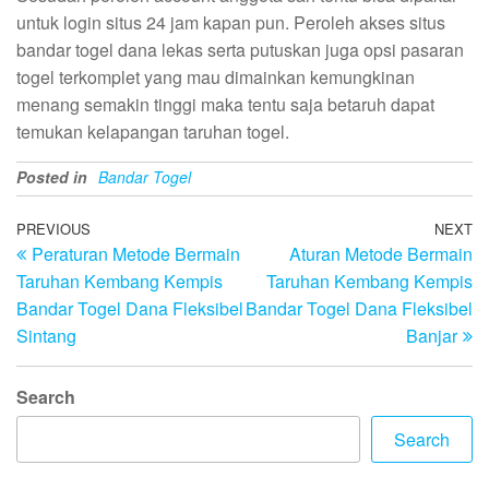
untuk login situs 24 jam kapan pun. Peroleh akses situs
bandar togel dana lekas serta putuskan juga opsi pasaran
togel terkomplet yang mau dimainkan kemungkinan
menang semakin tinggi maka tentu saja betaruh dapat
temukan kelapangan taruhan togel.
Posted in
Bandar Togel
Post
Previous
PREVIOUS
NEXT
N
Peraturan Metode Bermain
Aturan Metode Bermain
Post
Po
navigation
Taruhan Kembang Kempis
Taruhan Kembang Kempis
Bandar Togel Dana Fleksibel
Bandar Togel Dana Fleksibel
Sintang
Banjar
Search
Search