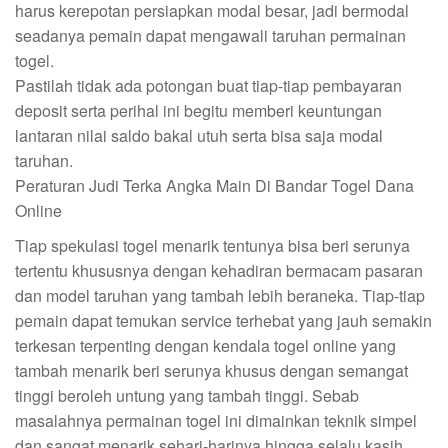
harus kerepotan persiapkan modal besar, jadi bermodal
seadanya pemain dapat mengawali taruhan permainan
togel.
Pastilah tidak ada potongan buat tiap-tiap pembayaran
deposit serta perihal ini begitu memberi keuntungan
lantaran nilai saldo bakal utuh serta bisa saja modal
taruhan.
Peraturan Judi Terka Angka Main Di Bandar Togel Dana
Online
Tiap spekulasi togel menarik tentunya bisa beri serunya
tertentu khususnya dengan kehadiran bermacam pasaran
dan model taruhan yang tambah lebih beraneka. Tiap-tiap
pemain dapat temukan service terhebat yang jauh semakin
terkesan terpenting dengan kendala togel online yang
tambah menarik beri serunya khusus dengan semangat
tinggi beroleh untung yang tambah tinggi. Sebab
masalahnya permainan togel ini dimainkan teknik simpel
dan sangat menarik sehari-harinya hingga selalu kasih