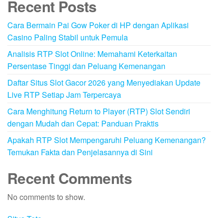
Recent Posts
Cara Bermain Pai Gow Poker di HP dengan Aplikasi
Casino Paling Stabil untuk Pemula
Analisis RTP Slot Online: Memahami Keterkaitan
Persentase Tinggi dan Peluang Kemenangan
Daftar Situs Slot Gacor 2026 yang Menyediakan Update
Live RTP Setiap Jam Terpercaya
Cara Menghitung Return to Player (RTP) Slot Sendiri
dengan Mudah dan Cepat: Panduan Praktis
Apakah RTP Slot Mempengaruhi Peluang Kemenangan?
Temukan Fakta dan Penjelasannya di Sini
Recent Comments
No comments to show.