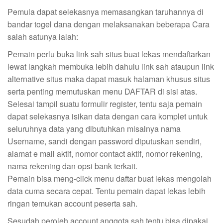
Pemula dapat selekasnya memasangkan taruhannya di
bandar togel dana dengan melaksanakan beberapa Cara
salah satunya ialah:
Pemain perlu buka link sah situs buat lekas mendaftarkan
lewat langkah membuka lebih dahulu link sah ataupun link
alternative situs maka dapat masuk halaman khusus situs
serta penting memutuskan menu DAFTAR di sisi atas.
Selesai tampil suatu formulir register, tentu saja pemain
dapat selekasnya isikan data dengan cara komplet untuk
seluruhnya data yang dibutuhkan misalnya nama
Username, sandi dengan password diputuskan sendiri,
alamat e mail aktif, nomor contact aktif, nomor rekening,
nama rekening dan opsi bank terkait.
Pemain bisa meng-click menu daftar buat lekas mengolah
data cuma secara cepat. Tentu pemain dapat lekas lebih
ringan temukan account peserta sah.
Sesudah peroleh account anggota sah tentu bisa dipakai