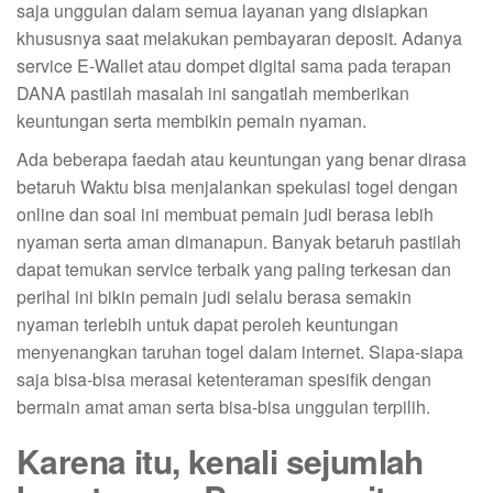
saja unggulan dalam semua layanan yang disiapkan
khususnya saat melakukan pembayaran deposit. Adanya
service E-Wallet atau dompet digital sama pada terapan
DANA pastilah masalah ini sangatlah memberikan
keuntungan serta membikin pemain nyaman.
Ada beberapa faedah atau keuntungan yang benar dirasa
betaruh Waktu bisa menjalankan spekulasi togel dengan
online dan soal ini membuat pemain judi berasa lebih
nyaman serta aman dimanapun. Banyak betaruh pastilah
dapat temukan service terbaik yang paling terkesan dan
perihal ini bikin pemain judi selalu berasa semakin
nyaman terlebih untuk dapat peroleh keuntungan
menyenangkan taruhan togel dalam internet. Siapa-siapa
saja bisa-bisa merasai ketenteraman spesifik dengan
bermain amat aman serta bisa-bisa unggulan terpilih.
Karena itu, kenali sejumlah