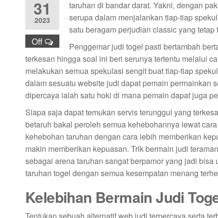
31
taruhan di bandar darat. Yakni, dengan p
serupa dalam menjalankan tiap-tiap spekul
2023
satu beragam perjudian classic yang tetap 
Off
Penggemar judi togel pasti bertambah ber
terkesan hingga soal ini beri serunya tertentu melalui
melakukan semua spekulasi sengit buat tiap-tiap spekul
dalam sesuatu website judi dapat pemain permainkan se
dipercaya ialah satu hoki di mana pemain dapat juga pe
Siapa saja dapat temukan servis terunggul yang terke
betaruh bakal peroleh semua kehebohannya lewat cara
kehebohan taruhan dengan cara lebih memberikan kepua
makin memberikan kepuasan. Trik bermain judi teraman s
sebagai arena taruhan sangat berpamor yang jadi bisa u
taruhan togel dengan semua kesempatan menang terheb
Kelebihan Bermain Judi Togel 
Tentukan sebuah alternatif web judi terpercaya serta 