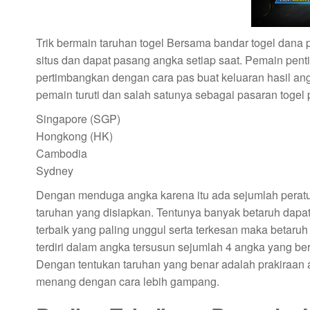
Trik bermain taruhan togel Bersama bandar togel dana 
situs dan dapat pasang angka setiap saat. Pemain pent
pertimbangkan dengan cara pas buat keluaran hasil ang
pemain turuti dan salah satunya sebagai pasaran togel p
Singapore (SGP)
Hongkong (HK)
Cambodia
Sydney
Dengan menduga angka karena itu ada sejumlah peratu
taruhan yang disiapkan. Tentunya banyak betaruh dapa
terbaik yang paling unggul serta terkesan maka betaru
terdiri dalam angka tersusun sejumlah 4 angka yang ber
Dengan tentukan taruhan yang benar adalah prakiraan 
menang dengan cara lebih gampang.