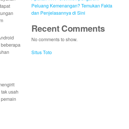
Peluang Kemenangan? Temukan Fakta
dapat
dan Penjelasannya di Sini
ntungan
am
Recent Comments
Android
No comments to show.
at beberapa
ruhan
Situs Toto
engirit
 tak usah
, pemain