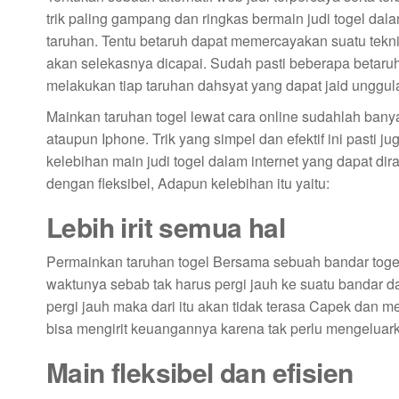
trik paling gampang dan ringkas bermain judi togel dala
taruhan. Tentu betaruh dapat memercayakan suatu teknik
akan selekasnya dicapai. Sudah pasti beberapa betaru
melakukan tiap taruhan dahsyat yang dapat jaid unggul
Mainkan taruhan togel lewat cara online sudahlah ba
ataupun Iphone. Trik yang simpel dan efektif ini pasti 
kelebihan main judi togel dalam internet yang dapat dira
dengan fleksibel, Adapun kelebihan itu yaitu:
Lebih irit semua hal
Permainkan taruhan togel Bersama sebuah bandar togel d
waktunya sebab tak harus pergi jauh ke suatu bandar d
pergi jauh maka dari itu akan tidak terasa Capek dan 
bisa mengirit keuangannya karena tak perlu mengeluark
Main fleksibel dan efisien