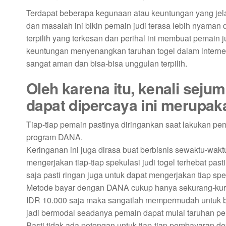
Terdapat beberapa kegunaan atau keuntungan yang jela
dan masalah ini bikin pemain judi terasa lebih nyama
terpilih yang terkesan dan perihal ini membuat pemain
keuntungan menyenangkan taruhan togel dalam internet.
sangat aman dan bisa-bisa unggulan terpilih.
Oleh karena itu, kenali sej
dapat dipercaya ini merupak
Tiap-tiap pemain pastinya diringankan saat lakukan pe
program DANA.
Keringanan ini juga dirasa buat berbisnis sewaktu-wa
mengerjakan tiap-tiap spekulasi judi togel terhebat pa
saja pasti ringan juga untuk dapat mengerjakan tiap s
Metode bayar dengan DANA cukup hanya sekurang-kura
IDR 10.000 saja maka sangatlah mempermudah untuk ba
jadi bermodal seadanya pemain dapat mulai taruhan pe
Pasti tidak ada potongan untuk tiap-tiap pembayaran dep