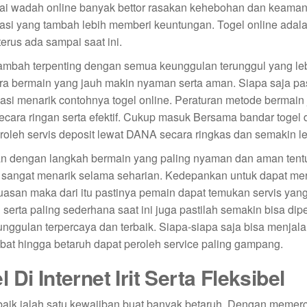
akai wadah online banyak bettor rasakan kehebohan dan keaman
asi yang tambah lebih memberi keuntungan. Togel online adala
terus ada sampai saat ini.
tambah terpenting dengan semua keunggulan terunggul yang le
 cara bermain yang jauh makin nyaman serta aman. Siapa saja pa
asi menarik contohnya togel online. Peraturan metode bermain j
cara ringan serta efektif. Cukup masuk Bersama bandar togel 
roleh servis deposit lewat DANA secara ringkas dan semakin leb
san dengan langkah bermain yang paling nyaman dan aman ten
 sangat menarik selama seharian. Kedepankan untuk dapat me
san maka dari itu pastinya pemain dapat temukan servis yang
erta paling sederhana saat ini juga pastilah semakin bisa dip
nggulan terpercaya dan terbaik. Siapa-siapa saja bisa menjala
at hingga betaruh dapat peroleh service paling gampang.
Di Internet Irit Serta Fleksibel
terbaik ialah satu kewajiban buat banyak betaruh. Dengan meme