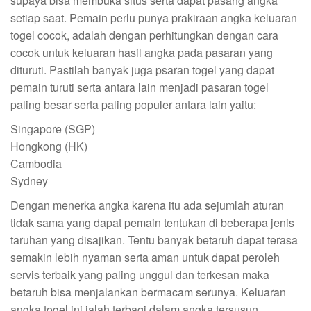
supaya bisa membuka situs serta dapat pasang angka
setiap saat. Pemain perlu punya prakiraan angka keluaran
togel cocok, adalah dengan perhitungkan dengan cara
cocok untuk keluaran hasil angka pada pasaran yang
dituruti. Pastilah banyak juga psaran togel yang dapat
pemain turuti serta antara lain menjadi pasaran togel
paling besar serta paling populer antara lain yaitu:
Singapore (SGP)
Hongkong (HK)
Cambodia
Sydney
Dengan menerka angka karena itu ada sejumlah aturan
tidak sama yang dapat pemain tentukan di beberapa jenis
taruhan yang disajikan. Tentu banyak betaruh dapat terasa
semakin lebih nyaman serta aman untuk dapat peroleh
servis terbaik yang paling unggul dan terkesan maka
betaruh bisa menjalankan bermacam serunya. Keluaran
angka togel ini ialah terbagi dalam angka tersusun