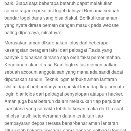
baik. Siapa saja beberapa betaruh dapat melakukan
semua ragam spekulasi togel dahsyat Bersama sebuah
bandar togel dana yang bisa diakui. Berikut keamanan
yang nyata dirasa pemain dengan masuk pada website
paling dipercaya, misalnya:
Merasakan aman dikarenakan lolos dari beberapa
kesangsian beragam faksi dari pelbagai Razia yang
banyak ditunaikan dimana saja oleh faksi pemerintahan.
Keamanan akan dirasa Saat login situs memanfaatkan
sebuah account anggota sah yang mana ada sandi dapat
diputuskan sendiri. Teknik login terbukti aman lantaran
sistim dapat beri pertanyaan spesial terhadap tiap pemain
login biar lolos dari pelbagai penyetopan ataupun hacker.
Aman juga buat betaruh dalam melakukan tiap perjudian
luar biasa yang semakin lebih terkesan maka dari itu soal
ini bisa kasih ketenteraman dalam tentukan tiap
pembayaran deposit terasa benar-benar aman lantaran
situs udah bekerja bersama-sama dengan pelbagai tempat