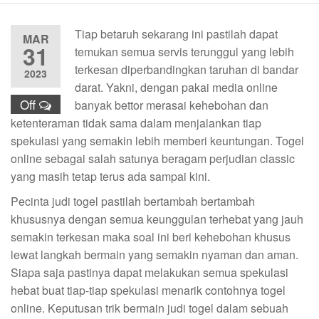
Tiap betaruh sekarang ini pastilah dapat
MAR
31
temukan semua servis terunggul yang lebih
terkesan diperbandingkan taruhan di bandar
2023
darat. Yakni, dengan pakai media online
Off
banyak bettor merasai kehebohan dan
ketenteraman tidak sama dalam menjalankan tiap
spekulasi yang semakin lebih memberi keuntungan. Togel
online sebagai salah satunya beragam perjudian classic
yang masih tetap terus ada sampai kini.
Pecinta judi togel pastilah bertambah bertambah
khususnya dengan semua keunggulan terhebat yang jauh
semakin terkesan maka soal ini beri kehebohan khusus
lewat langkah bermain yang semakin nyaman dan aman.
Siapa saja pastinya dapat melakukan semua spekulasi
hebat buat tiap-tiap spekulasi menarik contohnya togel
online. Keputusan trik bermain judi togel dalam sebuah