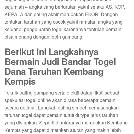
sejumlah 4 angka yang berturutan yakni selaku AS, KOP,
KEPALA dan paling akhir merupakan EKOR. Dengan
tentukan taruhan yang cocok yakni ramalan angka yang
keluar di pengeluaran togel karenanya tentulah pemain
bisa menang dengan lebih gampang.
Berikut ini Langkahnya
Bermain Judi Bandar Togel
Dana Taruhan Kembang
Kempis
Teknik paling gampang serta efektif dalam ikuti sebuah
spekulasi togel online akan dirasa beberapa pemain
secara optimal. Langkah paling simpel memasangkan
taruhan togel dapat pemain turuti di type jenis taruhan
yang disiapkan. Seperti diantaranya merupakan Kembang
Kempis yang dapat dimainkan aturan yang makin lebih