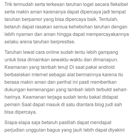
Trik termudah serta terkesan taruhan togel secara fleksibel
serta makin aman karenanya dapat dipercaya jadi tempat
taruhan berpamor yang bisa dipercaya baik. Tentulah,
betaruh dapat rasakan semua kehebohan taruhan dengan
lebih nyaman dan aman hingga dapat mempercayakannya
selaku arena taruhan berprestise.
Taruhan lewat cara online sudah tentu lebih gampang
untuk bisa dimainkan sewaktu-waktu dan dimanapun.
Keamanan yang tambah teruji Di saat pakai android
berbasiskan internet sebagai alat bermainnya karena itu
berasa makin aman dan perihal ini pasti memberikan
dukungan kemenangan yang tambah lebih terbukti sehari-
harinya. Keamanan terjaga sudah tentu bakal didapat
pemain Saat dapat masuk di satu diantara blog judi sah
bisa dipercaya.
Siapa-siapa saja betaruh pastilah dapat mendapat
perjudian unggulan bagus yang jauh lebih dapat diyakini