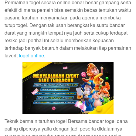
Permainan togel secara online benar-benar gampang serta
efektif di mana pemain bisa semakin bebas tentukan waktu
pasang taruhan menyamakan pada agenda membuka
tutup togel. Dengan tak usah berangkat ke suatu bandar
darat yang mungkin tempat nya jauh serta cukup terdapat
resiko jadi perihal ini selalu memberikan kepuasan
terhadap banyak betaruh dalam melakukan tiap permainan
favorit
togel online
.
Teknik bermain taruhan togel Bersama bandar togel dana
paling dipercaya yaitu dengan jadi peserta didalamnya