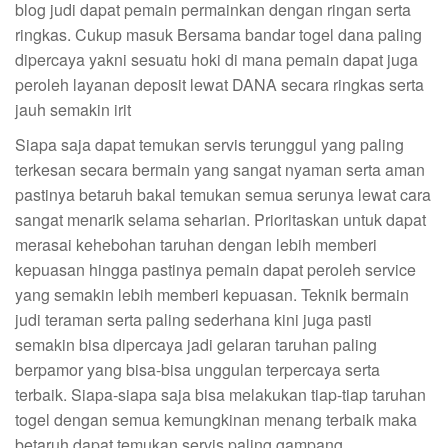
blog judi dapat pemain permainkan dengan ringan serta
ringkas. Cukup masuk Bersama bandar togel dana paling
dipercaya yakni sesuatu hoki di mana pemain dapat juga
peroleh layanan deposit lewat DANA secara ringkas serta
jauh semakin irit
Siapa saja dapat temukan servis terunggul yang paling
terkesan secara bermain yang sangat nyaman serta aman
pastinya betaruh bakal temukan semua serunya lewat cara
sangat menarik selama seharian. Prioritaskan untuk dapat
merasai kehebohan taruhan dengan lebih memberi
kepuasan hingga pastinya pemain dapat peroleh service
yang semakin lebih memberi kepuasan. Teknik bermain
judi teraman serta paling sederhana kini juga pasti
semakin bisa dipercaya jadi gelaran taruhan paling
berpamor yang bisa-bisa unggulan terpercaya serta
terbaik. Siapa-siapa saja bisa melakukan tiap-tiap taruhan
togel dengan semua kemungkinan menang terbaik maka
betaruh dapat temukan servis paling gampang.