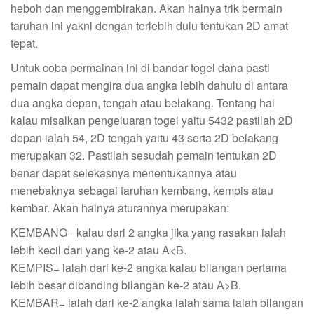
heboh dan menggembirakan. Akan halnya trik bermain
taruhan ini yakni dengan terlebih dulu tentukan 2D amat
tepat.
Untuk coba permainan ini di bandar togel dana pasti
pemain dapat mengira dua angka lebih dahulu di antara
dua angka depan, tengah atau belakang. Tentang hal
kalau misalkan pengeluaran togel yaitu 5432 pastilah 2D
depan ialah 54, 2D tengah yaitu 43 serta 2D belakang
merupakan 32. Pastilah sesudah pemain tentukan 2D
benar dapat selekasnya menentukannya atau
menebaknya sebagai taruhan kembang, kempis atau
kembar. Akan halnya aturannya merupakan:
KEMBANG= kalau dari 2 angka jika yang rasakan ialah
lebih kecil dari yang ke-2 atau A<B.
KEMPIS= ialah dari ke-2 angka kalau bilangan pertama
lebih besar dibanding bilangan ke-2 atau A>B.
KEMBAR= ialah dari ke-2 angka ialah sama ialah bilangan