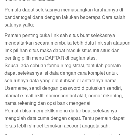
Pemula dapat selekasnya memasangkan taruhannya di
bandar togel dana dengan lakukan beberapa Cara salah
satunya yaitu:
Pemain penting buka link sah situs buat selekasnya
mendaftarkan secara membuka lebih dulu link sah ataupun
link pilihan situs maka dapat masuk situs inti situs dan
penting pilih menu DAFTAR di bagian atas.
Seusai ada sebuah formulir registrasi, tentulah pemain
dapat selekasnya isi data dengan cara komplet untuk
seluruhnya data yang dibutuhkan di antaranya nama
Username, sandi dengan password diputuskan sendiri,
alamat e-mail aktif, nomor contact aktif, nomor rekening,
nama rekening dan opsi bank mengenai.
Pemain bisa mengeklik menu daftar buat selekasnya
mengolah data cuma dengan cepat. Tentu pemain dapat
lekas lebih simpel temukan account anggota sah.