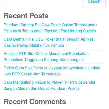
Search
Recent Posts
Panduan Strategi Pai Gow Poker Online Terbaik untuk
Pemula di Tahun 2026: Tips dan Trik Menang Sukses
Cara Bermain Pai Gow Poker di HP dengan Aplikasi
Casino Paling Stabil untuk Pemula
Analisis RTP Slot Online: Memahami Keterkaitan
Persentase Tinggi dan Peluang Kemenangan
Daftar Situs Slot Gacor 2026 yang Menyediakan Update
Live RTP Setiap Jam Terpercaya
Cara Menghitung Return to Player (RTP) Slot Sendiri
dengan Mudah dan Cepat: Panduan Praktis
Recent Comments