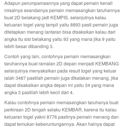
Adapun perumpamaannya yang dapat pemain kenali
misalnya seandainya pemain memasangkan taruhannya
buat 2D belakang jadi KEMPIS, selanjutnya kalau
keluaran togel yang tampil yaitu 8893 pasti pemain juga
ditetapkan menang lantaran bisa disaksikan kalau dari
angka itu sisi belakang yaitu 93 yang mana jika 9 yaitu
lebih besar dibanding 3.
Contoh yang lain, contohnya pemain memasangkan
taruhannya buat ramalan 2D depan menjadi KEMBANG
selanjutnya menyaksikan pada result togel yang keluar
ialah 3487 pastilah pemain juga dikatakan menang, jika
dapat disaksikan angka depan ini yaitu 34 yang mana
angka 3 pastilah lebih kecil dari 4.
Kalau contohnya pemain memasangkan taruhanya buat
perkiraan 2D tengah selaku KEMBAR, karena itu kalau
keluaran togel yakni 8776 pastinya pemain menang dan
dapat temukan keberuntungannya. Akan halnya dapat