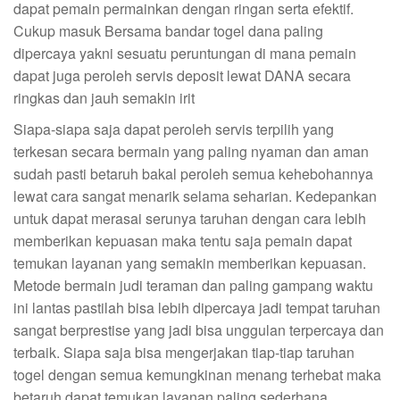
dapat pemain permainkan dengan ringan serta efektif.
Cukup masuk Bersama bandar togel dana paling
dipercaya yakni sesuatu peruntungan di mana pemain
dapat juga peroleh servis deposit lewat DANA secara
ringkas dan jauh semakin irit
Siapa-siapa saja dapat peroleh servis terpilih yang
terkesan secara bermain yang paling nyaman dan aman
sudah pasti betaruh bakal peroleh semua kehebohannya
lewat cara sangat menarik selama seharian. Kedepankan
untuk dapat merasai serunya taruhan dengan cara lebih
memberikan kepuasan maka tentu saja pemain dapat
temukan layanan yang semakin memberikan kepuasan.
Metode bermain judi teraman dan paling gampang waktu
ini lantas pastilah bisa lebih dipercaya jadi tempat taruhan
sangat berprestise yang jadi bisa unggulan terpercaya dan
terbaik. Siapa saja bisa mengerjakan tiap-tiap taruhan
togel dengan semua kemungkinan menang terhebat maka
betaruh dapat temukan layanan paling sederhana.