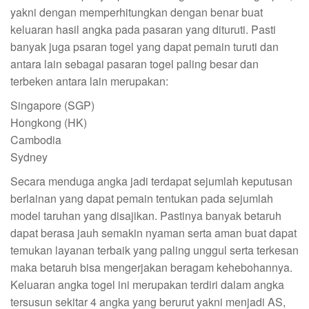
yakni dengan memperhitungkan dengan benar buat
keluaran hasil angka pada pasaran yang dituruti. Pasti
banyak juga psaran togel yang dapat pemain turuti dan
antara lain sebagai pasaran togel paling besar dan
terbeken antara lain merupakan:
Singapore (SGP)
Hongkong (HK)
Cambodia
Sydney
Secara menduga angka jadi terdapat sejumlah keputusan
berlainan yang dapat pemain tentukan pada sejumlah
model taruhan yang disajikan. Pastinya banyak betaruh
dapat berasa jauh semakin nyaman serta aman buat dapat
temukan layanan terbaik yang paling unggul serta terkesan
maka betaruh bisa mengerjakan beragam kehebohannya.
Keluaran angka togel ini merupakan terdiri dalam angka
tersusun sekitar 4 angka yang berurut yakni menjadi AS,