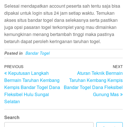
Selesai mendapatkan account peserta sah tentu saja bisa
dipakai untuk login situs 24 jam setiap waktu. Temukan
akses situs bandar togel dana selekasnya serta pastikan
juga opsi pasaran togel terkomplet yang mau dimainkan
kemungkinan menang bertambah tinggi maka pastinya
betaruh dapat peroleh keringanan taruhan togel.
Posted in
Bandar Togel
Post
Previous
PREVIOUS
NEXT
N
Keputusan Langkah
Aturan Teknik Bermain
Post
Po
navigation
Bermain Taruhan Kembang
Taruhan Kembang Kempis
Kempis Bandar Togel Dana
Bandar Togel Dana Fleksibel
Fleksibel Hulu Sungai
Gunung Mas
Selatan
Search