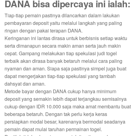
DANA bisa dipercaya ini ialah:
Tiap-tiap pemain pastinya dilancarkan dalam lakukan
pembayaran deposit yaitu melalui langkah yang paling
ringan dengan pakai terapan DANA.
Keringanan ini lantas dirasa untuk berbisnis setiap waktu
serta dimanapun secara makin aman serta jauh makin
cepat. Gampang melakukan tiap spekulasi judi togel
terbaik akan dirasa banyak betaruh melalui cara paling
nyaman dan aman. Siapa saja pastinya simpel juga buat
dapat mengerjakan tiap-tiap spekulasi yang tambah
dahsyat dan aman.
Metode bayar dengan DANA cukup hanya minimum
deposit yang semakin lebih dapat terjangkau semisalnya
cukup dengan IDR 10.000 saja maka amat membantu buat
beberapa betaruh. Dengan tak perlu kerja keras
persiapkan modal besar, karenanya bermodal seadanya
pemain dapat mulai taruhan permainan togel.