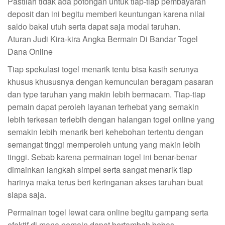
Pastilah tidak ada potongan untuk tiap-tiap pembayaran
deposit dan ini begitu memberi keuntungan karena nilai
saldo bakal utuh serta dapat saja modal taruhan.
Aturan Judi Kira-kira Angka Bermain Di Bandar Togel
Dana Online
Tiap spekulasi togel menarik tentu bisa kasih serunya
khusus khususnya dengan kemunculan beragam pasaran
dan type taruhan yang makin lebih bermacam. Tiap-tiap
pemain dapat peroleh layanan terhebat yang semakin
lebih terkesan terlebih dengan halangan togel online yang
semakin lebih menarik beri kehebohan tertentu dengan
semangat tinggi memperoleh untung yang makin lebih
tinggi. Sebab karena permainan togel ini benar-benar
dimainkan langkah simpel serta sangat menarik tiap
harinya maka terus beri keringanan akses taruhan buat
siapa saja.
Permainan togel lewat cara online begitu gampang serta
efektif di mana pemain dapat bertambah bebas