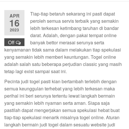
Tiap-tiap betaruh sekarang ini pasti dapat
APR
16
peroleh semua servis terbaik yang semakin
lebih terkesan ketimbang taruhan di bandar
2023
darat. Adalah, dengan pakai tempat online
Off
banyak bettor merasai serunya serta
kenyamanan tidak sama dalam melakukan tiap spekulasi
yang semakin lebih memberi keuntungan. Togel online
adalah salah satu beberapa perjudian classic yang masih
tetap lagi exist sampai saat ini.
Pecinta judi togel pasti kian bertambah terlebih dengan
semua keunggulan terhebat yang lebih terkesan maka
perihal ini beri serunya tertentu lewat langkah bermain
yang semakin lebih nyaman serta aman. Siapa saja
pastilah dapat mengerjakan semua spekulasi hebat buat
tiap-tiap spekulasi menarik misalnya togel online. Aturan
langkah bermain judi togel dalam sesuatu website judi