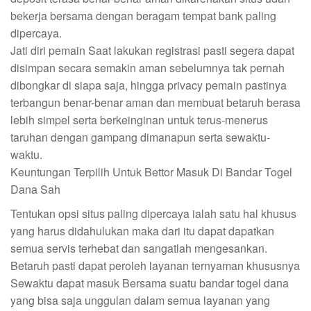
bekerja bersama dengan beragam tempat bank paling
dipercaya.
Jati diri pemain Saat lakukan registrasi pasti segera dapat
disimpan secara semakin aman sebelumnya tak pernah
dibongkar di siapa saja, hingga privacy pemain pastinya
terbangun benar-benar aman dan membuat betaruh berasa
lebih simpel serta berkeinginan untuk terus-menerus
taruhan dengan gampang dimanapun serta sewaktu-
waktu.
Keuntungan Terpilih Untuk Bettor Masuk Di Bandar Togel
Dana Sah
Tentukan opsi situs paling dipercaya ialah satu hal khusus
yang harus didahulukan maka dari itu dapat dapatkan
semua servis terhebat dan sangatlah mengesankan.
Betaruh pasti dapat peroleh layanan ternyaman khususnya
Sewaktu dapat masuk Bersama suatu bandar togel dana
yang bisa saja unggulan dalam semua layanan yang