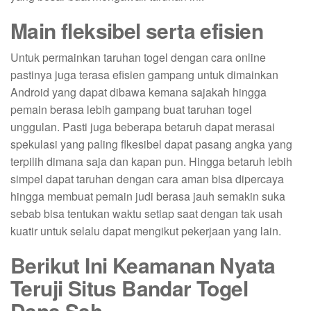
Main fleksibel serta efisien
Untuk permainkan taruhan togel dengan cara online
pastinya juga terasa efisien gampang untuk dimainkan
Android yang dapat dibawa kemana sajakah hingga
pemain berasa lebih gampang buat taruhan togel
unggulan. Pasti juga beberapa betaruh dapat merasai
spekulasi yang paling flkesibel dapat pasang angka yang
terpilih dimana saja dan kapan pun. Hingga betaruh lebih
simpel dapat taruhan dengan cara aman bisa dipercaya
hingga membuat pemain judi berasa jauh semakin suka
sebab bisa tentukan waktu setiap saat dengan tak usah
kuatir untuk selalu dapat mengikut pekerjaan yang lain.
Berikut Ini Keamanan Nyata
Teruji Situs Bandar Togel
Dana Sah