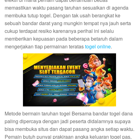
memastikan waktu pasang taruhan sesuaikan di agenda
membuka tutup togel. Dengan tak usah berangkat ke
sebuah bandar darat yang mungkin tempat nya jauh serta
cukup terdapat resiko karenanya perihal ini selalu
memberikan kepuasan pada beberapa betaruh dalam
mengerjakan tiap permainan teratas
togel online
.
Metode bermain taruhan togel Bersama bandar togel dana
paling dipercaya dengan jadi peserta didalamnya supaya
bisa membuka situs dan dapat pasang angka setiap waktu.
Pemain butuh punyai prakiraan angka keluaran togel pas,