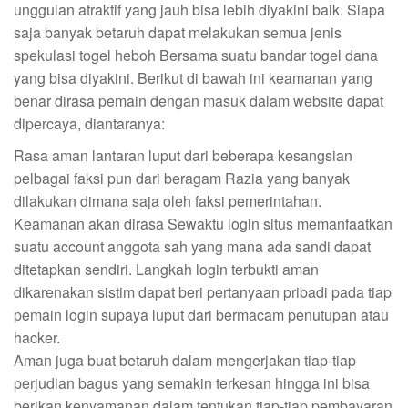
unggulan atraktif yang jauh bisa lebih diyakini baik. Siapa
saja banyak betaruh dapat melakukan semua jenis
spekulasi togel heboh Bersama suatu bandar togel dana
yang bisa diyakini. Berikut di bawah ini keamanan yang
benar dirasa pemain dengan masuk dalam website dapat
dipercaya, diantaranya:
Rasa aman lantaran luput dari beberapa kesangsian
pelbagai faksi pun dari beragam Razia yang banyak
dilakukan dimana saja oleh faksi pemerintahan.
Keamanan akan dirasa Sewaktu login situs memanfaatkan
suatu account anggota sah yang mana ada sandi dapat
ditetapkan sendiri. Langkah login terbukti aman
dikarenakan sistim dapat beri pertanyaan pribadi pada tiap
pemain login supaya luput dari bermacam penutupan atau
hacker.
Aman juga buat betaruh dalam mengerjakan tiap-tiap
perjudian bagus yang semakin terkesan hingga ini bisa
berikan kenyamanan dalam tentukan tiap-tiap pembayaran