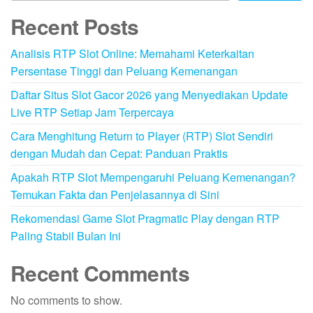
Recent Posts
Analisis RTP Slot Online: Memahami Keterkaitan
Persentase Tinggi dan Peluang Kemenangan
Daftar Situs Slot Gacor 2026 yang Menyediakan Update
Live RTP Setiap Jam Terpercaya
Cara Menghitung Return to Player (RTP) Slot Sendiri
dengan Mudah dan Cepat: Panduan Praktis
Apakah RTP Slot Mempengaruhi Peluang Kemenangan?
Temukan Fakta dan Penjelasannya di Sini
Rekomendasi Game Slot Pragmatic Play dengan RTP
Paling Stabil Bulan Ini
Recent Comments
No comments to show.