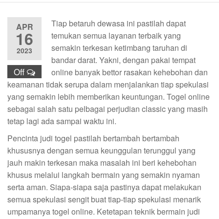
Tiap betaruh dewasa ini pastilah dapat
APR
16
temukan semua layanan terbaik yang
semakin terkesan ketimbang taruhan di
2023
bandar darat. Yakni, dengan pakai tempat
Off
online banyak bettor rasakan kehebohan dan
keamanan tidak serupa dalam menjalankan tiap spekulasi
yang semakin lebih memberikan keuntungan. Togel online
sebagai salah satu pelbagai perjudian classic yang masih
tetap lagi ada sampai waktu ini.
Pencinta judi togel pastilah bertambah bertambah
khususnya dengan semua keunggulan terunggul yang
jauh makin terkesan maka masalah ini beri kehebohan
khusus melalui langkah bermain yang semakin nyaman
serta aman. Siapa-siapa saja pastinya dapat melakukan
semua spekulasi sengit buat tiap-tiap spekulasi menarik
umpamanya togel online. Ketetapan teknik bermain judi