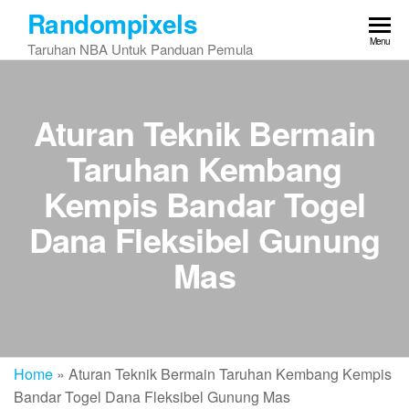
Skip
Randompixels
to
Menu
Taruhan NBA Untuk Panduan Pemula
the
content
Aturan Teknik Bermain
Taruhan Kembang
Kempis Bandar Togel
Dana Fleksibel Gunung
Mas
Home
»
Aturan Teknik Bermain Taruhan Kembang Kempis
Bandar Togel Dana Fleksibel Gunung Mas