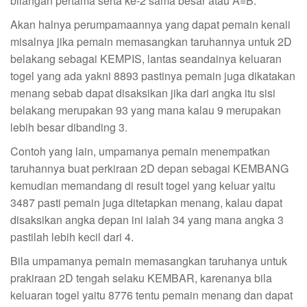
bilangan pertama serta ke-2 sama besar atau A=B.
Akan halnya perumpamaannya yang dapat pemain kenali
misalnya jika pemain memasangkan taruhannya untuk 2D
belakang sebagai KEMPIS, lantas seandainya keluaran
togel yang ada yakni 8893 pastinya pemain juga dikatakan
menang sebab dapat disaksikan jika dari angka itu sisi
belakang merupakan 93 yang mana kalau 9 merupakan
lebih besar dibanding 3.
Contoh yang lain, umpamanya pemain menempatkan
taruhannya buat perkiraan 2D depan sebagai KEMBANG
kemudian memandang di result togel yang keluar yaitu
3487 pasti pemain juga ditetapkan menang, kalau dapat
disaksikan angka depan ini ialah 34 yang mana angka 3
pastilah lebih kecil dari 4.
Bila umpamanya pemain memasangkan taruhanya untuk
prakiraan 2D tengah selaku KEMBAR, karenanya bila
keluaran togel yaitu 8776 tentu pemain menang dan dapat