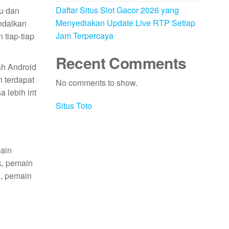
Daftar Situs Slot Gacor 2026 yang
tu dan
Menyediakan Update Live RTP Setiap
ndalkan
Jam Terpercaya
 tiap-tiap
Recent Comments
ah Android
h terdapat
No comments to show.
lebih irit
Situs Toto
main
k, pemain
a, pemain