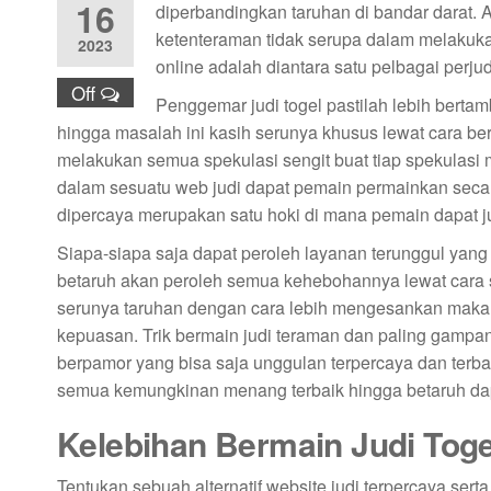
16
diperbandingkan taruhan di bandar darat. 
ketenteraman tidak serupa dalam melakuka
2023
online adalah diantara satu pelbagai perjud
Off
Penggemar judi togel pastilah lebih berta
hingga masalah ini kasih serunya khusus lewat cara be
melakukan semua spekulasi sengit buat tiap spekulasi 
dalam sesuatu web judi dapat pemain permainkan secar
dipercaya merupakan satu hoki di mana pemain dapat ju
Siapa-siapa saja dapat peroleh layanan terunggul yan
betaruh akan peroleh semua kehebohannya lewat cara 
serunya taruhan dengan cara lebih mengesankan maka d
kepuasan. Trik bermain judi teraman dan paling gampang
berpamor yang bisa saja unggulan terpercaya dan terbai
semua kemungkinan menang terbaik hingga betaruh dapa
Kelebihan Bermain Judi Togel 
Tentukan sebuah alternatif website judi terpercaya sert