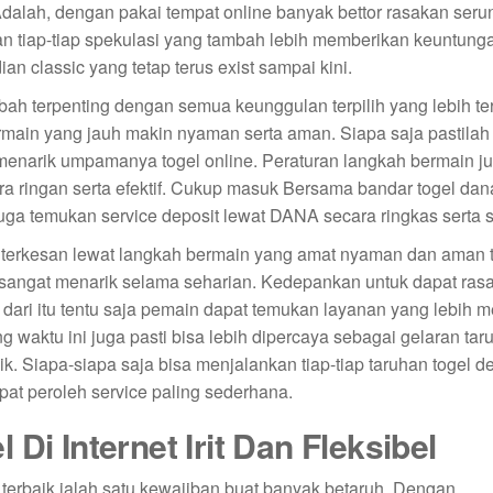
Adalah, dengan pakai tempat online banyak bettor rasakan seru
n tiap-tiap spekulasi yang tambah lebih memberikan keuntunga
ian classic yang tetap terus exist sampai kini.
mbah terpenting dengan semua keunggulan terpilih yang lebih t
rmain yang jauh makin nyaman serta aman. Siapa saja pastilah
menarik umpamanya togel online. Peraturan langkah bermain ju
a ringan serta efektif. Cukup masuk Bersama bandar togel dan
ga temukan service deposit lewat DANA secara ringkas serta se
g terkesan lewat langkah bermain yang amat nyaman dan aman 
sangat menarik selama seharian. Kedepankan untuk dapat ras
ari itu tentu saja pemain dapat temukan layanan yang lebih 
 waktu ini juga pasti bisa lebih dipercaya sebagai gelaran tar
k. Siapa-siapa saja bisa menjalankan tiap-tiap taruhan togel 
t peroleh service paling sederhana.
Di Internet Irit Dan Fleksibel
a terbaik ialah satu kewajiban buat banyak betaruh. Dengan