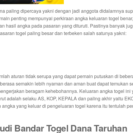
na paling dipercaya yakni dengan jadi anggota didalamnya sup
ain penting mempunyai perkiraan angka keluaran togel benar,
n hasil angka pada pasaran yang dituruti. Pastinya banyak ju
 pasaran togel paling besar dan terbeken salah satunya yakni:
lah aturan tidak serupa yang dapat pemain putuskan di beber
t berasa semakin lebih nyaman dan aman buat dapat temukan se
mengerjakan beragam kehebohannya. Keluaran angka togel ini 
urut adalah selaku AS, KOP, KEPALA dan paling akhir yaitu EK
angka yang keluar di pengeluaran togel karena itu tentulah pe
 Judi Bandar Togel Dana Taruhan