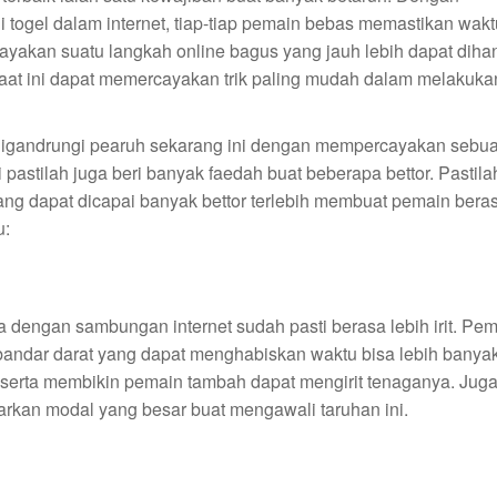
 togel dalam internet, tiap-tiap pemain bebas memastikan wak
ayakan suatu langkah online bagus yang jauh lebih dapat diha
saat ini dapat memercayakan trik paling mudah dalam melakukan
 digandrungi pearuh sekarang ini dengan mempercayakan sebu
i pastilah juga beri banyak faedah buat beberapa bettor. Pastila
ang dapat dicapai banyak bettor terlebih membuat pemain berasa 
u:
 dengan sambungan internet sudah pasti berasa lebih irit. Pe
u bandar darat yang dapat menghabiskan waktu bisa lebih banya
at serta membikin pemain tambah dapat mengirit tenaganya. Jug
arkan modal yang besar buat mengawali taruhan ini.