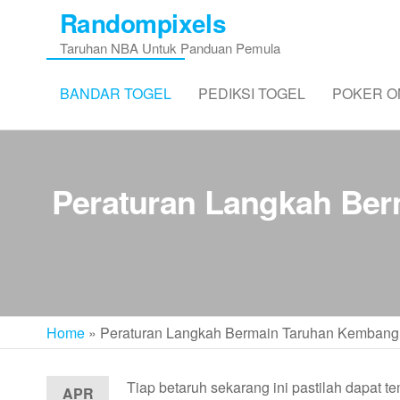
Skip
Randompixels
to
Taruhan NBA Untuk Panduan Pemula
the
content
BANDAR TOGEL
PEDIKSI TOGEL
POKER O
Peraturan Langkah Be
Home
»
Peraturan Langkah Bermain Taruhan Kembang 
Tiap betaruh sekarang ini pastilah dapat 
APR