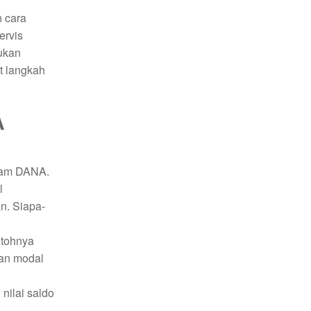
n cara
ervis
mukan
t langkah
A
gram DANA.
l
an. Siapa-
ntohnya
kan modal
nilai saldo