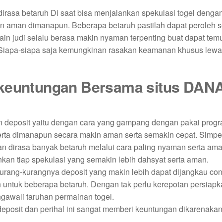
irasa betaruh Di saat bisa menjalankan spekulasi togel denga
dan aman dimanapun. Beberapa betaruh pastilah dapat peroleh s
ain judi selalu berasa makin nyaman terpenting buat dapat te
 Siapa-siapa saja kemungkinan rasakan keamanan khusus lewa
 keuntungan Bersama situs DAN
an deposit yaitu dengan cara yang gampang dengan pakai pro
 serta dimanapun secara makin aman serta semakin cepat. Simpe
akan dirasa banyak betaruh melalui cara paling nyaman serta am
kan tiap spekulasi yang semakin lebih dahsyat serta aman.
ang-kurangnya deposit yang makin lebih dapat dijangkau co
 untuk beberapa betaruh. Dengan tak perlu kerepotan persiap
gawali taruhan permainan togel.
eposit dan perihal ini sangat memberi keuntungan dikarenakan 