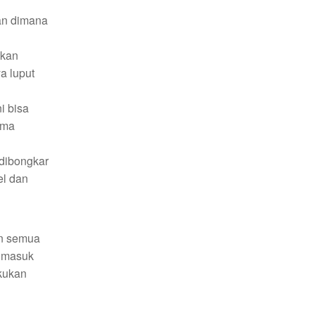
an dimana
ikan
a luput
i bisa
ama
 dibongkar
el dan
an semua
t masuk
kukan