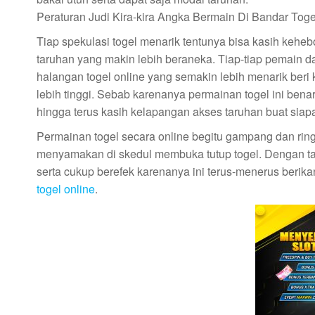
Peraturan Judi Kira-kira Angka Bermain Di Bandar Tog
Tiap spekulasi togel menarik tentunya bisa kasih keh
taruhan yang makin lebih beraneka. Tiap-tiap pemain d
halangan togel online yang semakin lebih menarik beri
lebih tinggi. Sebab karenanya permainan togel ini bena
hingga terus kasih kelapangan akses taruhan buat siapa
Permainan togel secara online begitu gampang dan rin
menyamakan di skedul membuka tutup togel. Dengan ta
serta cukup berefek karenanya ini terus-menerus berik
togel online
.