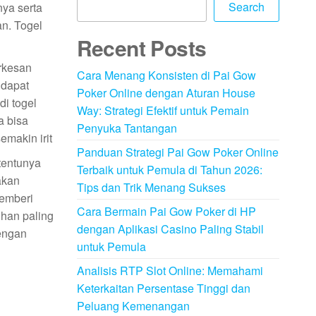
Search
nya serta
n. Togel
Recent Posts
erkesan
Cara Menang Konsisten di Pai Gow
 dapat
Poker Online dengan Aturan House
di togel
Way: Strategi Efektif untuk Pemain
a bisa
Penyuka Tantangan
makin irit
Panduan Strategi Pai Gow Poker Online
tentunya
Terbaik untuk Pemula di Tahun 2026:
akan
Tips dan Trik Menang Sukses
memberi
Cara Bermain Pai Gow Poker di HP
uhan paling
dengan Aplikasi Casino Paling Stabil
dengan
untuk Pemula
Analisis RTP Slot Online: Memahami
Keterkaitan Persentase Tinggi dan
Peluang Kemenangan