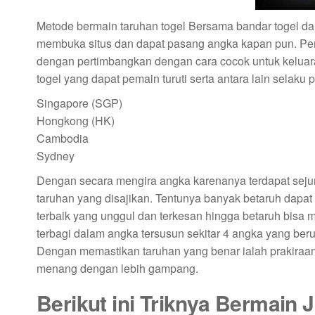
Metode bermain taruhan togel Bersama bandar togel da
membuka situs dan dapat pasang angka kapan pun. Pem
dengan pertimbangkan dengan cara cocok untuk keluara
togel yang dapat pemain turuti serta antara lain selaku
Singapore (SGP)
Hongkong (HK)
Cambodia
Sydney
Dengan secara mengira angka karenanya terdapat sejum
taruhan yang disajikan. Tentunya banyak betaruh dapa
terbaik yang unggul dan terkesan hingga betaruh bisa 
terbagi dalam angka tersusun sekitar 4 angka yang ber
Dengan memastikan taruhan yang benar ialah prakiraan 
menang dengan lebih gampang.
Berikut ini Triknya Bermain