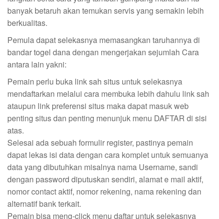
banyak betaruh akan temukan servis yang semakin lebih
berkualitas.
Pemula dapat selekasnya memasangkan taruhannya di
bandar togel dana dengan mengerjakan sejumlah Cara
antara lain yakni:
Pemain perlu buka link sah situs untuk selekasnya
mendaftarkan melalui cara membuka lebih dahulu link sah
ataupun link preferensi situs maka dapat masuk web
penting situs dan penting menunjuk menu DAFTAR di sisi
atas.
Selesai ada sebuah formulir register, pastinya pemain
dapat lekas isi data dengan cara komplet untuk semuanya
data yang dibutuhkan misalnya nama Username, sandi
dengan password diputuskan sendiri, alamat e mail aktif,
nomor contact aktif, nomor rekening, nama rekening dan
alternatif bank terkait.
Pemain bisa meng-click menu daftar untuk selekasnya