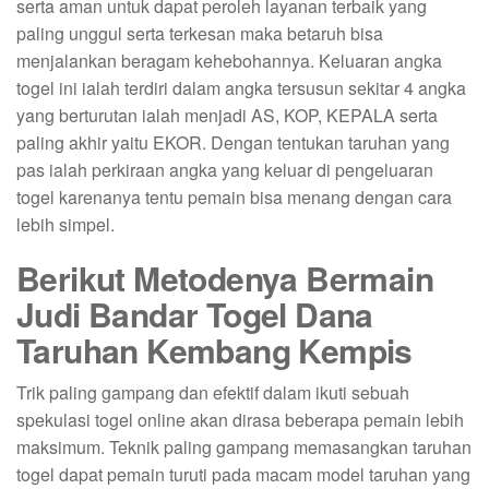
serta aman untuk dapat peroleh layanan terbaik yang
paling unggul serta terkesan maka betaruh bisa
menjalankan beragam kehebohannya. Keluaran angka
togel ini ialah terdiri dalam angka tersusun sekitar 4 angka
yang berturutan ialah menjadi AS, KOP, KEPALA serta
paling akhir yaitu EKOR. Dengan tentukan taruhan yang
pas ialah perkiraan angka yang keluar di pengeluaran
togel karenanya tentu pemain bisa menang dengan cara
lebih simpel.
Berikut Metodenya Bermain
Judi Bandar Togel Dana
Taruhan Kembang Kempis
Trik paling gampang dan efektif dalam ikuti sebuah
spekulasi togel online akan dirasa beberapa pemain lebih
maksimum. Teknik paling gampang memasangkan taruhan
togel dapat pemain turuti pada macam model taruhan yang