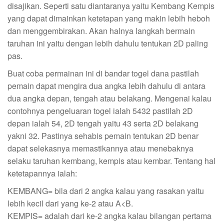
disajikan. Seperti satu diantaranya yaitu Kembang Kempis
yang dapat dimainkan ketetapan yang makin lebih heboh
dan menggembirakan. Akan halnya langkah bermain
taruhan ini yaitu dengan lebih dahulu tentukan 2D paling
pas.
Buat coba permainan ini di bandar togel dana pastilah
pemain dapat mengira dua angka lebih dahulu di antara
dua angka depan, tengah atau belakang. Mengenai kalau
contohnya pengeluaran togel ialah 5432 pastilah 2D
depan ialah 54, 2D tengah yaitu 43 serta 2D belakang
yakni 32. Pastinya sehabis pemain tentukan 2D benar
dapat selekasnya memastikannya atau menebaknya
selaku taruhan kembang, kempis atau kembar. Tentang hal
ketetapannya ialah:
KEMBANG= bila dari 2 angka kalau yang rasakan yaitu
lebih kecil dari yang ke-2 atau A<B.
KEMPIS= adalah dari ke-2 angka kalau bilangan pertama