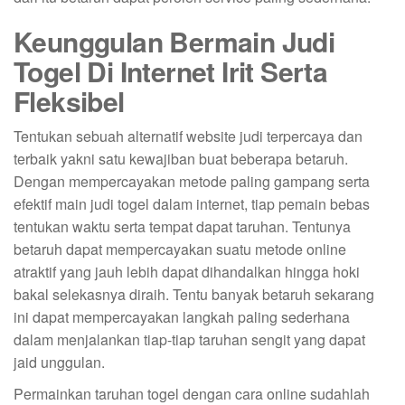
Keunggulan Bermain Judi
Togel Di Internet Irit Serta
Fleksibel
Tentukan sebuah alternatif website judi terpercaya dan
terbaik yakni satu kewajiban buat beberapa betaruh.
Dengan mempercayakan metode paling gampang serta
efektif main judi togel dalam internet, tiap pemain bebas
tentukan waktu serta tempat dapat taruhan. Tentunya
betaruh dapat mempercayakan suatu metode online
atraktif yang jauh lebih dapat dihandalkan hingga hoki
bakal selekasnya diraih. Tentu banyak betaruh sekarang
ini dapat mempercayakan langkah paling sederhana
dalam menjalankan tiap-tiap taruhan sengit yang dapat
jaid unggulan.
Permainkan taruhan togel dengan cara online sudahlah