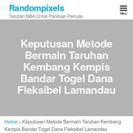
Skip
Randompixels
to
Menu
Taruhan NBA Untuk Panduan Pemula
the
content
Keputusan Metode
Bermain Taruhan
Kembang Kempis
Bandar Togel Dana
Fleksibel Lamandau
Home
»
Keputusan Metode Bermain Taruhan Kembang
Kempis Bandar Togel Dana Fleksibel Lamandau