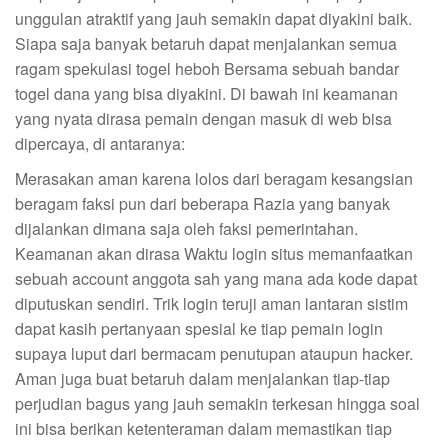
unggulan atraktif yang jauh semakin dapat diyakini baik.
Siapa saja banyak betaruh dapat menjalankan semua
ragam spekulasi togel heboh Bersama sebuah bandar
togel dana yang bisa diyakini. Di bawah ini keamanan
yang nyata dirasa pemain dengan masuk di web bisa
dipercaya, di antaranya:
Merasakan aman karena lolos dari beragam kesangsian
beragam faksi pun dari beberapa Razia yang banyak
dijalankan dimana saja oleh faksi pemerintahan.
Keamanan akan dirasa Waktu login situs memanfaatkan
sebuah account anggota sah yang mana ada kode dapat
diputuskan sendiri. Trik login teruji aman lantaran sistim
dapat kasih pertanyaan spesial ke tiap pemain login
supaya luput dari bermacam penutupan ataupun hacker.
Aman juga buat betaruh dalam menjalankan tiap-tiap
perjudian bagus yang jauh semakin terkesan hingga soal
ini bisa berikan ketenteraman dalam memastikan tiap