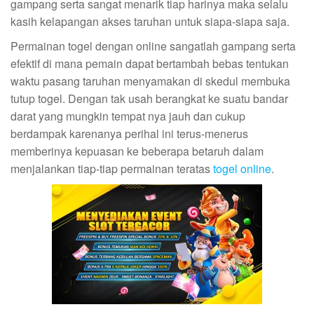
gampang serta sangat menarik tiap harinya maka selalu
kasih kelapangan akses taruhan untuk siapa-siapa saja.
Permainan togel dengan online sangatlah gampang serta
efektif di mana pemain dapat bertambah bebas tentukan
waktu pasang taruhan menyamakan di skedul membuka
tutup togel. Dengan tak usah berangkat ke suatu bandar
darat yang mungkin tempat nya jauh dan cukup
berdampak karenanya perihal ini terus-menerus
memberinya kepuasan ke beberapa betaruh dalam
menjalankan tiap-tiap permainan teratas
togel online
.