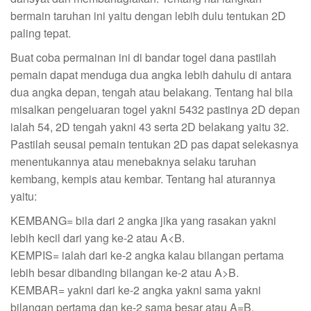
bermain taruhan ini yaitu dengan lebih dulu tentukan 2D
paling tepat.
Buat coba permainan ini di bandar togel dana pastilah
pemain dapat menduga dua angka lebih dahulu di antara
dua angka depan, tengah atau belakang. Tentang hal bila
misalkan pengeluaran togel yakni 5432 pastinya 2D depan
ialah 54, 2D tengah yakni 43 serta 2D belakang yaitu 32.
Pastilah seusai pemain tentukan 2D pas dapat selekasnya
menentukannya atau menebaknya selaku taruhan
kembang, kempis atau kembar. Tentang hal aturannya
yaitu:
KEMBANG= bila dari 2 angka jika yang rasakan yakni
lebih kecil dari yang ke-2 atau A<B.
KEMPIS= ialah dari ke-2 angka kalau bilangan pertama
lebih besar dibanding bilangan ke-2 atau A>B.
KEMBAR= yakni dari ke-2 angka yakni sama yakni
bilangan pertama dan ke-2 sama besar atau A=B.