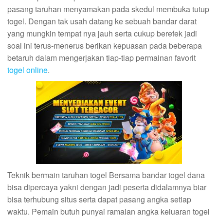
pasang taruhan menyamakan pada skedul membuka tutup
togel. Dengan tak usah datang ke sebuah bandar darat
yang mungkin tempat nya jauh serta cukup berefek jadi
soal ini terus-menerus berikan kepuasan pada beberapa
betaruh dalam mengerjakan tiap-tiap permainan favorit
togel online
.
Teknik bermain taruhan togel Bersama bandar togel dana
bisa dipercaya yakni dengan jadi peserta didalamnya biar
bisa terhubung situs serta dapat pasang angka setiap
waktu. Pemain butuh punyai ramalan angka keluaran togel