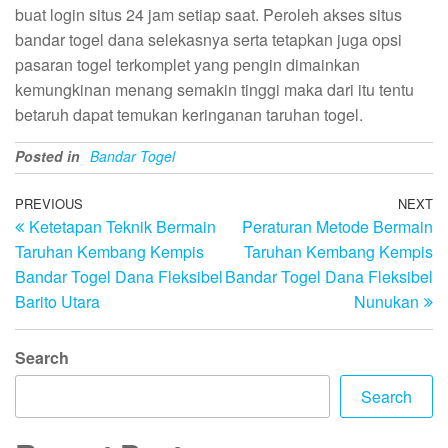
buat login situs 24 jam setiap saat. Peroleh akses situs
bandar togel dana selekasnya serta tetapkan juga opsi
pasaran togel terkomplet yang pengin dimainkan
kemungkinan menang semakin tinggi maka dari itu tentu
betaruh dapat temukan keringanan taruhan togel.
Posted in
Bandar Togel
Post
Previous
PREVIOUS
NEXT
N
Ketetapan Teknik Bermain
Peraturan Metode Bermain
Post
Po
navigation
Taruhan Kembang Kempis
Taruhan Kembang Kempis
Bandar Togel Dana Fleksibel
Bandar Togel Dana Fleksibel
Barito Utara
Nunukan
Search
Search