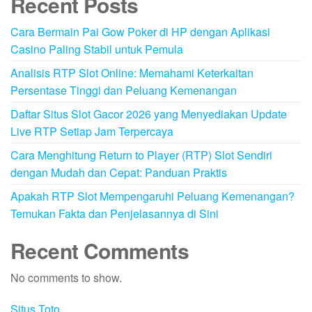
Recent Posts
Cara Bermain Pai Gow Poker di HP dengan Aplikasi
Casino Paling Stabil untuk Pemula
Analisis RTP Slot Online: Memahami Keterkaitan
Persentase Tinggi dan Peluang Kemenangan
Daftar Situs Slot Gacor 2026 yang Menyediakan Update
Live RTP Setiap Jam Terpercaya
Cara Menghitung Return to Player (RTP) Slot Sendiri
dengan Mudah dan Cepat: Panduan Praktis
Apakah RTP Slot Mempengaruhi Peluang Kemenangan?
Temukan Fakta dan Penjelasannya di Sini
Recent Comments
No comments to show.
Situs Toto