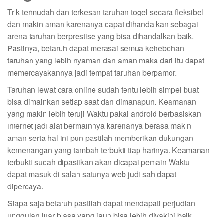
Trik termudah dan terkesan taruhan togel secara fleksibel
dan makin aman karenanya dapat dihandalkan sebagai
arena taruhan berprestise yang bisa dihandalkan baik.
Pastinya, betaruh dapat merasai semua kehebohan
taruhan yang lebih nyaman dan aman maka dari itu dapat
memercayakannya jadi tempat taruhan berpamor.
Taruhan lewat cara online sudah tentu lebih simpel buat
bisa dimainkan setiap saat dan dimanapun. Keamanan
yang makin lebih teruji Waktu pakai android berbasiskan
internet jadi alat bermainnya karenanya berasa makin
aman serta hal ini pun pastilah memberikan dukungan
kemenangan yang tambah terbukti tiap harinya. Keamanan
terbukti sudah dipastikan akan dicapai pemain Waktu
dapat masuk di salah satunya web judi sah dapat
dipercaya.
Siapa saja betaruh pastilah dapat mendapati perjudian
unggulan luar biasa yang jauh bisa lebih diyakini baik.