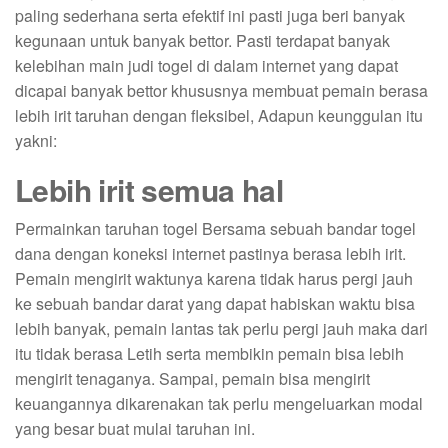
paling sederhana serta efektif ini pasti juga beri banyak
kegunaan untuk banyak bettor. Pasti terdapat banyak
kelebihan main judi togel di dalam internet yang dapat
dicapai banyak bettor khususnya membuat pemain berasa
lebih irit taruhan dengan fleksibel, Adapun keunggulan itu
yakni:
Lebih irit semua hal
Permainkan taruhan togel Bersama sebuah bandar togel
dana dengan koneksi internet pastinya berasa lebih irit.
Pemain mengirit waktunya karena tidak harus pergi jauh
ke sebuah bandar darat yang dapat habiskan waktu bisa
lebih banyak, pemain lantas tak perlu pergi jauh maka dari
itu tidak berasa Letih serta membikin pemain bisa lebih
mengirit tenaganya. Sampai, pemain bisa mengirit
keuangannya dikarenakan tak perlu mengeluarkan modal
yang besar buat mulai taruhan ini.