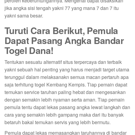
peroleh keberuntungannya. Mengenai dapat disaksikan
jika angka sisi tengah yakni 77 yang mana 7 dan 7 itu
yakni sama besar.
Turuti Cara Berikut, Pemula
Dapat Pasang Angka Bandar
Togel Dana!
Tentukan sesuatu alternatif situs terpercaya dan terbaik
yakni sebuah hal penting yang harus menjadi target utama
terunggul dalam melaksanakn semua macan pertaruh apa
saja terhitung togel Kembang Kempis. Tiap pemain dapat
temukan service taruhan paling hebat dan mengesankan
dengan semakin lebih nyaman serta aman. Tiap pemain
pemula tentu dapat lekas pasang angka lewat langkah dan
cara yang semakin lebih gampang maka dari itu banyak
betaruh bakal temukan servis yang lebih bermutu.
Pemula dapat lekas memasangkan taruhannya di bandar