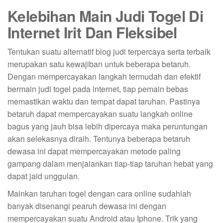
Kelebihan Main Judi Togel Di
Internet Irit Dan Fleksibel
Tentukan suatu alternatif blog judi terpercaya serta terbaik
merupakan satu kewajiban untuk beberapa betaruh.
Dengan mempercayakan langkah termudah dan efektif
bermain judi togel pada internet, tiap pemain bebas
memastikan waktu dan tempat dapat taruhan. Pastinya
betaruh dapat mempercayakan suatu langkah online
bagus yang jauh bisa lebih dipercaya maka peruntungan
akan selekasnya diraih. Tentunya beberapa betaruh
dewasa ini dapat mempercayakan metode paling
gampang dalam menjalankan tiap-tiap taruhan hebat yang
dapat jaid unggulan.
Mainkan taruhan togel dengan cara online sudahlah
banyak disenangi pearuh dewasa ini dengan
mempercayakan suatu Android atau Iphone. Trik yang