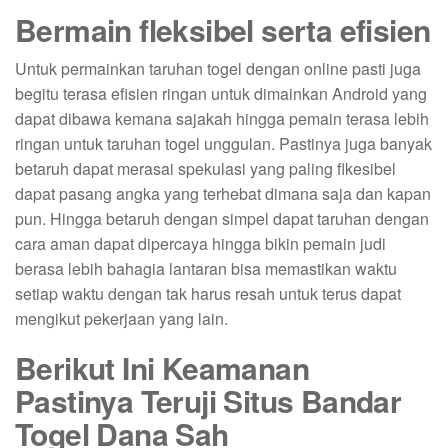
Bermain fleksibel serta efisien
Untuk permainkan taruhan togel dengan online pasti juga
begitu terasa efisien ringan untuk dimainkan Android yang
dapat dibawa kemana sajakah hingga pemain terasa lebih
ringan untuk taruhan togel unggulan. Pastinya juga banyak
betaruh dapat merasai spekulasi yang paling flkesibel
dapat pasang angka yang terhebat dimana saja dan kapan
pun. Hingga betaruh dengan simpel dapat taruhan dengan
cara aman dapat dipercaya hingga bikin pemain judi
berasa lebih bahagia lantaran bisa memastikan waktu
setiap waktu dengan tak harus resah untuk terus dapat
mengikut pekerjaan yang lain.
Berikut Ini Keamanan
Pastinya Teruji Situs Bandar
Togel Dana Sah