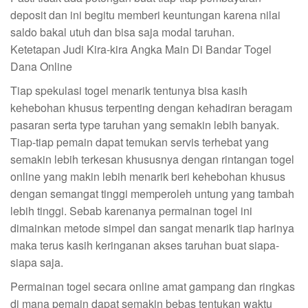
deposit dan ini begitu memberi keuntungan karena nilai
saldo bakal utuh dan bisa saja modal taruhan.
Ketetapan Judi Kira-kira Angka Main Di Bandar Togel
Dana Online
Tiap spekulasi togel menarik tentunya bisa kasih
kehebohan khusus terpenting dengan kehadiran beragam
pasaran serta type taruhan yang semakin lebih banyak.
Tiap-tiap pemain dapat temukan servis terhebat yang
semakin lebih terkesan khususnya dengan rintangan togel
online yang makin lebih menarik beri kehebohan khusus
dengan semangat tinggi memperoleh untung yang tambah
lebih tinggi. Sebab karenanya permainan togel ini
dimainkan metode simpel dan sangat menarik tiap harinya
maka terus kasih keringanan akses taruhan buat siapa-
siapa saja.
Permainan togel secara online amat gampang dan ringkas
di mana pemain dapat semakin bebas tentukan waktu