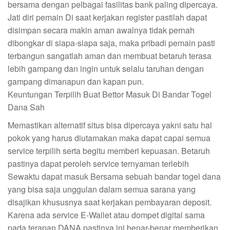
bersama dengan pelbagai fasilitas bank paling dipercaya.
Jati diri pemain Di saat kerjakan register pastilah dapat
disimpan secara makin aman awalnya tidak pernah
dibongkar di siapa-siapa saja, maka pribadi pemain pasti
terbangun sangatlah aman dan membuat betaruh terasa
lebih gampang dan ingin untuk selalu taruhan dengan
gampang dimanapun dan kapan pun.
Keuntungan Terpilih Buat Bettor Masuk Di Bandar Togel
Dana Sah
Memastikan alternatif situs bisa dipercaya yakni satu hal
pokok yang harus diutamakan maka dapat capai semua
service terpilih serta begitu memberi kepuasan. Betaruh
pastinya dapat peroleh service ternyaman terlebih
Sewaktu dapat masuk Bersama sebuah bandar togel dana
yang bisa saja unggulan dalam semua sarana yang
disajikan khususnya saat kerjakan pembayaran deposit.
Karena ada service E-Wallet atau dompet digital sama
pada terapan DANA pastinya ini benar-benar memberikan