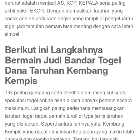
berurut adalah menjadi AS, KOP, KEPALA serta paling
akhir yakni EKOR. Dengan memastikan taruhan yang
cocok adalah perkiraan angka yang tampil di pengeluaran
togel jadi tentulah pemain bisa menang dengan cara lebih
simpel.
Berikut ini Langkahnya
Bermain Judi Bandar Togel
Dana Taruhan Kembang
Kempis
Trik paling gampang serta efektif dalam mengikut suatu
spekulasi togel online akan dirasa banyak pemain secara
maksimum. Langkah paling sederhana memasangkan
taruhan togel dapat pemain turuti di type jenis taruhan
yang disiapkan. Seperti antara lainnya yaitu Kembang
Kempis yang dapat dimainkan ketetapan yang makin lebih
dahsyat dan membahagiakan. Tentang hal langkah