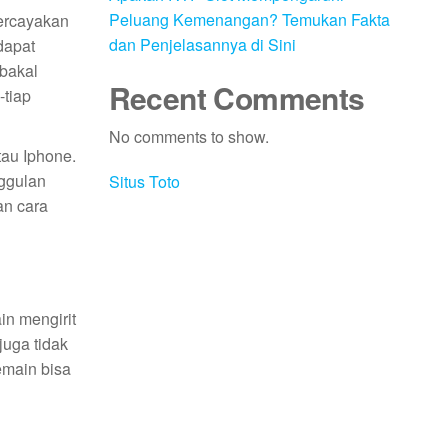
Peluang Kemenangan? Temukan Fakta
percayakan
dan Penjelasannya di Sini
dapat
 bakal
Recent Comments
-tiap
No comments to show.
tau Iphone.
nggulan
Situs Toto
an cara
in mengirit
juga tidak
emain bisa