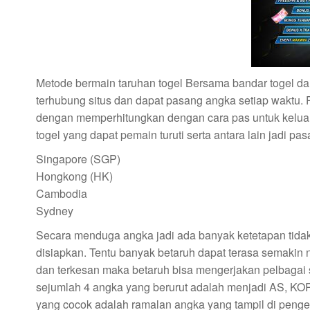
Metode bermain taruhan togel Bersama bandar togel da
terhubung situs dan dapat pasang angka setiap waktu. 
dengan memperhitungkan dengan cara pas untuk keluara
togel yang dapat pemain turuti serta antara lain jadi pa
Singapore (SGP)
Hongkong (HK)
Cambodia
Sydney
Secara menduga angka jadi ada banyak ketetapan tida
disiapkan. Tentu banyak betaruh dapat terasa semakin
dan terkesan maka betaruh bisa mengerjakan pelbagai s
sejumlah 4 angka yang berurut adalah menjadi AS, KO
yang cocok adalah ramalan angka yang tampil di pengel