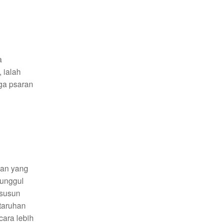
a
 ialah
ga psaran
han yang
 unggul
rsusun
taruhan
cara lebih