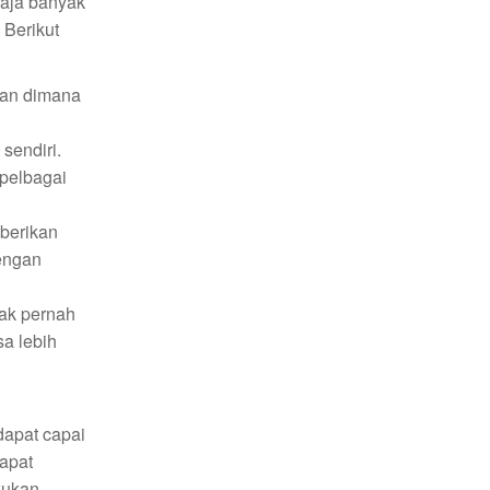
saja banyak
 Berikut
kan dimana
sendiri.
 pelbagai
 berikan
engan
dak pernah
sa lebih
dapat capai
dapat
kukan