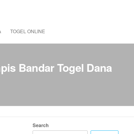
A
TOGEL ONLINE
pis Bandar Togel Dana
Search