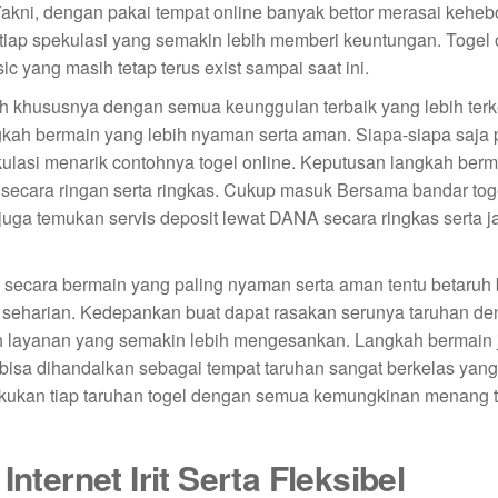
Yakni, dengan pakai tempat online banyak bettor merasai kehe
ap spekulasi yang semakin lebih memberi keuntungan. Togel 
c yang masih tetap terus exist sampai saat ini.
bah khususnya dengan semua keunggulan terbaik yang lebih ter
kah bermain yang lebih nyaman serta aman. Siapa-siapa saja p
kulasi menarik contohnya togel online. Keputusan langkah berm
secara ringan serta ringkas. Cukup masuk Bersama bandar tog
 juga temukan servis deposit lewat DANA secara ringkas serta 
an secara bermain yang paling nyaman serta aman tentu betaruh
seharian. Kedepankan buat dapat rasakan serunya taruhan de
 layanan yang semakin lebih mengesankan. Langkah bermain 
 bisa dihandalkan sebagai tempat taruhan sangat berkelas yang 
lakukan tiap taruhan togel dengan semua kemungkinan menang te
nternet Irit Serta Fleksibel