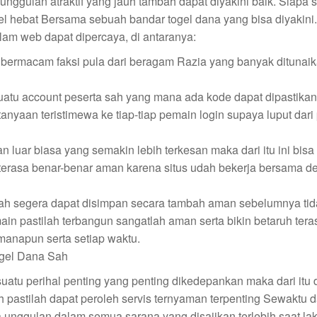
unggulan atraktif yang jauh tambah dapat diyakini baik. Siapa 
l hebat Bersama sebuah bandar togel dana yang bisa diyakini.
m web dapat dipercaya, di antaranya:
bermacam faksi pula dari beragam Razia yang banyak ditunai
atu account peserta sah yang mana ada kode dapat dipastikan 
tanyaan teristimewa ke tiap-tiap pemain login supaya luput dari
 luar biasa yang semakin lebih terkesan maka dari itu ini bisa
terasa benar-benar aman karena situs udah bekerja bersama d
tilah segera dapat disimpan secara tambah aman sebelumnya ti
ain pastilah terbangun sangatlah aman serta bikin betaruh tera
manapun serta setiap waktu.
ogel Dana Sah
suatu perihal penting yang penting dikedepankan maka dari itu 
h pastilah dapat peroleh servis ternyaman terpenting Sewaktu 
 unggulan dalam semua sarana yang disajikan terlebih saat la