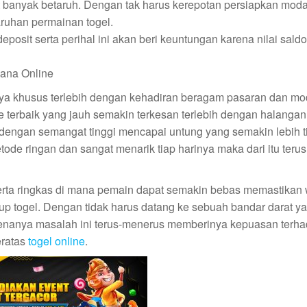
banyak betaruh. Dengan tak harus kerepotan persiapkan modal
ruhan permainan togel.
eposit serta perihal ini akan beri keuntungan karena nilai saldo
Dana Online
runya khusus terlebih dengan kehadiran beragam pasaran dan mo
 terbaik yang jauh semakin terkesan terlebih dengan halangan
k dengan semangat tinggi mencapai untung yang semakin lebih t
de ringan dan sangat menarik tiap harinya maka dari itu terus
erta ringkas di mana pemain dapat semakin bebas memastikan
p togel. Dengan tidak harus datang ke sebuah bandar darat y
arenanya masalah ini terus-menerus memberinya kepuasan terh
eratas
togel online
.