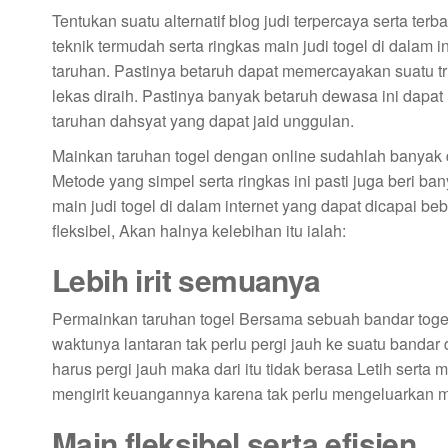
Tentukan suatu alternatif blog judi terpercaya serta t
teknik termudah serta ringkas main judi togel di dalam 
taruhan. Pastinya betaruh dapat memercayakan suatu tr
lekas diraih. Pastinya banyak betaruh dewasa ini dap
taruhan dahsyat yang dapat jaid unggulan.
Mainkan taruhan togel dengan online sudahlah banyak 
Metode yang simpel serta ringkas ini pasti juga beri ba
main judi togel di dalam internet yang dapat dicapai beb
fleksibel, Akan halnya kelebihan itu ialah:
Lebih irit semuanya
Permainkan taruhan togel Bersama sebuah bandar togel 
waktunya lantaran tak perlu pergi jauh ke suatu bandar
harus pergi jauh maka dari itu tidak berasa Letih sert
mengirit keuangannya karena tak perlu mengeluarkan mo
Main fleksibel serta efisien