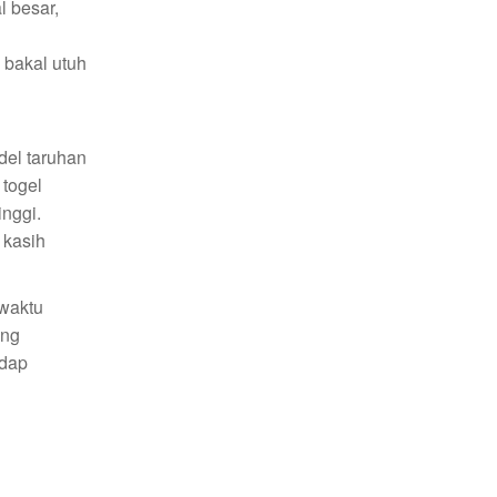
 besar,
 bakal utuh
del taruhan
 togel
inggi.
 kasih
 waktu
ang
adap