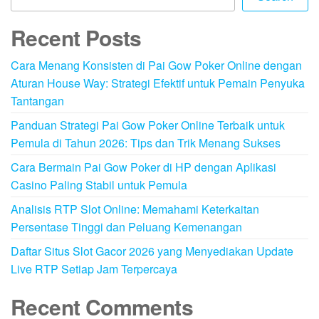
Recent Posts
Cara Menang Konsisten di Pai Gow Poker Online dengan
Aturan House Way: Strategi Efektif untuk Pemain Penyuka
Tantangan
Panduan Strategi Pai Gow Poker Online Terbaik untuk
Pemula di Tahun 2026: Tips dan Trik Menang Sukses
Cara Bermain Pai Gow Poker di HP dengan Aplikasi
Casino Paling Stabil untuk Pemula
Analisis RTP Slot Online: Memahami Keterkaitan
Persentase Tinggi dan Peluang Kemenangan
Daftar Situs Slot Gacor 2026 yang Menyediakan Update
Live RTP Setiap Jam Terpercaya
Recent Comments