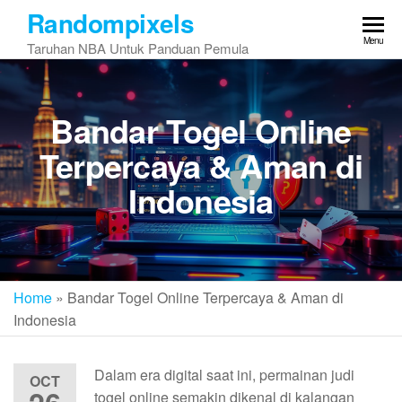
Skip
Randompixels
to
Menu
Taruhan NBA Untuk Panduan Pemula
the
content
Bandar Togel Online
Terpercaya & Aman di
Indonesia
Home
»
Bandar Togel Online Terpercaya & Aman di
Indonesia
Dalam era digital saat ini, permainan judi
OCT
togel online semakin dikenal di kalangan