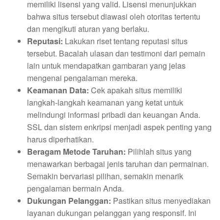
memiliki lisensi yang valid. Lisensi menunjukkan
bahwa situs tersebut diawasi oleh otoritas tertentu
dan mengikuti aturan yang berlaku.
Reputasi:
Lakukan riset tentang reputasi situs
tersebut. Bacalah ulasan dan testimoni dari pemain
lain untuk mendapatkan gambaran yang jelas
mengenai pengalaman mereka.
Keamanan Data:
Cek apakah situs memiliki
langkah-langkah keamanan yang ketat untuk
melindungi informasi pribadi dan keuangan Anda.
SSL dan sistem enkripsi menjadi aspek penting yang
harus diperhatikan.
Beragam Metode Taruhan:
Pilihlah situs yang
menawarkan berbagai jenis taruhan dan permainan.
Semakin bervariasi pilihan, semakin menarik
pengalaman bermain Anda.
Dukungan Pelanggan:
Pastikan situs menyediakan
layanan dukungan pelanggan yang responsif. Ini