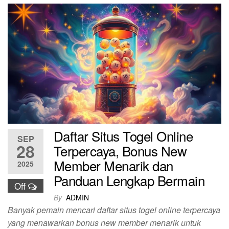
Daftar Situs Togel Online
SEP
28
Terpercaya, Bonus New
Member Menarik dan
2025
Panduan Lengkap Bermain
Off
By
ADMIN
Banyak pemain mencari daftar situs togel online terpercaya
yang menawarkan bonus new member menarik untuk