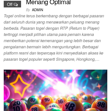
Menang Optimal
Off
By
ADMIN
Togel online terus berkembang dengan berbagai pasaran
dari seluruh dunia yang menawarkan peluang menang
berbeda. Pasaran togel dengan RTP (Return to Player)
tertinggi menjadi pilihan utama para pemain karena
memberikan potensi kemenangan yang lebih besar dan
pengalaman bermain lebih menguntungkan. Berbagai
platform resmi dan terpercaya kini menyediakan akses ke
pasaran togel populer seperti Singapore, Hongkong,…