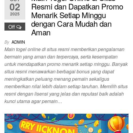
02
Resmi dan Dapatkan Promo
Menarik Setiap Minggu
2025
dengan Cara Mudah dan
Off
Aman
By
ADMIN
Main togel online di situs resmi memberikan pengalaman
bermain yang aman dan terpercaya, serta kesempatan
untuk mendapatkan promo menarik setiap minggu. Banyak
situs resmi menawarkan berbagai bonus yang dapat
meningkatkan peluang menang pemain sekaligus
memberikan nilai lebih dalam setiap taruhan. Memilih situs
resmi dengan lisensi yang jelas dan reputasi baik adalah
kunci utama agar pemain…