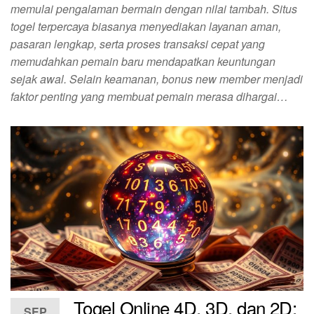
memulai pengalaman bermain dengan nilai tambah. Situs
togel terpercaya biasanya menyediakan layanan aman,
pasaran lengkap, serta proses transaksi cepat yang
memudahkan pemain baru mendapatkan keuntungan
sejak awal. Selain keamanan, bonus new member menjadi
faktor penting yang membuat pemain merasa dihargai…
Togel Online 4D, 3D, dan 2D:
SEP