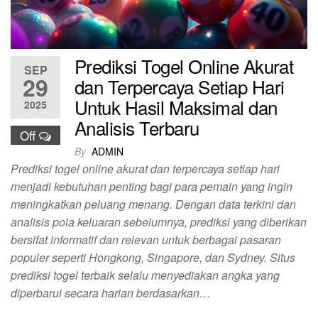
Prediksi Togel Online Akurat
SEP
29
dan Terpercaya Setiap Hari
Untuk Hasil Maksimal dan
2025
Analisis Terbaru
Off
By
ADMIN
Prediksi togel online akurat dan terpercaya setiap hari
menjadi kebutuhan penting bagi para pemain yang ingin
meningkatkan peluang menang. Dengan data terkini dan
analisis pola keluaran sebelumnya, prediksi yang diberikan
bersifat informatif dan relevan untuk berbagai pasaran
populer seperti Hongkong, Singapore, dan Sydney. Situs
prediksi togel terbaik selalu menyediakan angka yang
diperbarui secara harian berdasarkan…