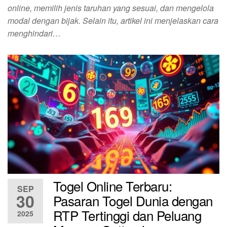
online, memilih jenis taruhan yang sesuai, dan mengelola
modal dengan bijak. Selain itu, artikel ini menjelaskan cara
menghindari…
Togel Online Terbaru:
SEP
30
Pasaran Togel Dunia dengan
RTP Tertinggi dan Peluang
2025