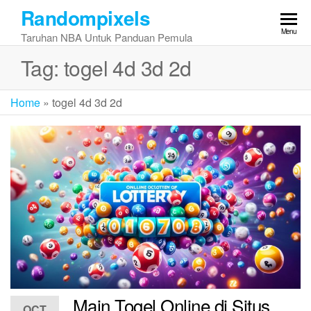
Skip
Randompixels
to
Menu
Taruhan NBA Untuk Panduan Pemula
the
content
Tag:
togel 4d 3d 2d
Home
»
togel 4d 3d 2d
Main Togel Online di Situs
OCT