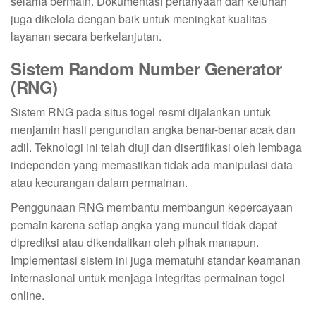
selama bermain. Dokumentasi pertanyaan dan keluhan
juga dikelola dengan baik untuk meningkat kualitas
layanan secara berkelanjutan.
Sistem Random Number Generator
(RNG)
Sistem RNG pada situs togel resmi dijalankan untuk
menjamin hasil pengundian angka benar-benar acak dan
adil. Teknologi ini telah diuji dan disertifikasi oleh lembaga
independen yang memastikan tidak ada manipulasi data
atau kecurangan dalam permainan.
Penggunaan RNG membantu membangun kepercayaan
pemain karena setiap angka yang muncul tidak dapat
diprediksi atau dikendalikan oleh pihak manapun.
Implementasi sistem ini juga mematuhi standar keamanan
internasional untuk menjaga integritas permainan togel
online.