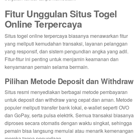
Fitur Unggulan Situs Togel
Online Terpercaya
Situs togel online terpercaya biasanya menawarkan fitur
yang meliputi kemudahan transaksi, layanan pelanggan
yang responsif, dan sistem pengundian angka yang adil.
Fitur-fitur ini penting untuk menjamin keamanan dan
kenyamanan pemain selama bermain.
Pilihan Metode Deposit dan Withdraw
Situs resmi menyediakan berbagai metode pembayaran
untuk deposit dan withdraw yang cepat dan aman. Metode
populer meliputi transfer bank lokal, e-wallet seperti OVO
dan GoPay, serta pulsa elektrik. Semua transaksi biasanya
diproses secara otomatis dengan waktu singkat, sehingga
pemain bisa langsung memulai atau menarik kemenangan
mereka tanpa penundaan.