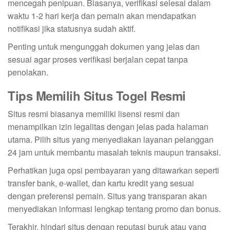
mencegah penipuan. Biasanya, verifikasi selesai dalam
waktu 1-2 hari kerja dan pemain akan mendapatkan
notifikasi jika statusnya sudah aktif.
Penting untuk mengunggah dokumen yang jelas dan
sesuai agar proses verifikasi berjalan cepat tanpa
penolakan.
Tips Memilih Situs Togel Resmi
Situs resmi biasanya memiliki lisensi resmi dan
menampilkan izin legalitas dengan jelas pada halaman
utama. Pilih situs yang menyediakan layanan pelanggan
24 jam untuk membantu masalah teknis maupun transaksi.
Perhatikan juga opsi pembayaran yang ditawarkan seperti
transfer bank, e-wallet, dan kartu kredit yang sesuai
dengan preferensi pemain. Situs yang transparan akan
menyediakan informasi lengkap tentang promo dan bonus.
Terakhir, hindari situs dengan reputasi buruk atau yang