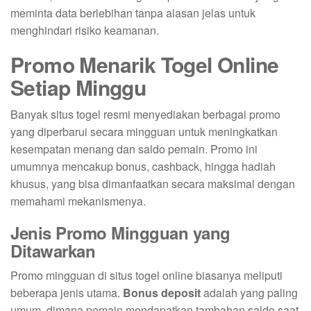
meminta data berlebihan tanpa alasan jelas untuk
menghindari risiko keamanan.
Promo Menarik Togel Online
Setiap Minggu
Banyak situs togel resmi menyediakan berbagai promo
yang diperbarui secara mingguan untuk meningkatkan
kesempatan menang dan saldo pemain. Promo ini
umumnya mencakup bonus, cashback, hingga hadiah
khusus, yang bisa dimanfaatkan secara maksimal dengan
memahami mekanismenya.
Jenis Promo Mingguan yang
Ditawarkan
Promo mingguan di situs togel online biasanya meliputi
beberapa jenis utama.
Bonus deposit
adalah yang paling
umum, dimana pemain mendapatkan tambahan saldo saat