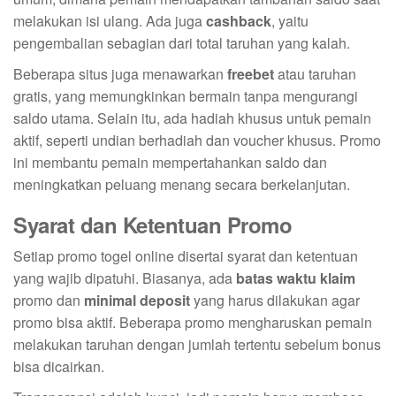
melakukan isi ulang. Ada juga
cashback
, yaitu
pengembalian sebagian dari total taruhan yang kalah.
Beberapa situs juga menawarkan
freebet
atau taruhan
gratis, yang memungkinkan bermain tanpa mengurangi
saldo utama. Selain itu, ada hadiah khusus untuk pemain
aktif, seperti undian berhadiah dan voucher khusus. Promo
ini membantu pemain mempertahankan saldo dan
meningkatkan peluang menang secara berkelanjutan.
Syarat dan Ketentuan Promo
Setiap promo togel online disertai syarat dan ketentuan
yang wajib dipatuhi. Biasanya, ada
batas waktu klaim
promo dan
minimal deposit
yang harus dilakukan agar
promo bisa aktif. Beberapa promo mengharuskan pemain
melakukan taruhan dengan jumlah tertentu sebelum bonus
bisa dicairkan.