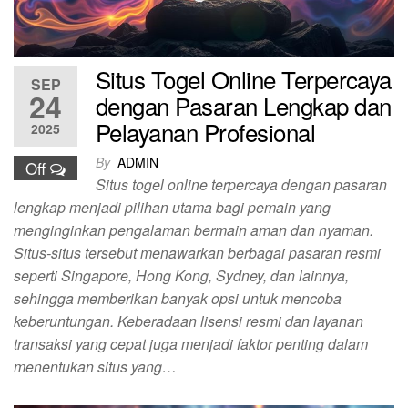
Situs Togel Online Terpercaya
SEP
24
dengan Pasaran Lengkap dan
Pelayanan Profesional
2025
By
ADMIN
Off
Situs togel online terpercaya dengan pasaran
lengkap menjadi pilihan utama bagi pemain yang
menginginkan pengalaman bermain aman dan nyaman.
Situs-situs tersebut menawarkan berbagai pasaran resmi
seperti Singapore, Hong Kong, Sydney, dan lainnya,
sehingga memberikan banyak opsi untuk mencoba
keberuntungan. Keberadaan lisensi resmi dan layanan
transaksi yang cepat juga menjadi faktor penting dalam
menentukan situs yang…