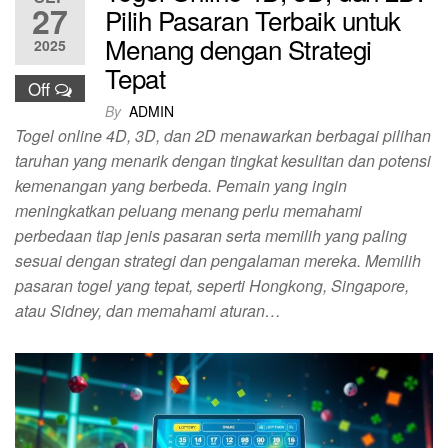
27
Pilih Pasaran Terbaik untuk
Menang dengan Strategi
2025
Tepat
Off
By
ADMIN
Togel online 4D, 3D, dan 2D menawarkan berbagai pilihan
taruhan yang menarik dengan tingkat kesulitan dan potensi
kemenangan yang berbeda. Pemain yang ingin
meningkatkan peluang menang perlu memahami
perbedaan tiap jenis pasaran serta memilih yang paling
sesuai dengan strategi dan pengalaman mereka. Memilih
pasaran togel yang tepat, seperti Hongkong, Singapore,
atau Sidney, dan memahami aturan…