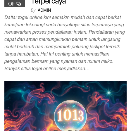
Terpercaya
Off
By
ADMIN
Daftar togel online kini semakin mudah dan cepat berkat
kemajuan teknologi serta banyaknya situs terpercaya yang
menawarkan proses pendaftaran instan. Pendaftaran yang
cepat dan aman memungkinkan pemain untuk langsung
mulai bertaruh dan memperoleh peluang jackpot terbaik
tanpa hambatan. Hal ini penting untuk memastikan
pengalaman bermain yang nyaman dan minim risiko.
Banyak situs togel online menyediakan…