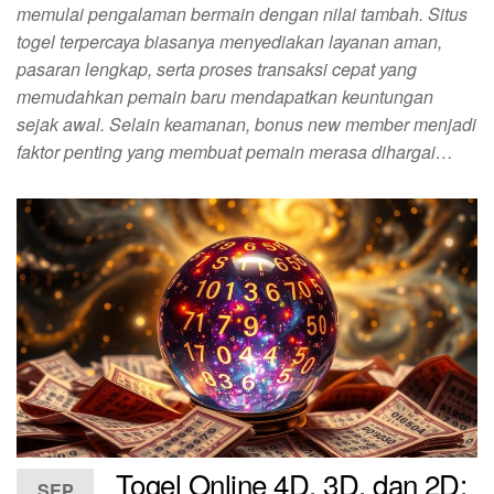
memulai pengalaman bermain dengan nilai tambah. Situs
togel terpercaya biasanya menyediakan layanan aman,
pasaran lengkap, serta proses transaksi cepat yang
memudahkan pemain baru mendapatkan keuntungan
sejak awal. Selain keamanan, bonus new member menjadi
faktor penting yang membuat pemain merasa dihargai…
Togel Online 4D, 3D, dan 2D:
SEP