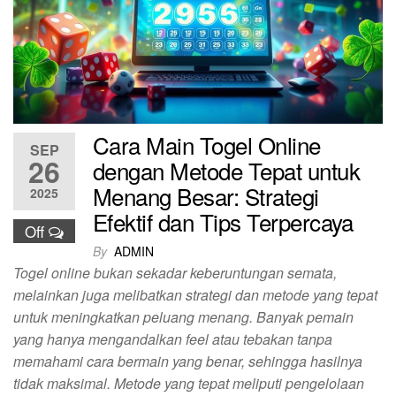
Cara Main Togel Online
SEP
26
dengan Metode Tepat untuk
Menang Besar: Strategi
2025
Efektif dan Tips Terpercaya
Off
By
ADMIN
Togel online bukan sekadar keberuntungan semata,
melainkan juga melibatkan strategi dan metode yang tepat
untuk meningkatkan peluang menang. Banyak pemain
yang hanya mengandalkan feel atau tebakan tanpa
memahami cara bermain yang benar, sehingga hasilnya
tidak maksimal. Metode yang tepat meliputi pengelolaan