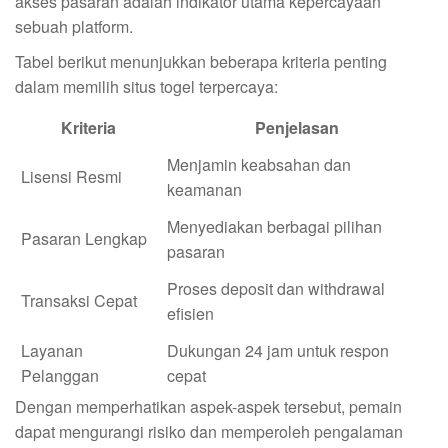
akses pasaran adalah indikator utama kepercayaan
sebuah platform.
Tabel berikut menunjukkan beberapa kriteria penting
dalam memilih situs togel terpercaya:
Kriteria
Penjelasan
Menjamin keabsahan dan
Lisensi Resmi
keamanan
Menyediakan berbagai pilihan
Pasaran Lengkap
pasaran
Proses deposit dan withdrawal
Transaksi Cepat
efisien
Layanan
Dukungan 24 jam untuk respon
Pelanggan
cepat
Dengan memperhatikan aspek-aspek tersebut, pemain
dapat mengurangi risiko dan memperoleh pengalaman