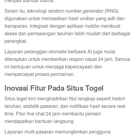
menjadi standar utama.
Selain itu, teknologi
random number generator
(RNG)
digunakan untuk memastikan hasil undian yang adil dan
transparan. Integrasi dengan aplikasi mobile membuat
akses dan pemasangan taruhan lebih mudah dari berbagai
perangkat.
Layanan pelanggan otomatis berbasis AI juga mulai
diterapkan untuk memberikan respon cepat 24 jam. Semua
ini bertujuan untuk menjaga kepercayaan dan
mempercepat proses permainan.
Inovasi Fitur Pada Situs Togel
Situs togel kini menghadirkan fitur lengkap seperti histori
taruhan, statistik pasaran, dan notifikasi hasil secara real-
time. Fitur live chat 24 jam membantu pemain
mendapatkan bantuan langsung.
Layanan multi-pasaran memungkinkan pengguna