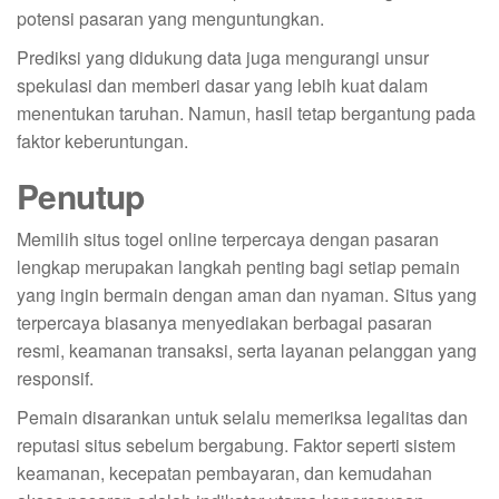
potensi pasaran yang menguntungkan.
Prediksi yang didukung data juga mengurangi unsur
spekulasi dan memberi dasar yang lebih kuat dalam
menentukan taruhan. Namun, hasil tetap bergantung pada
faktor keberuntungan.
Penutup
Memilih situs togel online terpercaya dengan pasaran
lengkap merupakan langkah penting bagi setiap pemain
yang ingin bermain dengan aman dan nyaman. Situs yang
terpercaya biasanya menyediakan berbagai pasaran
resmi, keamanan transaksi, serta layanan pelanggan yang
responsif.
Pemain disarankan untuk selalu memeriksa legalitas dan
reputasi situs sebelum bergabung. Faktor seperti sistem
keamanan, kecepatan pembayaran, dan kemudahan