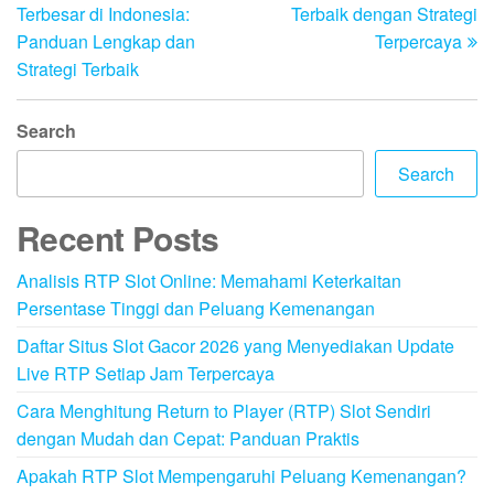
Terbesar di Indonesia:
Terbaik dengan Strategi
Panduan Lengkap dan
Terpercaya
Strategi Terbaik
Search
Search
Recent Posts
Analisis RTP Slot Online: Memahami Keterkaitan
Persentase Tinggi dan Peluang Kemenangan
Daftar Situs Slot Gacor 2026 yang Menyediakan Update
Live RTP Setiap Jam Terpercaya
Cara Menghitung Return to Player (RTP) Slot Sendiri
dengan Mudah dan Cepat: Panduan Praktis
Apakah RTP Slot Mempengaruhi Peluang Kemenangan?