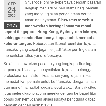
Situs togel online terpercaya dengan pasaran
SEP
24
lengkap menjadi pilihan utama bagi pemain
yang menginginkan pengalaman bermain
2025
aman dan nyaman.
Situs-situs tersebut
Off
menawarkan berbagai pasaran resmi
seperti Singapore, Hong Kong, Sydney, dan lainnya,
sehingga memberikan banyak opsi untuk mencoba
keberuntungan.
Keberadaan lisensi resmi dan layanan
transaksi yang cepat juga menjadi faktor penting dalam
menentukan situs yang terpercaya.
Selain menawarkan pasaran yang lengkap, situs togel
terpercaya biasanya menyediakan layanan pelanggan
profesional dan sistem keamanan yang terjamin. Hal ini
memudahkan pemain untuk bertransaksi dengan aman
dan menerima hadiah secara tepat waktu. Banyak situs
juga melengkapi platform mereka dengan berbagai fitur
bonus dan kemudahan akses supaya pengguna dapat
bermain dengan lebih praktis.