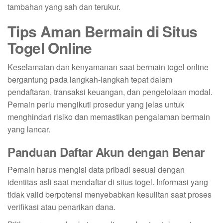
tambahan yang sah dan terukur.
Tips Aman Bermain di Situs
Togel Online
Keselamatan dan kenyamanan saat bermain togel online
bergantung pada langkah-langkah tepat dalam
pendaftaran, transaksi keuangan, dan pengelolaan modal.
Pemain perlu mengikuti prosedur yang jelas untuk
menghindari risiko dan memastikan pengalaman bermain
yang lancar.
Panduan Daftar Akun dengan Benar
Pemain harus mengisi data pribadi sesuai dengan
identitas asli saat mendaftar di situs togel. Informasi yang
tidak valid berpotensi menyebabkan kesulitan saat proses
verifikasi atau penarikan dana.