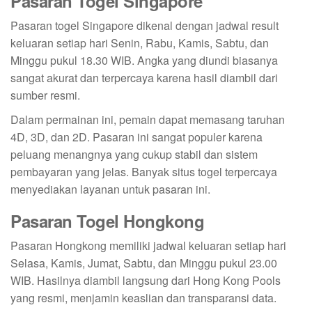
Pasaran Togel Singapore
Pasaran togel Singapore dikenal dengan jadwal result
keluaran setiap hari Senin, Rabu, Kamis, Sabtu, dan
Minggu pukul 18.30 WIB. Angka yang diundi biasanya
sangat akurat dan terpercaya karena hasil diambil dari
sumber resmi.
Dalam permainan ini, pemain dapat memasang taruhan
4D, 3D, dan 2D. Pasaran ini sangat populer karena
peluang menangnya yang cukup stabil dan sistem
pembayaran yang jelas. Banyak situs togel terpercaya
menyediakan layanan untuk pasaran ini.
Pasaran Togel Hongkong
Pasaran Hongkong memiliki jadwal keluaran setiap hari
Selasa, Kamis, Jumat, Sabtu, dan Minggu pukul 23.00
WIB. Hasilnya diambil langsung dari Hong Kong Pools
yang resmi, menjamin keaslian dan transparansi data.