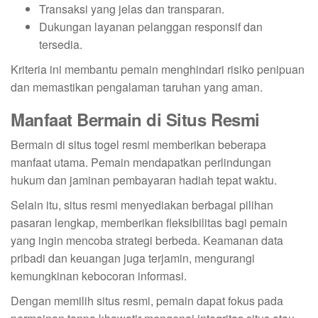
Transaksi yang jelas dan transparan.
Dukungan layanan pelanggan responsif dan
tersedia.
Kriteria ini membantu pemain menghindari risiko penipuan
dan memastikan pengalaman taruhan yang aman.
Manfaat Bermain di Situs Resmi
Bermain di situs togel resmi memberikan beberapa
manfaat utama. Pemain mendapatkan perlindungan
hukum dan jaminan pembayaran hadiah tepat waktu.
Selain itu, situs resmi menyediakan berbagai pilihan
pasaran lengkap, memberikan fleksibilitas bagi pemain
yang ingin mencoba strategi berbeda. Keamanan data
pribadi dan keuangan juga terjamin, mengurangi
kemungkinan kebocoran informasi.
Dengan memilih situs resmi, pemain dapat fokus pada