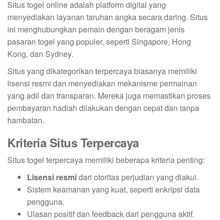
Situs togel online adalah platform digital yang
menyediakan layanan taruhan angka secara daring. Situs
ini menghubungkan pemain dengan beragam jenis
pasaran togel yang populer, seperti Singapore, Hong
Kong, dan Sydney.
Situs yang dikategorikan terpercaya biasanya memiliki
lisensi resmi dan menyediakan mekanisme permainan
yang adil dan transparan. Mereka juga memastikan proses
pembayaran hadiah dilakukan dengan cepat dan tanpa
hambatan.
Kriteria Situs Terpercaya
Situs togel terpercaya memiliki beberapa kriteria penting:
Lisensi resmi
dari otoritas perjudian yang diakui.
Sistem keamanan yang kuat, seperti enkripsi data
pengguna.
Ulasan positif dan feedback dari pengguna aktif.