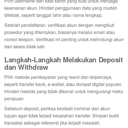
Pilih username dan kata sandi yang kuat untuk menjaga
keamanan akun. Hindari penggunaan data yang mudah
ditebak, seperti tanggal lahir atau nama lengkap.
Setelah pendaftaran, verifikasi akun dengan mengikuti
prosedur yang ditentukan, biasanya melalui email atau
nomor telepon. Verifikasi ini penting untuk melindungi akun
dari akses tidak sah.
Langkah-Langkah Melakukan Deposit
dan Withdraw
Pilih metode pembayaran yang resmi dan terpercaya,
seperti transfer bank, e-wallet, atau dompet digital populer.
Hindari metode yang tidak dikenal untuk mengurangi risiko
penipuan.
Sebelum deposit, periksa kembali nominal dan akun
tujuan agar tidak terjadi kesalahan transfer. Simpan bukti
transaksi sebagai referensi jika terjadi masalah.