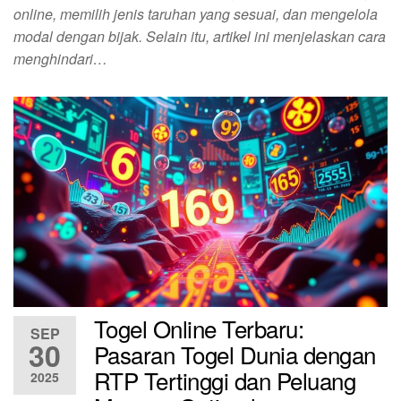
online, memilih jenis taruhan yang sesuai, dan mengelola
modal dengan bijak. Selain itu, artikel ini menjelaskan cara
menghindari…
Togel Online Terbaru:
SEP
30
Pasaran Togel Dunia dengan
RTP Tertinggi dan Peluang
2025