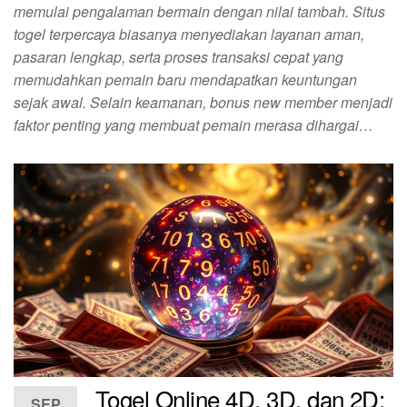
memulai pengalaman bermain dengan nilai tambah. Situs
togel terpercaya biasanya menyediakan layanan aman,
pasaran lengkap, serta proses transaksi cepat yang
memudahkan pemain baru mendapatkan keuntungan
sejak awal. Selain keamanan, bonus new member menjadi
faktor penting yang membuat pemain merasa dihargai…
Togel Online 4D, 3D, dan 2D:
SEP