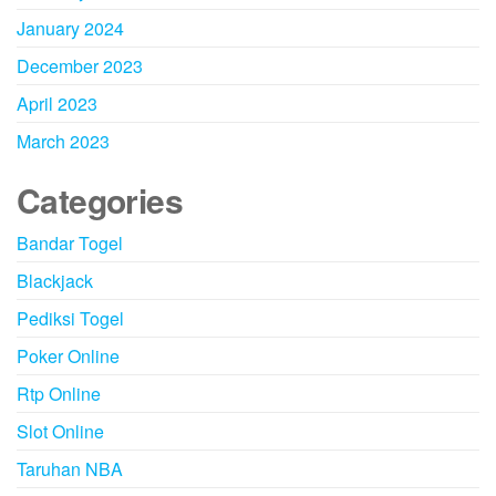
January 2024
December 2023
April 2023
March 2023
Categories
Bandar Togel
Blackjack
Pediksi Togel
Poker Online
Rtp Online
Slot Online
Taruhan NBA