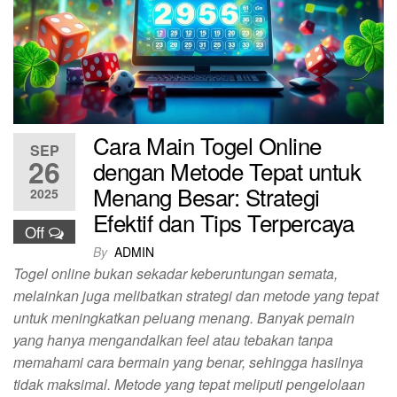
Cara Main Togel Online
SEP
26
dengan Metode Tepat untuk
Menang Besar: Strategi
2025
Efektif dan Tips Terpercaya
Off
By
ADMIN
Togel online bukan sekadar keberuntungan semata,
melainkan juga melibatkan strategi dan metode yang tepat
untuk meningkatkan peluang menang. Banyak pemain
yang hanya mengandalkan feel atau tebakan tanpa
memahami cara bermain yang benar, sehingga hasilnya
tidak maksimal. Metode yang tepat meliputi pengelolaan