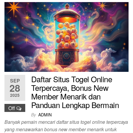
Daftar Situs Togel Online
SEP
28
Terpercaya, Bonus New
Member Menarik dan
2025
Panduan Lengkap Bermain
Off
By
ADMIN
Banyak pemain mencari daftar situs togel online terpercaya
yang menawarkan bonus new member menarik untuk