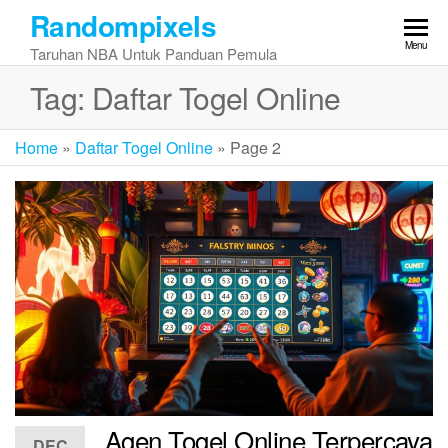
Skip
Randompixels
to
Menu
Taruhan NBA Untuk Panduan Pemula
the
content
Tag:
Daftar Togel Online
Home
»
Daftar Togel Online
»
Page 2
Agen Togel Online Terpercaya
DEC