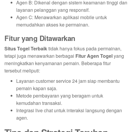
Agen B: Dikenal dengan sistem keamanan tinggi dan
layanan pelanggan yang responsif.
Agen C: Menawarkan aplikasi mobile untuk
memudahkan akses ke permainan.
Fitur yang Ditawarkan
Situs Togel Terbaik
tidak hanya fokus pada permainan,
tetapi juga menawarkan berbagai
Fitur Agen Togel
yang
meningkatkan kenyamanan pemain. Beberapa fitur
tersebut meliputi:
Layanan customer service 24 jam siap membantu
pemain kapan saja.
Metode pembayaran yang beragam untuk
kemudahan transaksi.
Integrasi live chat untuk interaksi langsung dengan
agen.