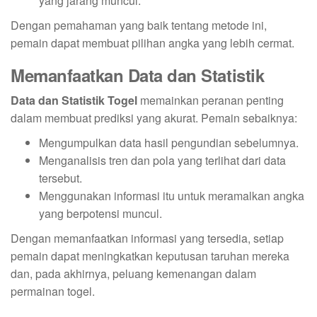
yang jarang muncul.
Dengan pemahaman yang baik tentang metode ini,
pemain dapat membuat pilihan angka yang lebih cermat.
Memanfaatkan Data dan Statistik
Data dan Statistik Togel
memainkan peranan penting
dalam membuat prediksi yang akurat. Pemain sebaiknya:
Mengumpulkan data hasil pengundian sebelumnya.
Menganalisis tren dan pola yang terlihat dari data
tersebut.
Menggunakan informasi itu untuk meramalkan angka
yang berpotensi muncul.
Dengan memanfaatkan informasi yang tersedia, setiap
pemain dapat meningkatkan keputusan taruhan mereka
dan, pada akhirnya, peluang kemenangan dalam
permainan togel.