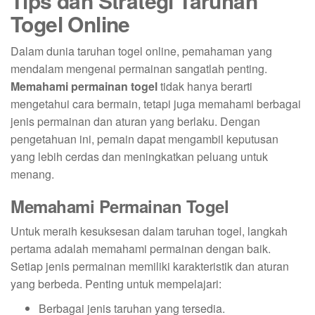
Tips dan Strategi Taruhan
Togel Online
Dalam dunia taruhan togel online, pemahaman yang
mendalam mengenai permainan sangatlah penting.
Memahami permainan togel
tidak hanya berarti
mengetahui cara bermain, tetapi juga memahami berbagai
jenis permainan dan aturan yang berlaku. Dengan
pengetahuan ini, pemain dapat mengambil keputusan
yang lebih cerdas dan meningkatkan peluang untuk
menang.
Memahami Permainan Togel
Untuk meraih kesuksesan dalam taruhan togel, langkah
pertama adalah memahami permainan dengan baik.
Setiap jenis permainan memiliki karakteristik dan aturan
yang berbeda. Penting untuk mempelajari:
Berbagai jenis taruhan yang tersedia.