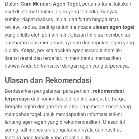
Dalam
Cara Mencari Agen Togel
, pertama-tama lakukan
riset di internet tentang agen yang tersedia. Banyak
sumber dapat diakses, mulai dari forum hingga situs
review. Kedua, penting untuk membaca
ulasan agen togel
yang ditulis oleh pemain lain. Ulasan ini bisa memberikan
gambaran jelas mengenai layanan dan reputasi agen yang
dipilih. Ketiga, periksa apakah agen tersebut memiliki
lisensi resmi dan terdaftar. Ini membantu memastikan
bahwa Anda bertransaksi dengan agen yang terpercaya.
Ulasan dan Rekomendasi
Berdasarkan pengalaman para pemain,
rekomendasi
terpercaya
dari komunitas judi online sangat berharga.
Bergabunglah dengan forum atau grup media sosial yang
membahas togel untuk mendapatkan informasi terkini
tentang agen-agen yang direkomendasikan. Ulasan ini
sering kali mencakup pengalaman nyata dan nasihat
tentang agen terbaik yang dapat dipilih.