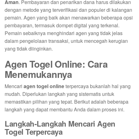
Aman
. Pembayaran dan penarikan dana harus dilakukan
dengan metode yang terverifikasi dan populer di kalangan
pemain. Agen yang baik akan menawarkan beberapa opsi
pembayaran, termasuk dompet digital yang terkenal.
Pemain sebaiknya menghindari agen yang tidak jelas
dalam pengelolaan transaksi, untuk mencegah kerugian
yang tidak diinginkan.
Agen Togel Online: Cara
Menemukannya
Mencari
agen togel online
terpercaya bukanlah hal yang
mudah. Diperlukan langkah yang sistematis untuk
memastikan pilihan yang tepat. Berikut adalah beberapa
langkah yang dapat membantu Anda dalam proses ini.
Langkah-Langkah Mencari Agen
Togel Terpercaya