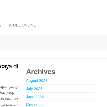
A
TOGEL ONLINE
caya di
Archives
August 2026
 agen yang
July 2026
line yang
June 2026
man taruhan
ya pilihan
May 2026