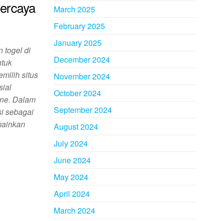
percaya
March 2025
February 2025
January 2025
 togel di
December 2024
ntuk
milih situs
November 2024
sial
October 2024
ine. Dalam
September 2024
si sebagai
mainkan
August 2024
July 2024
June 2024
May 2024
April 2024
March 2024