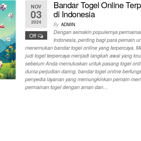
Bandar Togel Online Ter
NOV
03
di Indonesia
2024
By
ADMIN
Dengan semakin populernya permainan
Off
Indonesia, penting bagi para pemain u
menemukan bandar togel online yang terpercaya. Me
judi togel terpercaya menjadi langkah awal yang kru
sebelum Anda memutuskan untuk pasang togel onl
dunia perjudian daring, bandar togel online berfung
penyedia layanan yang memungkinkan pemain me
permainan togel dengan aman dan…