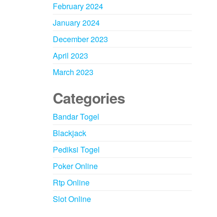
February 2024
January 2024
December 2023
April 2023
March 2023
Categories
Bandar Togel
Blackjack
Pediksi Togel
Poker Online
Rtp Online
Slot Online
Taruhan NBA