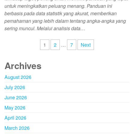
untuk meningkatkan peluang menang. Panduan ini
berbasis pada data statistik yang akurat, memberikan
pemahaman yang lebih dalam tentang angka-angka yang
sering muncul. Melalui analisis data…
Posts
1
2
…
7
Next
pagination
Archives
August 2026
July 2026
June 2026
May 2026
April 2026
March 2026