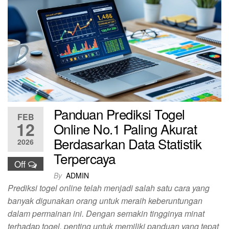
Panduan Prediksi Togel
FEB
12
Online No.1 Paling Akurat
Berdasarkan Data Statistik
2026
Terpercaya
Off
By
ADMIN
Prediksi togel online telah menjadi salah satu cara yang
banyak digunakan orang untuk meraih keberuntungan
dalam permainan ini. Dengan semakin tingginya minat
terhadap togel, penting untuk memiliki panduan yang tepat