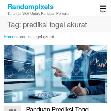
Skip
Randompixels
to
Menu
Taruhan NBA Untuk Panduan Pemula
the
content
Tag:
prediksi togel akurat
Home
»
prediksi togel akurat
Panduan Prediksi Togel
FEB