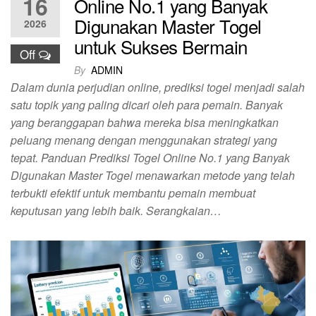
16
Online No.1 yang Banyak
Digunakan Master Togel
2026
untuk Sukses Bermain
Off
By
ADMIN
Dalam dunia perjudian online, prediksi togel menjadi salah
satu topik yang paling dicari oleh para pemain. Banyak
yang beranggapan bahwa mereka bisa meningkatkan
peluang menang dengan menggunakan strategi yang
tepat. Panduan Prediksi Togel Online No.1 yang Banyak
Digunakan Master Togel menawarkan metode yang telah
terbukti efektif untuk membantu pemain membuat
keputusan yang lebih baik. Serangkaian…