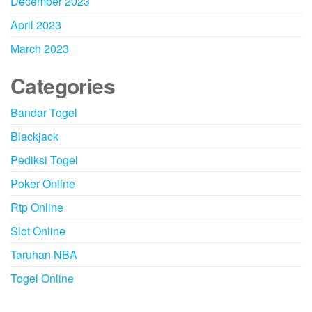
December 2023
April 2023
March 2023
Categories
Bandar Togel
Blackjack
Pediksi Togel
Poker Online
Rtp Online
Slot Online
Taruhan NBA
Togel Online