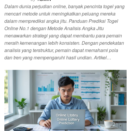
Dalam dunia perjudian online, banyak pencinta togel yang
mencari metode untuk meningkatkan peluang mereka
dalam memprediksi angka jitu. Panduan Prediksi Togel
Online No.1 dengan Metode Analisis Angka Jitu
menawarkan strategi yang dapat membantu para pemain
meraih kemenangan lebih konsisten. Dengan pendekatan
analisis yang terstruktur, pemain dapat memahami pola
dan tren yang mempengaruhi hasil undian. Artikel…