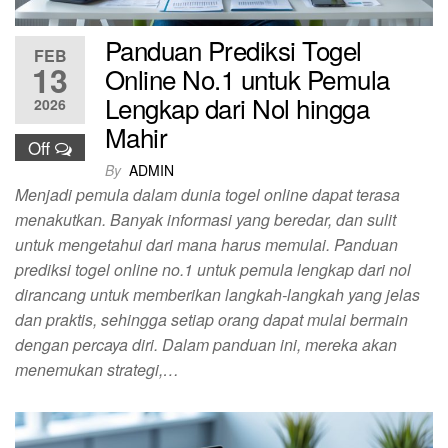
Panduan Prediksi Togel
FEB
13
Online No.1 untuk Pemula
Lengkap dari Nol hingga
2026
Mahir
Off
By
ADMIN
Menjadi pemula dalam dunia togel online dapat terasa
menakutkan. Banyak informasi yang beredar, dan sulit
untuk mengetahui dari mana harus memulai. Panduan
prediksi togel online no.1 untuk pemula lengkap dari nol
dirancang untuk memberikan langkah-langkah yang jelas
dan praktis, sehingga setiap orang dapat mulai bermain
dengan percaya diri. Dalam panduan ini, mereka akan
menemukan strategi,…