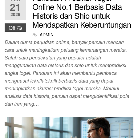
21
Online No.1 Berbasis Data
Historis dan Shio untuk
2026
Mendapatkan Keberuntungan
Off
By
ADMIN
Dalam dunia perjudian online, banyak pemain mencari
cara untuk meningkatkan peluang kemenangan mereka.
Salah satu pendekatan yang populer adalah
menggunakan data historis dan shio untuk memprediksi
angka togel. Panduan ini akan membantu pembaca
menguasai teknik-teknik berbasis data yang dapat
meningkatkan akurasi prediksi togel mereka. Melalui
analisis data historis, pemain dapat mengidentifikasi pola
dan tren yang…