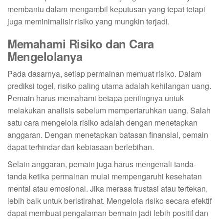
membantu dalam mengambil keputusan yang tepat tetapi
juga meminimalisir risiko yang mungkin terjadi.
Memahami Risiko dan Cara
Mengelolanya
Pada dasarnya, setiap permainan memuat risiko. Dalam
prediksi togel, risiko paling utama adalah kehilangan uang.
Pemain harus memahami betapa pentingnya untuk
melakukan analisis sebelum mempertaruhkan uang. Salah
satu cara mengelola risiko adalah dengan menetapkan
anggaran. Dengan menetapkan batasan finansial, pemain
dapat terhindar dari kebiasaan berlebihan.
Selain anggaran, pemain juga harus mengenali tanda-
tanda ketika permainan mulai mempengaruhi kesehatan
mental atau emosional. Jika merasa frustasi atau tertekan,
lebih baik untuk beristirahat. Mengelola risiko secara efektif
dapat membuat pengalaman bermain jadi lebih positif dan