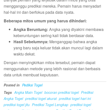
mengganggu prediksi mereka. Pemain harus menyadari
hal-hal ini dan berfokus pada data nyata.
Beberapa mitos umum yang harus dihindari:
Angka Beruntung:
Angka yang diyakini membawa
keberuntungan sering kali tidak berdasar data.
Hasil Sebelumnya:
Menganggap bahwa angka
yang baru saja keluar tidak akan muncul lagi dalam
waktu dekat.
Dengan menyingkirkan mitos tersebut, pemain dapat
menggunakan metode yang lebih rasional dan berbasis
data untuk membuat keputusan.
Posted in
Pediksi Togel
Tags
Angka Main Togel
bocoran prediksi togel
Prediksi
Angka Togel
prediksi togel akurat
prediksi togel hari ini
prediksi togel jitu
Prediksi Togel Lengkap
prediksi togel