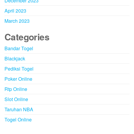
December 2023
April 2023
March 2023
Categories
Bandar Togel
Blackjack
Pediksi Togel
Poker Online
Rtp Online
Slot Online
Taruhan NBA
Togel Online