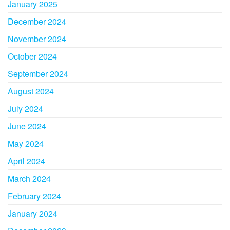
January 2025
December 2024
November 2024
October 2024
September 2024
August 2024
July 2024
June 2024
May 2024
April 2024
March 2024
February 2024
January 2024