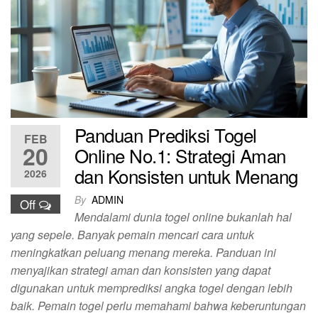
Panduan Prediksi Togel
FEB
20
Online No.1: Strategi Aman
dan Konsisten untuk Menang
2026
By
ADMIN
Off
Mendalami dunia togel online bukanlah hal
yang sepele. Banyak pemain mencari cara untuk
meningkatkan peluang menang mereka. Panduan ini
menyajikan strategi aman dan konsisten yang dapat
digunakan untuk memprediksi angka togel dengan lebih
baik. Pemain togel perlu memahami bahwa keberuntungan