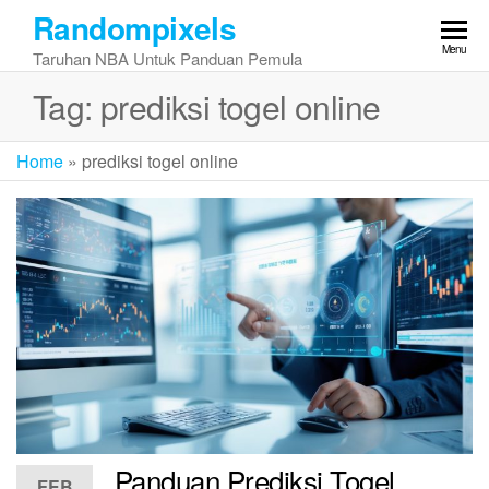
Skip
Randompixels
to
Menu
Taruhan NBA Untuk Panduan Pemula
the
content
Tag:
prediksi togel online
Home
»
prediksi togel online
Panduan Prediksi Togel
FEB