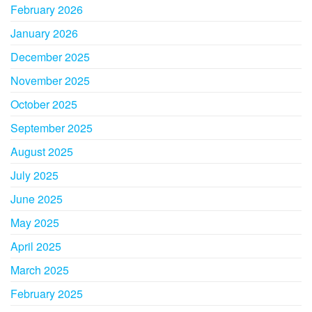
February 2026
January 2026
December 2025
November 2025
October 2025
September 2025
August 2025
July 2025
June 2025
May 2025
April 2025
March 2025
February 2025