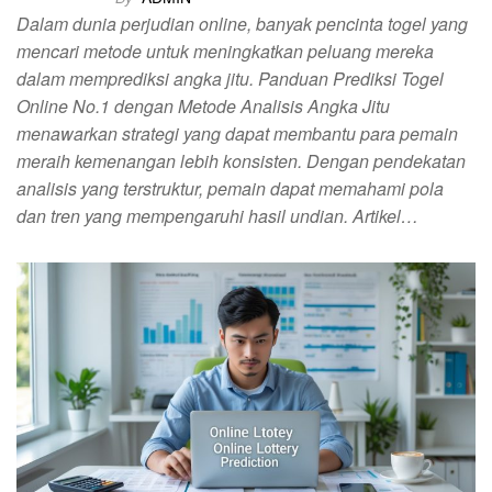
Dalam dunia perjudian online, banyak pencinta togel yang
mencari metode untuk meningkatkan peluang mereka
dalam memprediksi angka jitu. Panduan Prediksi Togel
Online No.1 dengan Metode Analisis Angka Jitu
menawarkan strategi yang dapat membantu para pemain
meraih kemenangan lebih konsisten. Dengan pendekatan
analisis yang terstruktur, pemain dapat memahami pola
dan tren yang mempengaruhi hasil undian. Artikel…