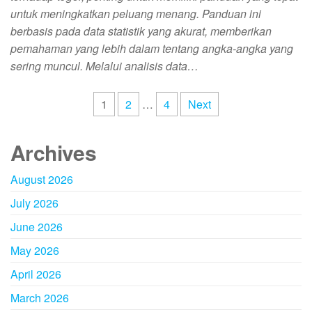
untuk meningkatkan peluang menang. Panduan ini
berbasis pada data statistik yang akurat, memberikan
pemahaman yang lebih dalam tentang angka-angka yang
sering muncul. Melalui analisis data…
Posts
1
2
…
4
Next
pagination
Archives
August 2026
July 2026
June 2026
May 2026
April 2026
March 2026