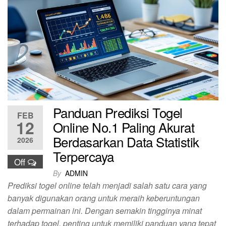
Panduan Prediksi Togel
FEB
12
Online No.1 Paling Akurat
Berdasarkan Data Statistik
2026
Terpercaya
Off
By
ADMIN
Prediksi togel online telah menjadi salah satu cara yang
banyak digunakan orang untuk meraih keberuntungan
dalam permainan ini. Dengan semakin tingginya minat
terhadap togel, penting untuk memiliki panduan yang tepat