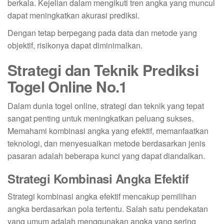
berkala. Kejelian dalam mengikuti tren angka yang muncul
dapat meningkatkan akurasi prediksi.
Dengan tetap berpegang pada data dan metode yang
objektif, risikonya dapat diminimalkan.
Strategi dan Teknik Prediksi
Togel Online No.1
Dalam dunia togel online, strategi dan teknik yang tepat
sangat penting untuk meningkatkan peluang sukses.
Memahami kombinasi angka yang efektif, memanfaatkan
teknologi, dan menyesuaikan metode berdasarkan jenis
pasaran adalah beberapa kunci yang dapat diandalkan.
Strategi Kombinasi Angka Efektif
Strategi kombinasi angka efektif mencakup pemilihan
angka berdasarkan pola tertentu. Salah satu pendekatan
yang umum adalah menggunakan angka yang sering