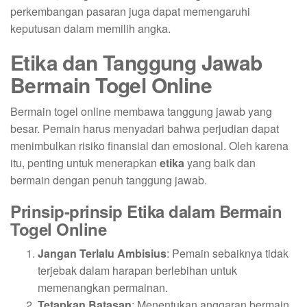
perkembangan pasaran juga dapat memengaruhi
keputusan dalam memilih angka.
Etika dan Tanggung Jawab
Bermain Togel Online
Bermain togel online membawa tanggung jawab yang
besar. Pemain harus menyadari bahwa perjudian dapat
menimbulkan risiko finansial dan emosional. Oleh karena
itu, penting untuk menerapkan
etika
yang baik dan
bermain dengan penuh tanggung jawab.
Prinsip-prinsip Etika dalam Bermain
Togel Online
Jangan Terlalu Ambisius
: Pemain sebaiknya tidak
terjebak dalam harapan berlebihan untuk
memenangkan permainan.
Tetapkan Batasan
: Menentukan anggaran bermain