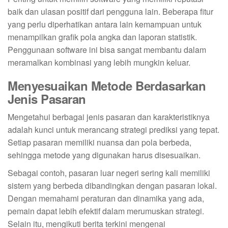
baik dan ulasan positif dari pengguna lain. Beberapa fitur
yang perlu diperhatikan antara lain kemampuan untuk
menampilkan grafik pola angka dan laporan statistik.
Penggunaan software ini bisa sangat membantu dalam
meramalkan kombinasi yang lebih mungkin keluar.
Menyesuaikan Metode Berdasarkan
Jenis Pasaran
Mengetahui berbagai jenis pasaran dan karakteristiknya
adalah kunci untuk merancang strategi prediksi yang tepat.
Setiap pasaran memiliki nuansa dan pola berbeda,
sehingga metode yang digunakan harus disesuaikan.
Sebagai contoh, pasaran luar negeri sering kali memiliki
sistem yang berbeda dibandingkan dengan pasaran lokal.
Dengan memahami peraturan dan dinamika yang ada,
pemain dapat lebih efektif dalam merumuskan strategi.
Selain itu, mengikuti berita terkini mengenai