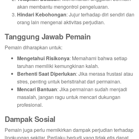
akan membantu mengontrol pengeluaran.
Hindari Kebohongan
: Jujur terhadap diri sendiri dan
orang lain mengenai aktivitas perjudian.
Tanggung Jawab Pemain
Pemain diharapkan untuk:
Mengetahui Risikonya
: Memahami bahwa setiap
taruhan memiliki kemungkinan kalah.
Berhenti Saat Diperlukan
: Jika merasa frustasi atau
stres, penting untuk beristirahat dari permainan.
Mencari Bantuan
: Jika permainan sudah menjadi
masalah, jangan ragu untuk mencari dukungan
profesional.
Dampak Sosial
Pemain juga perlu memikirkan dampak perjudian terhadap
lingkungan sekitar. Perilaku berjudi yang tidak etis dapat