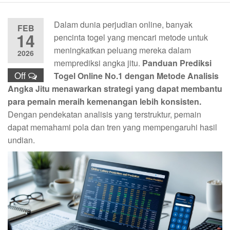
Dalam dunia perjudian online, banyak
FEB
14
pencinta togel yang mencari metode untuk
meningkatkan peluang mereka dalam
2026
memprediksi angka jitu.
Panduan Prediksi
Off
Togel Online No.1 dengan Metode Analisis
Angka Jitu menawarkan strategi yang dapat membantu
para pemain meraih kemenangan lebih konsisten.
Dengan pendekatan analisis yang terstruktur, pemain
dapat memahami pola dan tren yang mempengaruhi hasil
undian.